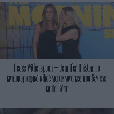
Reese Witherspoon – Jennifer Aniston: Το
κινηματογραφικό κλισέ για τις γυναίκες που δεν έχει
καμία βάση