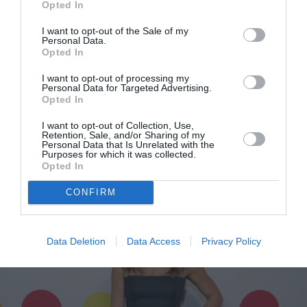
Opted In
I want to opt-out of the Sale of my
Personal Data.
Opted In
I want to opt-out of processing my
Personal Data for Targeted Advertising.
Η σειρά που ο Brad Pitt και η Jennifer Aniston
Opted In
παρακολουθούσαν κάθε βράδυ στο κρεβάτι
I want to opt-out of Collection, Use,
Retention, Sale, and/or Sharing of my
Personal Data that Is Unrelated with the
Purposes for which it was collected.
Opted In
CONFIRM
Data Deletion
Data Access
Privacy Policy