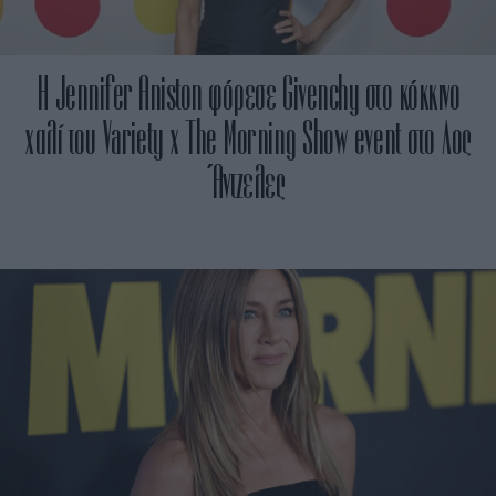
H Jennifer Aniston φόρεσε Givenchy στο κόκκινο
χαλί του Variety x The Morning Show event στο Λος
Άντζελες