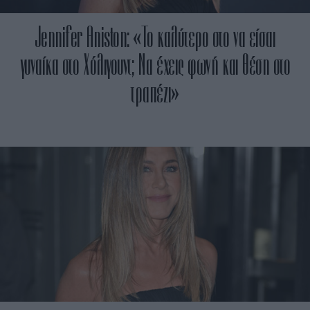
Jennifer Aniston: «Το καλύτερο στο να είσαι
γυναίκα στο Χόλιγουντ; Να έχεις φωνή και θέση στο
τραπέζι»