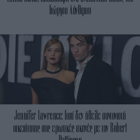
Γιώργου Λάνθιμου
Jennifer Lawrence: Γιατί δεν ήθελε συντονιστή
οικειότητας στις ερωτικές σκηνές με τον Robert