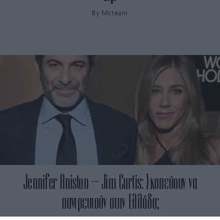
By
Mcteam
Jennifer Aniston – Jim Curtis: Σκοπεύουν να
παντρευτούν στην Ελλάδα;