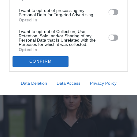
I want to opt-out of processing my
Personal Data for Targeted Advertising.
Opted In
I want to opt-out of Collection, Use,
Retention, Sale, and/or Sharing of my
Personal Data that Is Unrelated with the
H 19χρονη κόρη της Heidi Klum, Leni, ακολουθεί τα
Purposes for which it was collected.
Opted In
χνάρια της μητέρας της στο μόντελινγκ
CONFIRM
Data Deletion
Data Access
Privacy Policy