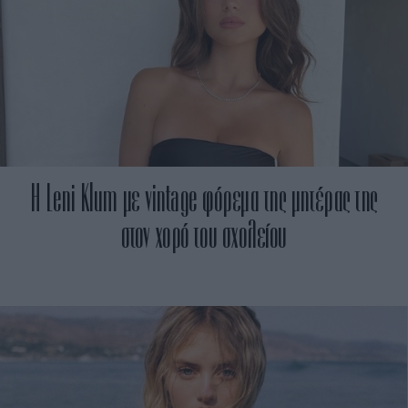
H Leni Klum με vintage φόρεμα της μητέρας της
στον χορό του σχολείου