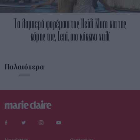
Τα λαμπερά φορέματα της Heidi Klum και της
κόρης της, Leni, στο κόκκινο χαλί
Παλαιότερα