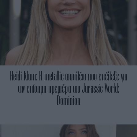
Heidi Klum: H metallic τουαλέτα που επέλεξε για
την επίσημη πρεμιέρα του Jurassic World:
Dominion