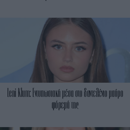
Leni Klum: Εντυπωσιακή μέσα στο δαντελένιο μαύρο
φόρεμά της