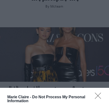
By
Mcteam
Heidi και Leni Klum ποζάρουν με διαφάνειες και
εσώρουχα σε εκδήλωση μόδας
Marie Claire -
Do Not Process My Personal
Information