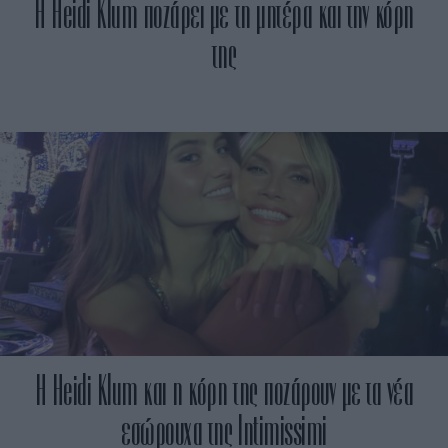
Η Heidi Klum ποζάρει με τη μητέρα και την κόρη
της
H Heidi Klum και η κόρη της ποζάρουν με τα νέα
εσώρουχα της Intimissimi