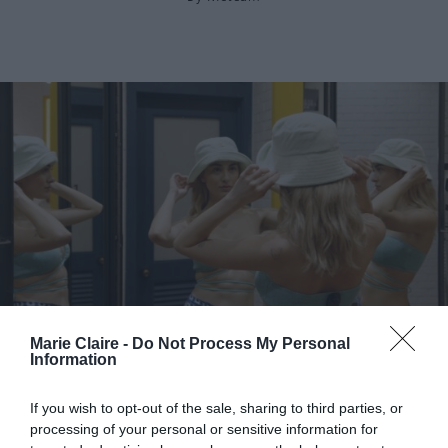
Καλοκαίρι 2023: 5 outfit ideas για τέλειο στυλ στην
Marie Claire -
Do Not Process My Personal
Information
παραλία
If you wish to opt-out of the sale, sharing to third parties, or
By
Mcteam
processing of your personal or sensitive information for