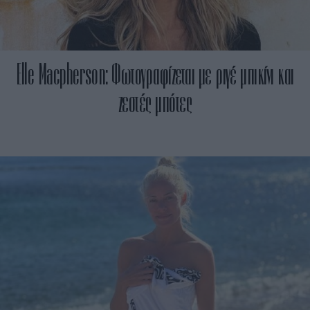
Elle Macpherson: Φωτογραφίζεται με ριγέ μπικίνι και
ζεστές μπότες