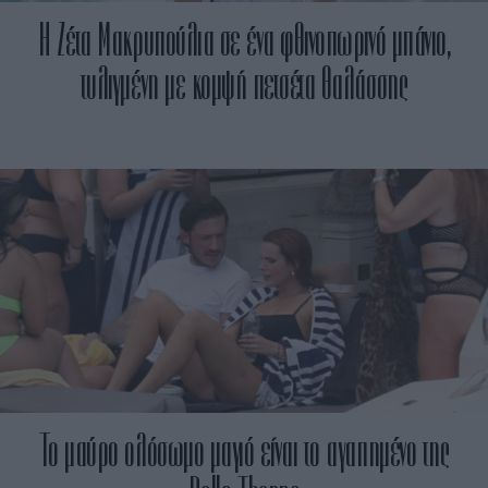
Η Ζέτα Μακρυπούλια σε ένα φθινοπωρινό μπάνιο,
τυλιγμένη με κομψή πετσέτα θαλάσσης
Το μαύρο ολόσωμο μαγιό είναι το αγαπημένο της