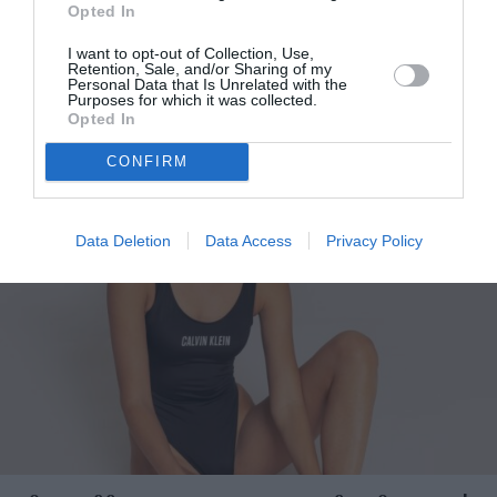
Opted In
I want to opt-out of Collection, Use,
Retention, Sale, and/or Sharing of my
Personal Data that Is Unrelated with the
Purposes for which it was collected.
Opted In
Γιατί δεν πρέπει να μένετε ποτέ με βρεγμένο μαγιό
CONFIRM
Data Deletion
Data Access
Privacy Policy