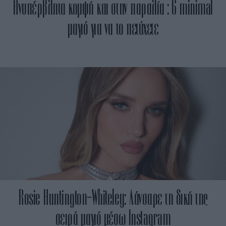
Ανυπέρβλητα κομψή και στην παραλία : 6 minimal
μαγιό για να το πετύχετε
Rosie Huntington-Whiteley: Λάνσαρε τη δική της
σειρά μαγιό μέσω Instagram