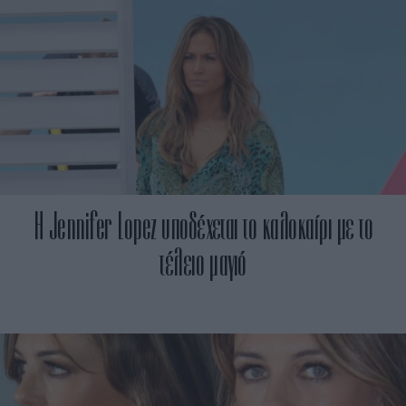
H Jennifer Lopez υποδέχεται το καλοκαίρι με το
τέλειο μαγιό