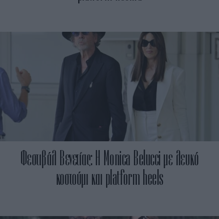
Φεστιβάλ Βενετίας: H Monica Belucci με λευκό
κοστούμι και platform heels