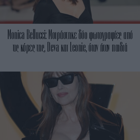
Monica Bellucci: Μοιράστηκε δύο φωτογραφίες από
τις κόρες της, Deva και Leonie, όταν ήταν παιδιά