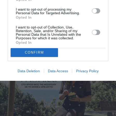
I want to opt-out of processing my
Personal Data for Targeted Advertising.
Opted In
I want to opt-out of Collection, Use,
Retention, Sale, and/or Sharing of my
Personal Data that Is Unrelated with the
Purposes for which it was collected.
Opted In
Monica Bellucci: Η σειρήνα της Μεσογείου
CONFIRM
Data Deletion
Data Access
Privacy Policy