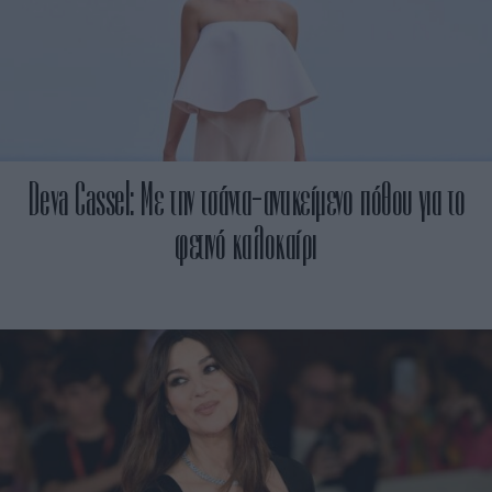
Deva Cassel: Με την τσάντα-αντικείμενο πόθου για το
φετινό καλοκαίρι