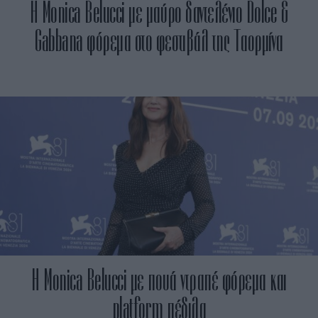
H Monica Belucci με μαύρο δαντελένιο Dolce &
Gabbana φόρεμα στο φεστιβάλ της Ταορμίνα
Η Monica Belucci με πουά ντραπέ φόρεμα και
platform πέδιλα