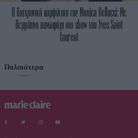
Η διαχρονική κομψότητα της Monica Bellucci: Με
δερμάτινο πανωφόρι στο show του Yves Saint
Laurent
Παλαιότερα