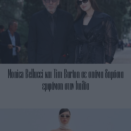
Monica Bellucci και Tim Burton σε σπάνια δημόσια
εμφάνιση στην Ιταλία