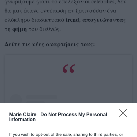
γνωρίζουμε γιατί το επέλεξαν οι celebrities, δεν
θα μας έκανε εντύπωση αν ξεκινούσαν ένα
trend
απογειώνοντας
ολόκληρο διαδικτυακό
,
φήμη
τη
του διεθνώς.
Δείτε τις νέες αναρτήσεις τους:
Marie Claire -
Do Not Process My Personal
Information
If you wish to opt-out of the sale, sharing to third parties, or