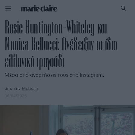
Rosie Huntington-Whiteley και
Monica Bellucci: Ανέδειξαν το ίδιο
ελληνικό τραγούδι
Μέσα από αναρτήσεις τους στο Instagram.
από την
Mcteam
06/04/2026