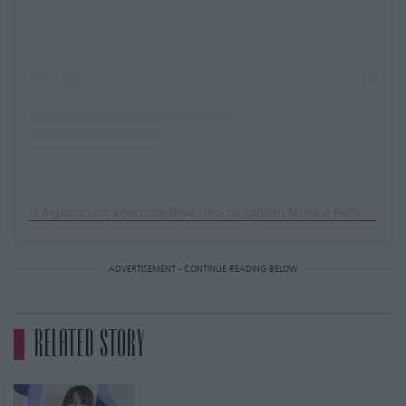
Η δημοσίευση κοινοποιήθηκε από το χρήστη Monica Bellucci (@monicabellucciofficiel)
ADVERTISEMENT - CONTINUE READING BELOW
RELATED STORY