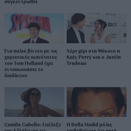
συγκεντρωθεί
Ένα παλιό βίντεο με τις
Χέρι χέρι στη Μύκονο η
χορευτικές ικανότητες
Katy Perry και ο Justin
του Tom Holland έχει
Trudeau
εντυπωσιάσει το
διαδίκτυο
Camila Cabello: Επέλεξε
Η Bella Hadid μόλις
την Ελλάδα για τις
επιβεβαίωσε ότι αυτή