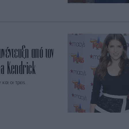
νέντευξη από τον
na Kendrick
και οι τρεις.