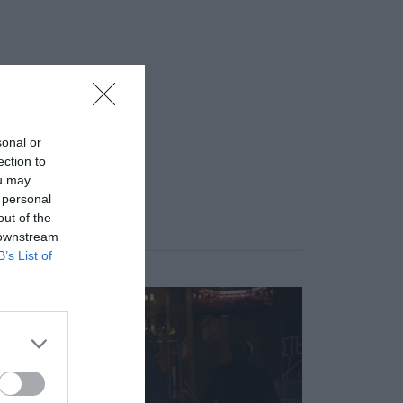
sonal or
ection to
ou may
 personal
out of the
 downstream
B’s List of