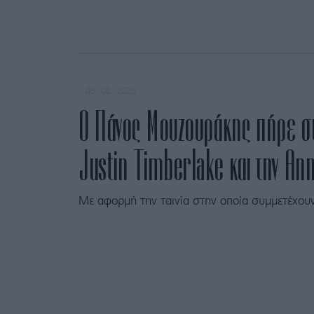
06. 08. 2020
Ο Πάνος Μουζουράκης πήρε συ
Justin Timberlake και την An
Με αφορμή την ταινία στην οποία συμμετέχουν 