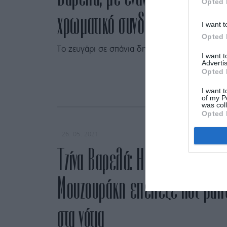
Opted 
χρωματικό συνδυασμό
I want t
Opted 
Το ζευγάρι σε σπάνια δημόσια εμφάνιση.
I want 
Advertis
Opted 
I want t
of my P
was col
Opted 
26. 05. 2021
Τζίνα Βαρελά: Η σύντροφος το
Μουζουράκη επέλεξε hot pants
στα νότια