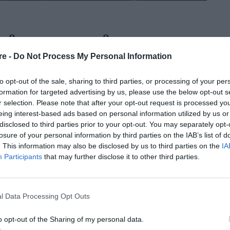
κολοφόρετο και στιλάτο τοπ
re -
Do Not Process My Personal Information
ck ‘n’ Roll» στο Μέγαρο Μουσικής Αθηνών.
to opt-out of the sale, sharing to third parties, or processing of your per
formation for targeted advertising by us, please use the below opt-out s
r selection. Please note that after your opt-out request is processed y
eing interest-based ads based on personal information utilized by us or
disclosed to third parties prior to your opt-out. You may separately opt-
losure of your personal information by third parties on the IAB’s list of
. This information may also be disclosed by us to third parties on the
IA
Participants
that may further disclose it to other third parties.
ράκη, Τζίνα
l Data Processing Opt Outs
αι εντυπωσιακό
o opt-out of the Sharing of my personal data.