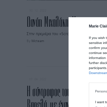
30. 12. 2022
Δανάη Μιχαλάκη: Με το πιο ευ
Marie Clai
Στην πρεμιέρα του «Scrooge & Ghosts and Ro
If you wish 
By
Mcteam
sensitive in
confirm you
continue se
information 
further disc
participants
Downstream 
07. 06. 2022
Η σύντροφος του Πάνου Μουζου
Persona
Βαρελά, με έναν ασυνήθιστο κ
I want t