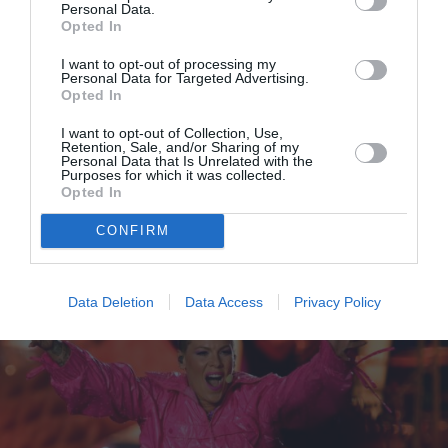
Personal Data.
Opted In
I want to opt-out of processing my
Personal Data for Targeted Advertising.
Opted In
I want to opt-out of Collection, Use,
Retention, Sale, and/or Sharing of my
Personal Data that Is Unrelated with the
Purposes for which it was collected.
Opted In
Pink: Η κόρη της θέλει να τραγουδήσει στο
CONFIRM
Broadway και μετά να γίνει χειρουργός
Data Deletion
Data Access
Privacy Policy