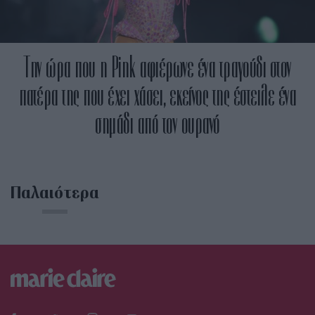
Την ώρα που η Pink αφιέρωνε ένα τραγούδι στον
πατέρα της που έχει χάσει, εκείνος της έστειλε ένα
σημάδι από τον ουρανό
Παλαιότερα