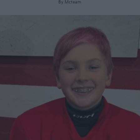
By
Mcteam