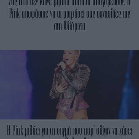
Στις ΗΠΑ δεν καίνε βιβλία αλλά τα απαγορεύουν: Η
Pink αποφάσισε να τα μοιράσει στις συναυλίες της
στη Φλόριντα
Η Pink μιλάει για τη στιγμή που παρ’ ολίγον να χάσει