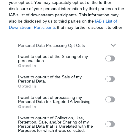
your opt-out. You may separately opt-out of the further
disclosure of your personal information by third parties on the
IAB’s list of downstream participants. This information may
also be disclosed by us to third parties on the
IAB’s List of
Downstream Participants
that may further disclose it to other
third parties.
Personal Data Processing Opt Outs
I want to opt-out of the Sharing of my
personal data.
Opted In
I want to opt-out of the Sale of my
Πώς αποφασίζουμε τι θα
Personal Data.
Opted In
κρατήσουμε και τι θα δώσουμε
από την ντουλάπα μας – Oι
I want to opt-out of processing my
Personal Data for Targeted Advertising.
συμβουλές των ειδικών
Opted In
I want to opt-out of Collection, Use,
By
Mcteam
Retention, Sale, and/or Sharing of my
Personal Data that Is Unrelated with the
Purposes for which it was collected.