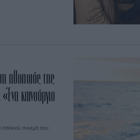
υη ηθοποιός της
, «Ένα καινούργιο
 ιταλικού συνεμά που
.