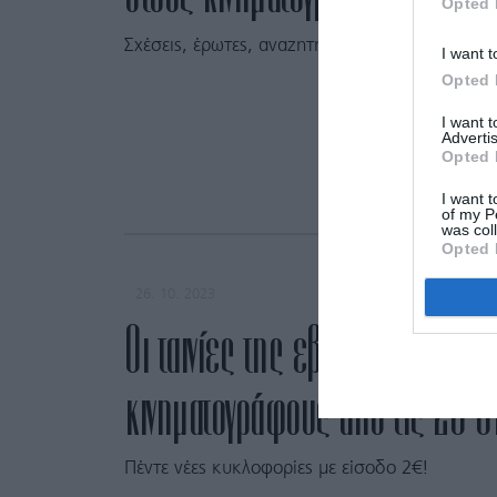
Opted 
Σχέσεις, έρωτες, αναζητήσεις και ένας Πέδρο
I want t
Opted 
I want 
Advertis
Opted 
I want t
of my P
was col
Opted 
26. 10. 2023
Οι ταινίες της εβδομάδας: Τι 
κινηματογράφους από τις 26 
Πέντε νέες κυκλοφορίες με είσοδο 2€!