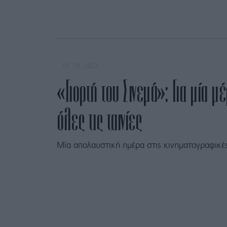
15. 10. 2023
«Γιορτή του Σινεμά»: Για μία 
όλες τις ταινίες
Μία απολαυστική ημέρα στις κινηματογραφικές