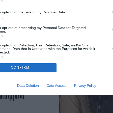
In
 Αλμοδοβάρ.
o opt-out of the Sale of my Personal Data.
In
to opt-out of processing my Personal Data for Targeted
ing.
In
o opt-out of Collection, Use, Retention, Sale, and/or Sharing
ersonal Data that Is Unrelated with the Purposes for which it
lected.
In
CONFIRM
θα δούμε στους
Data Deletion
Data Access
Privacy Policy
Οκτωβρίου