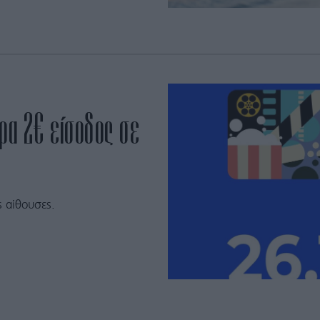
μέρα 2€ είσοδος σε
 αίθουσες.