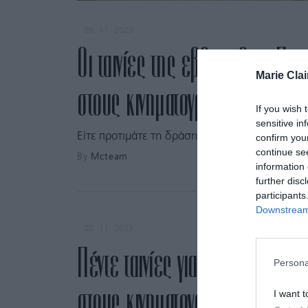
09. 11. 2023
Οι ταινίες της εβδομάδας: Πέν
Marie Clai
στους κινηματογράφους από σ
If you wish 
sensitive in
Είτε προτιμάτε τη δράση είτε τη συγκίνηση είτε 
confirm you
continue se
By
Mcteam
information 
further disc
participants
Downstream 
02. 11. 2023
Πέντε ταινίες για να δείτε αυτ
Persona
στους κινηματογράφους
I want t