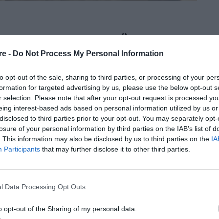
τε προτάσεις για να απολαύσετε
re -
Do Not Process My Personal Information
ήμερα
to opt-out of the sale, sharing to third parties, or processing of your per
formation for targeted advertising by us, please use the below opt-out s
τις παιδικές ταινίες μπορείτε να διαλέξετε ό,τι θέλετε.
r selection. Please note that after your opt-out request is processed y
eing interest-based ads based on personal information utilized by us or
disclosed to third parties prior to your opt-out. You may separately opt-
losure of your personal information by third parties on the IAB’s list of
. This information may also be disclosed by us to third parties on the
IA
Participants
that may further disclose it to other third parties.
ή την εβδομάδα
l Data Processing Opt Outs
o opt-out of the Sharing of my personal data.