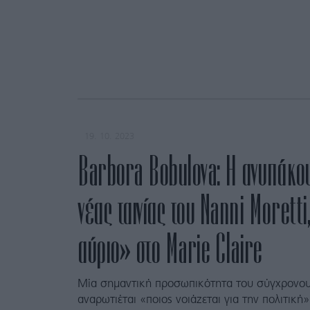
19. 10. 2023
Barbora Bobulova: H ανυπάκο
νέας ταινίας του Nanni Moretti
αύριο» στο Marie Claire
Μία σημαντική προσωπικότητα του σύγχρονου
αναρωτιέται «ποιος νοιάζεται για την πολιτική»