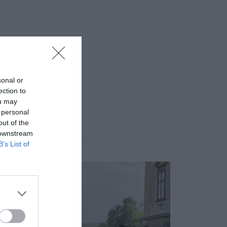
sonal or
ection to
ou may
 personal
out of the
 downstream
B’s List of