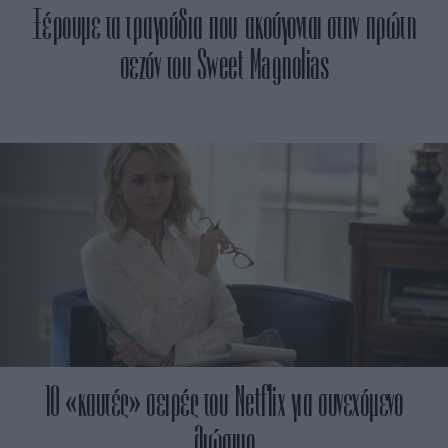
Ξέρουμε τα τραγούδια που ακούγονται στην πρώτη
σεζόν του Sweet Magnolias
10 «καυτές» σειρές του Netflix για συνεχόμενο
λιώσιμο