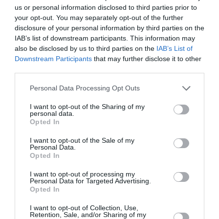
us or personal information disclosed to third parties prior to
your opt-out. You may separately opt-out of the further
disclosure of your personal information by third parties on the
IAB’s list of downstream participants. This information may
also be disclosed by us to third parties on the
IAB’s List of
Downstream Participants
that may further disclose it to other
third parties.
Personal Data Processing Opt Outs
I want to opt-out of the Sharing of my
personal data.
Opted In
I want to opt-out of the Sale of my
Personal Data.
Η λίστα με τις μεγαλύτερες σε
Opted In
θεαματικότητα original σειρές
I want to opt-out of processing my
Personal Data for Targeted Advertising.
του Netflix
Opted In
By
Εβίτα Τσιλοχρήστου
I want to opt-out of Collection, Use,
Retention, Sale, and/or Sharing of my