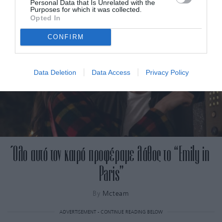
Personal Data that Is Unrelated with the
Purposes for which it was collected.
Opted In
CONFIRM
Data Deletion
Data Access
Privacy Policy
Όλο αυτό τον καιρό προφέραμε λάθος το “Emily in
Paris”
By
Mcteam
ADVERTISEMENT - CONTINUE READING BELOW