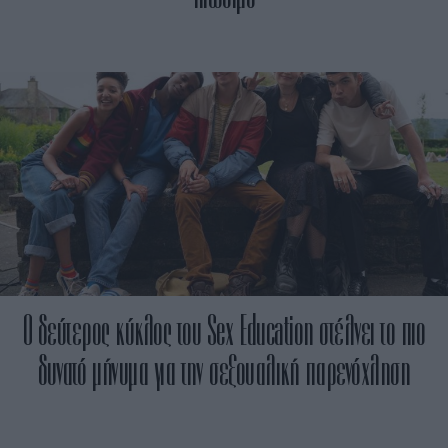
Ο δεύτερος κύκλος του Sex Education στέλνει το πιο
δυνατό μήνυμα για την σεξουαλική παρενόχληση