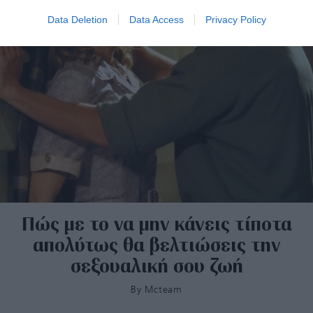
Data Deletion
Data Access
Privacy Policy
Πώς με το να μην κάνεις τίποτα
απολύτως θα βελτιώσεις την
σεξουαλική σου ζωή
By
Mcteam