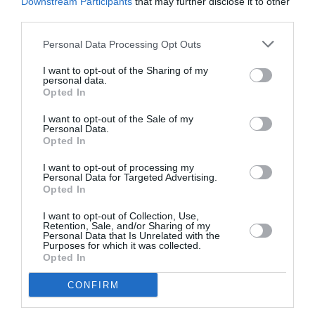
Downstream Participants
that may further disclose it to other
third parties.
Personal Data Processing Opt Outs
I want to opt-out of the Sharing of my
personal data.
Opted In
I want to opt-out of the Sale of my
Το marinating είναι η τάση που
Personal Data.
Opted In
πρέπει να δοκιμάσεις στο σεξ
I want to opt-out of processing my
By
Mcteam
Personal Data for Targeted Advertising.
Opted In
I want to opt-out of Collection, Use,
Retention, Sale, and/or Sharing of my
Personal Data that Is Unrelated with the
Purposes for which it was collected.
Opted In
CONFIRM