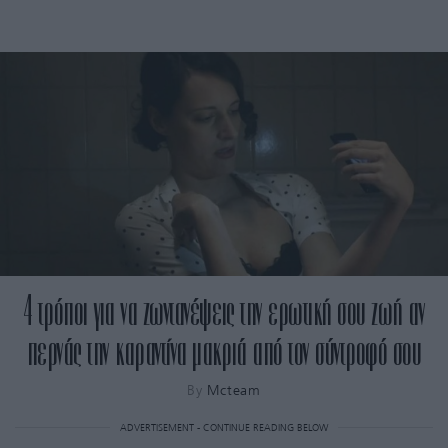
4 τρόποι για να ζωντανέψεις την ερωτική σου ζωή αν
περνάς την καραντίνα μακριά από τον σύντροφό σου
By
Mcteam
ADVERTISEMENT - CONTINUE READING BELOW