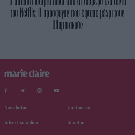
Η αληθινή ιστορία πίσω από τη νούμερο ένα ταινία
του Netflix: Η πρόσφυγας που έφτασε μέχρι τους
Ολυμπιακούς
Newsletter
Contact us
Αdvertise online
About us