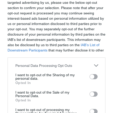
targeted advertising by us, please use the below opt-out
section to confirm your selection. Please note that after your
opt-out request is processed you may continue seeing
interest-based ads based on personal information utilized by
us or personal information disclosed to third parties prior to
your opt-out. You may separately opt-out of the further
disclosure of your personal information by third parties on the
IAB’s list of downstream participants. This information may
also be disclosed by us to third parties on the
IAB’s List of
Downstream Participants
that may further disclose it to other
third parties.
Αθωώθηκε η Σάρα Μαρντίνι μαζί
Personal Data Processing Opt Outs
με άλλους 15 ακτιβιστές που
I want to opt-out of the Sharing of my
κατηγορούνταν για κατασκοπεία
personal data.
Opted In
στη Λέσβο – Όσα είχε πει στο
I want to opt-out of the Sale of my
Marie Claire με αφορμή την
Personal Data.
Opted In
ταινία που βασίστηκε στη ζωή
της
I want to opt-out of processing my