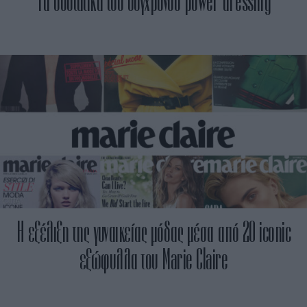
Τα συστατικά του σύγχρονου power dressing
Η εξέλιξη της γυναικείας μόδας μέσα από 20 iconic
εξώφυλλα του Marie Claire