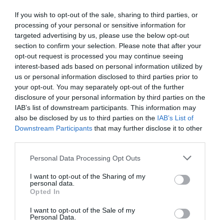
12 αγορές που θα διαμορφώσουν τις νέες work-
If you wish to opt-out of the sale, sharing to third parties, or
from-home εμφανίσεις σου από το Utopia@Golden
processing of your personal or sensitive information for
targeted advertising by us, please use the below opt-out
Hall
section to confirm your selection. Please note that after your
opt-out request is processed you may continue seeing
By
Mcteam
interest-based ads based on personal information utilized by
us or personal information disclosed to third parties prior to
ADVERTISEMENT - CONTINUE READING BELOW
your opt-out. You may separately opt-out of the further
disclosure of your personal information by third parties on the
IAB’s list of downstream participants. This information may
also be disclosed by us to third parties on the
IAB’s List of
Downstream Participants
that may further disclose it to other
third parties.
Personal Data Processing Opt Outs
I want to opt-out of the Sharing of my
personal data.
Opted In
I want to opt-out of the Sale of my
Personal Data.