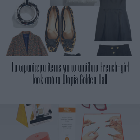
Τα ωραιότερα items για το απόλυτο French-girl
look από το Utopia Golden Hall