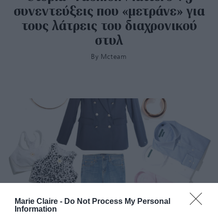
συνεντεύξεις που «μετράνε» για
τους λάτρεις του διαχρονικού
στυλ
By
Mcteam
Marie Claire -
Do Not Process My Personal
Information