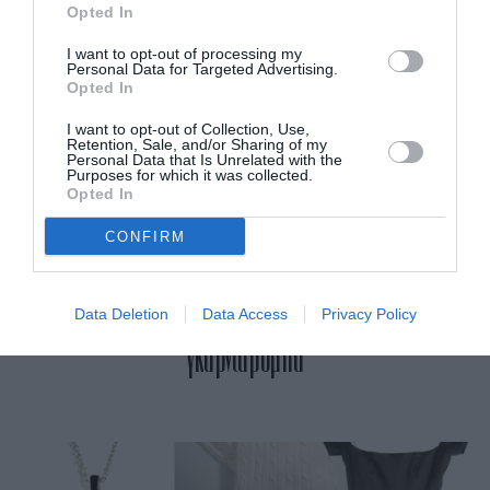
Opted In
I want to opt-out of processing my
Personal Data for Targeted Advertising.
Opted In
I want to opt-out of Collection, Use,
Retention, Sale, and/or Sharing of my
Personal Data that Is Unrelated with the
Purposes for which it was collected.
Opted In
CONFIRM
Τα πιο cosy items για τη φθινοπωρινή σου
Data Deletion
Data Access
Privacy Policy
γκαρνταρόμπα