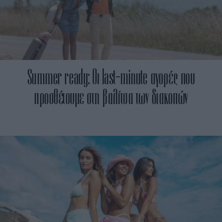
Summer ready: Oι last-minute αγορές που
προσθέτουμε στη βαλίτσα των διακοπών