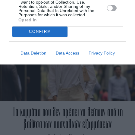
I want to opt-out of Collection, Use,
Retention, Sale, and/or Sharing of my
By
Mcteam
Personal Data that Is Unrelated with the
Purposes for which it was collected.
Opted In
CONFIRM
Data Deletion
Data Access
Privacy Policy
Tα κομμάτια που δεν πρέπει να λείπουν από τη
βαλίτσα των πασχαλινών εξορμήσεων