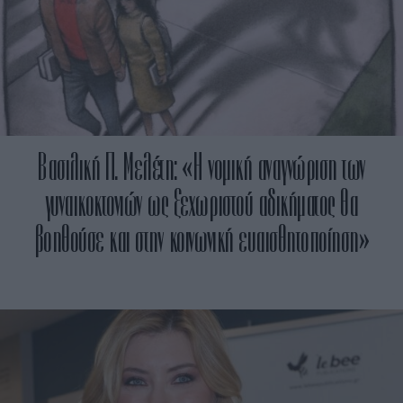
Βασιλική Π. Μελέτη: «Η νομική αναγνώριση των
γυναικοκτονιών ως ξεχωριστού αδικήματος θα
βοηθούσε και στην κοινωνική ευαισθητοποίηση»