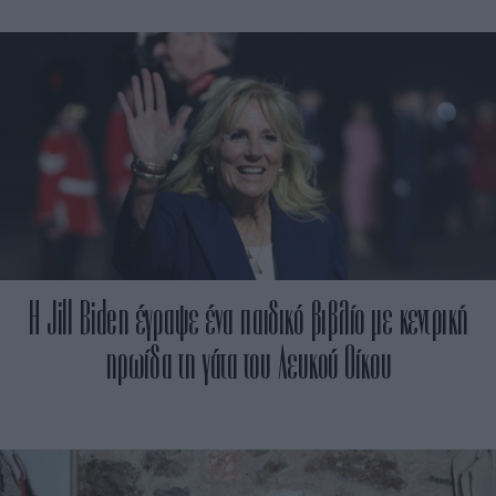
Η Jill Biden έγραψε ένα παιδικό βιβλίο με κεντρική
ηρωίδα τη γάτα του Λευκού Οίκου