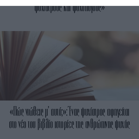
ψυχιάτρους και ψυχολόγους»
«Πώς νιώθεις μ’ αυτό;»: Ένας ψυχίατρος αφηγείται
στο νέο του βιβλίο ιστορίες της ανθρώπινης ψυχής