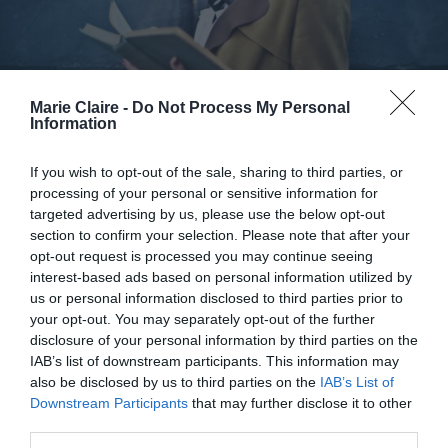
Διαβάζοντας ένα βιβλίο μέσα σε 15 λεπτά: Οι
Marie Claire -
Do Not Process My Personal
Information
εφαρμογές κινητών που υπόσχονται πολλά στους
If you wish to opt-out of the sale, sharing to third parties, or
αναγνώστες
processing of your personal or sensitive information for
targeted advertising by us, please use the below opt-out
section to confirm your selection. Please note that after your
By
Mcteam
opt-out request is processed you may continue seeing
interest-based ads based on personal information utilized by
ADVERTISEMENT - CONTINUE READING BELOW
us or personal information disclosed to third parties prior to
your opt-out. You may separately opt-out of the further
disclosure of your personal information by third parties on the
IAB’s list of downstream participants. This information may
also be disclosed by us to third parties on the
IAB’s List of
Downstream Participants
that may further disclose it to other
third parties.