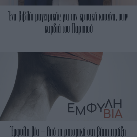
Ένα βιβλίο μαγειρικής για την κρητική κουζίνα, στην
καρδιά του Παρισιού
Έμφυλη βία – Από τη ρητορική στη βίαιη πράξη