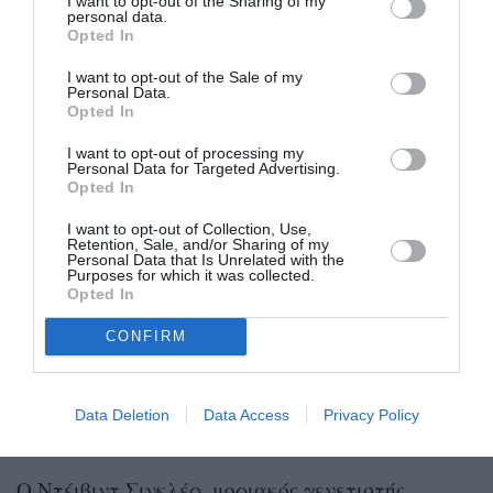
I want to opt-out of the Sharing of my
χαλαρό
δέρμα
γκρίζα
μαλλιά
πόνοι
το
, τα
, οι
personal data.
Opted In
μυς
αρθρώσεις
στους
και τις
και η αυξημένη
I want to opt-out of the Sale of my
ευαισθησία
ιώσεις
στις
. «
Η μελέτη εξηγεί γιατί
Personal Data.
Opted In
πολλοί άνθρωποι διαπιστώνουν τα σημάδια της
γήρανσης τόσο ξαφνικά
», εξηγεί ο Τζον Γουάιτ,
I want to opt-out of processing my
Personal Data for Targeted Advertising.
γιατρός και πρώην διευθυντής του FDA.
Opted In
I want to opt-out of Collection, Use,
Retention, Sale, and/or Sharing of my
Personal Data that Is Unrelated with the
Purposes for which it was collected.
Opted In
Ανεξάρτητα πάντως από την ομάδα
αίματός μας, μια άλλη έρευνα, του
CONFIRM
Πανεπιστημίου του Στάνφορντ,
αποκάλυψε ότι γερνάμε σημαντικά σε
δύο περιόδους της ζωής μας: στα μισά
Data Deletion
Data Access
Privacy Policy
της δεκαετίας των 40 και στις αρχές
της δεκαετίας των 60.
Ο Ντέιβιντ Σινκλέρ, μοριακός γενετιστής,