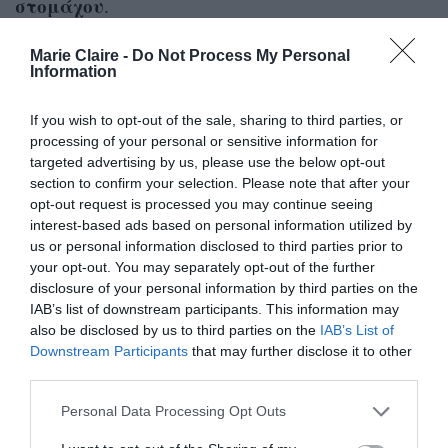
στομάχου
.
Το συμπέρασμα, όπως συμβαίνει συνήθως σε
Marie Claire -
Do Not Process My Personal
Information
τέτοιες περιπτώσεις; Απαιτούνται
περισσότερες μελέτες
για να επιβεβαιωθεί ή
If you wish to opt-out of the sale, sharing to third parties, or
processing of your personal or sensitive information for
να διαψευστεί.
targeted advertising by us, please use the below opt-out
section to confirm your selection. Please note that after your
Ανεξάρτητα πάντως από την ομάδα αίματός
opt-out request is processed you may continue seeing
Πανεπιστημίου
μας, μια άλλη έρευνα, του
του
interest-based ads based on personal information utilized by
us or personal information disclosed to third parties prior to
Στάνφορντ,
αποκάλυψε ότι
γερνάμε σημαντικά
your opt-out. You may separately opt-out of the further
σε δύο περιόδους της ζωής μας
: στα μισά της
disclosure of your personal information by third parties on the
IAB’s list of downstream participants. This information may
40
δεκαετίας των
και στις αρχές της δεκαετίας
also be disclosed by us to third parties on the
IAB’s List of
60
των
. Οι μοριακές αλλαγές που συμβαίνουν
Downstream Participants
that may further disclose it to other
στη διάρκεια αυτών των δύο φάσεων μπορούν
third parties.
να εξηγήσουν αυτό που εμείς βλέπουμε ως
Personal Data Processing Opt Outs
ξαφνικά
σημάδια
γήρανσης
ρυτίδες
, όπως οι
,