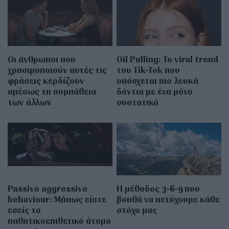
Οι άνθρωποι που
Oil Pulling: To viral trend
χρησιμοποιούν αυτές τις
του Tik-Tok που
φράσεις κερδίζουν
υπόσχεται πιο λευκά
αμέσως τη συμπάθεια
δόντια με ένα μόνο
των άλλων
συστατικό
Passive aggressive
Η μέθοδος 3-6-9 που
behaviour: Μήπως είστε
βοηθά να πετύχουμε κάθε
εσείς το
στόχο μας
παθητικοεπιθετικό άτομο