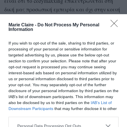
είναι ότι το cozymaxxing επικεντρώνεται στη
δική μας προσωπική εμπειρία και όχι στην κοινή
απόλαυση με άλλους.
Marie Claire -
Do Not Process My Personal
Information
Οι ειδικοί επισημαίνουν ότι αυτή η πρακτική
οφέλη για την ψυχική και
έχει πολλαπλά
If you wish to opt-out of the sale, sharing to third parties, or
σωματική μας υγεία
. Όταν μας κατακλύζουν
processing of your personal or sensitive information for
targeted advertising by us, please use the below opt-out
στρεσογόνοι παράγοντες, το σώμα μας
section to confirm your selection. Please note that after your
παραμένει σε κατάσταση εγρήγορσης και δεν
opt-out request is processed you may continue seeing
interest-based ads based on personal information utilized by
ένα
μπορεί να ηρεμίσει. Με απλά μέσα, όπως
us or personal information disclosed to third parties prior to
μαλακό ρούχο, μια ζεστή κουβέρτα ή ένα
your opt-out. You may separately opt-out of the further
κερί
, στέλνουμε σήματα στο σώμα μας ότι
disclosure of your personal information by third parties on the
IAB’s list of downstream participants. This information may
είμαστε ασφαλείς και μπορούμε να
also be disclosed by us to third parties on the
IAB’s List of
χαλαρώσουμε. Έτσι μειώνεται η ένταση,
Downstream Participants
that may further disclose it to other
third parties.
βελτιώνεται ο ύπνος και αυξάνεται η αντοχή
μας στο άγχος.
Personal Data Processing Opt Outs