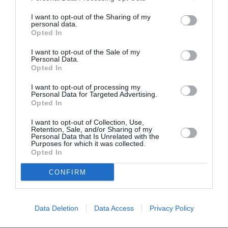
I want to opt-out of the Sharing of my
Το cozymaxxing μας δίνει επίσης την άδεια να
personal data.
Opted In
επιβραδύνουμε και να φροντίσουμε τον εαυτό
ένα
μας. Μικρές καθημερινές συνήθειες όπως
I want to opt-out of the Sale of my
Personal Data.
ζεστό τσάι, ένα χαλαρωτικό μπάνιο ή η
Opted In
αγαπημένη μας σειρά
μας βοηθούν να
I want to opt-out of processing my
Personal Data for Targeted Advertising.
αποφορτιζόμαστε και να νιώθουμε ασφαλείς.
Opted In
Όσο πιο πολύ φροντίζουμε αυτές τις στιγμές,
I want to opt-out of Collection, Use,
τόσο πιο εύκολο γίνεται να ανακτήσουμε
Retention, Sale, and/or Sharing of my
Personal Data that Is Unrelated with the
ενέργεια και διάθεση, αλλά και να συνδεθούμε
Purposes for which it was collected.
Opted In
με τους ανθρώπους που αγαπάμε.
CONFIRM
Για να ξεκινήσουμε cozymaxxing αρκεί να
Χαμηλός
ενεργοποιήσουμε τις αισθήσεις μας.
Data Deletion
Data Access
Privacy Policy
φωτισμός, ήρεμοι ήχοι και αρώματα που μας