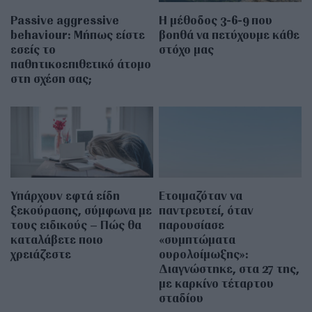
Passive aggressive
Η μέθοδος 3-6-9 που
behaviour: Μήπως είστε
βοηθά να πετύχουμε κάθε
εσείς το
στόχο μας
παθητικοεπιθετικό άτομο
στη σχέση σας;
Υπάρχουν εφτά είδη
Ετοιμαζόταν να
ξεκούρασης, σύμφωνα με
παντρευτεί, όταν
τους ειδικούς – Πώς θα
παρουσίασε
καταλάβετε ποιο
«συμπτώματα
χρειάζεστε
ουρολοίμωξης»:
Διαγνώστηκε, στα 27 της,
με καρκίνο τέταρτου
σταδίου