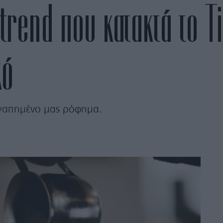
trend που κατακτά το Ti
κό
αγαπημένο μας ρόφημα.