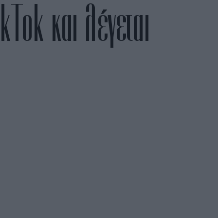
kTok και λέγεται