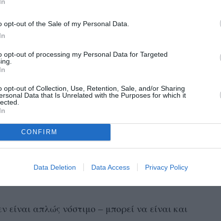
In
τητα, πιστέψτε με»,
είπε.
o opt-out of the Sale of my Personal Data.
In
to opt-out of processing my Personal Data for Targeted
ing.
In
itters, trust me ☕️
#fyp
#trending
feetiktok
#coffeetime
#helathyrecpies
o opt-out of Collection, Use, Retention, Sale, and/or Sharing
le Jiggle (feat. Duke & Jones) – Louis
ersonal Data that Is Unrelated with the Purposes for which it
eroux
lected.
In
μά της με πολλούς να δοκιμάζουν τις δικές
CONFIRM
ey χρησιμοποίησε έναν μίξερ για να κάνει τον
ην αισθητική του «σύννεφου», ενώ πολλοί
ρέμα γάλακτος ακόμα και σιρόπι βανίλιας για
Data Deletion
Data Access
Privacy Policy
ν είναι απλώς νόστιμο – μπορεί να είναι και