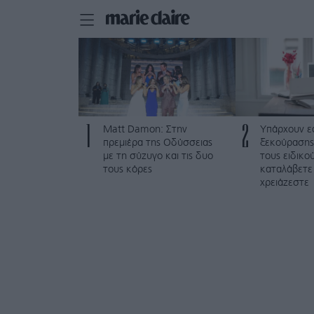
1
2
Matt Damon: Στην
Υπάρχουν ε
πρεμιέρα της Οδύσσειας
ξεκούρασης
με τη σύζυγο και τις δυο
τους ειδικο
τους κόρες
καταλάβετε
χρειάζεστε