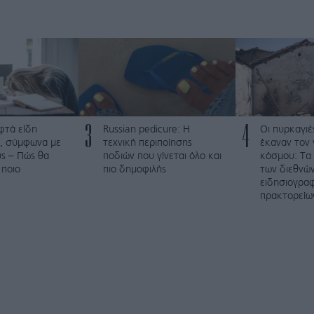
3
4
φτά είδη
Russian pedicure: Η
Οι πυρκαγιέ
, σύμφωνα με
τεχνική περιποίησης
έκαναν τον 
ύς – Πώς θα
ποδιών που γίνεται όλο και
κόσμου: Τα
 ποιο
πιο δημοφιλής
των διεθνώ
ειδησιογρα
πρακτορείω