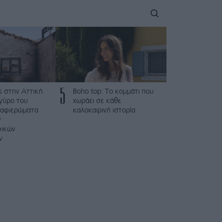
5
ς στην Αττική
Boho top: Το κομμάτι που
γύρο του
χωράει σε κάθε
 αφιερώματα
καλοκαιρινή ιστορία
ν
φικών
ν