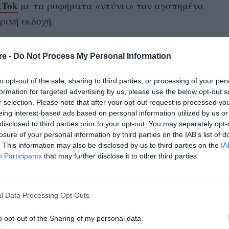
kTok
με τα ροφήματα «ντύνει» τον αγαπημένο
ρινή εκδοχή.
 νερό καρύδας αντί για το κλασικό νερό της
re -
Do Not Process My Personal Information
 μας ρόφημα σε ώρες εξωτικές και το
ικό.
to opt-out of the sale, sharing to third parties, or processing of your per
formation for targeted advertising by us, please use the below opt-out s
ως ονομάζεται, φτιάχνεται εύκολα. Το μόνο
r selection. Please note that after your opt-out request is processed y
eing interest-based ads based on personal information utilized by us or
ξετε ένα σφηνάκι εσπρέσο πάνω σε πάγο, να
disclosed to third parties prior to your opt-out. You may separately opt-
 συμπληρώσετε με λίγο κρεμώδες γάλα
losure of your personal information by third parties on the IAB’s list of
. This information may also be disclosed by us to third parties on the
IA
τιμάτε. Αν θέλετε μπορείτε να βάλετε και
Participants
that may further disclose it to other third parties.
αρύ, λένε οι Tiktoker που το έχουν δοκιμάσει.
l με τη συνταγή της το 2022, μιλώντας για το
l Data Processing Opt Outs
ανακάτευε μπροστά στην κάμερα,
 μόνο τις πρώτες ώρες δημοσίευσης του video.
o opt-out of the Sharing of my personal data.