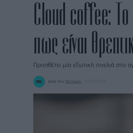
Cloud coffee: Το 
πως είναι θρεπτι
Προσθέτει μία εξωτική πινελιά στο 
από την
Mcteam
19/07/2025