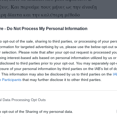
ψεις. Και περνάμε τους μήνες ως την άνοιξη
ρη δίαιτα και την καλύτερη μέθοδο
ικυτταριτιδικά προϊόντα που όλα αυτά μαζί
re -
Do Not Process My Personal Information
α μας κάνουν να “ξεφορτωθούμε τα κιλά των
to opt-out of the sale, sharing to third parties, or processing of your per
formation for targeted advertising by us, please use the below opt-out s
λος αυτός ο φαύλος πολύ μ΄έχει κουράσει.
r selection. Please note that after your opt-out request is processed y
eing interest-based ads based on personal information utilized by us or
ατα δεν είδαμε φίλους και δεν πήγαμε σε
disclosed to third parties prior to your opt-out. You may separately opt-
 μεγαλύτερο μέρος του χρόνου κλεισμένοι σε
losure of your personal information by third parties on the IAB’s list of
πό τις λίγες συναισθηματικές πατερίτσες που
. This information may also be disclosed by us to third parties on the
IA
Participants
that may further disclose it to other third parties.
ούμε τελείως. Φέτος που δε γινόταν να πάμε
άμε για ποτό όποτε θέλαμε. Φέτος που ο
οποιήσουμε ότι υπάρχουν και πολύ
l Data Processing Opt Outs
από το να έχει κανείς παραπάνω κιλά.
o opt-out of the Sharing of my personal data.