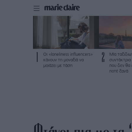
1
2
Οι «loneliness influencers»
Μία ταξιδιω
κάνουν τη μοναξιά να
συντάκτρια 
μοιάζει με τάση
που δεν θα
ποτέ ξανά