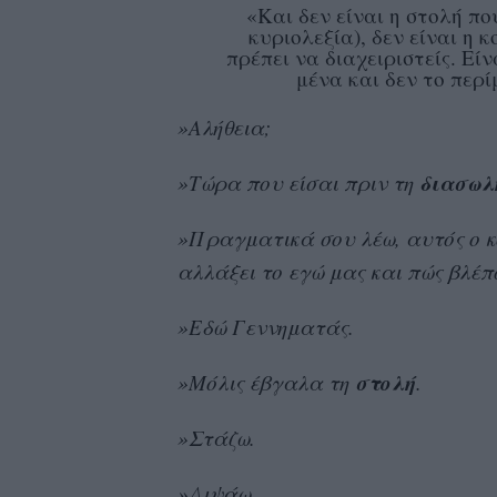
«Και δεν είναι η στολή που
κυριολεξία), δεν είναι η 
πρέπει να διαχειριστείς. Είν
μένα και δεν το περ
»Αλήθεια;
διασωλ
»Τώρα που είσαι πριν τη
»Πραγματικά σου λέω, αυτός ο κό
αλλάξει το εγώ μας και πώς βλέ
»Εδώ Γεννηματάς.
στολή
»Μόλις έβγαλα τη
.
»Στάζω.
»Διψάω.