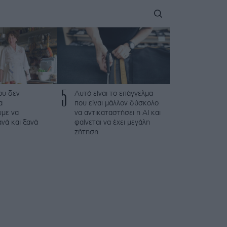
5
που δεν
Αυτό είναι το επάγγελμα
α
που είναι μάλλον δύσκολο
με να
να αντικαταστήσει η AI και
νά και ξανά
φαίνεται να έχει μεγάλη
ζήτηση