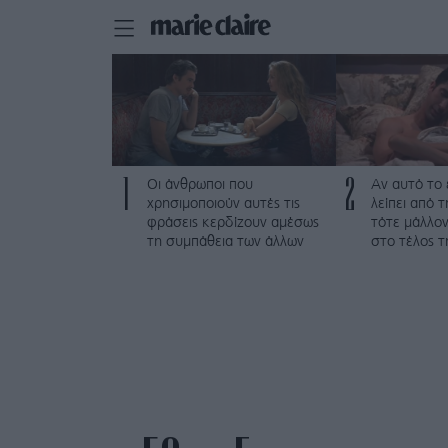
1
2
Οι άνθρωποι που
Αν αυτό το
χρησιμοποιούν αυτές τις
λείπει από 
φράσεις κερδίζουν αμέσως
τότε μάλλον
τη συμπάθεια των άλλων
στο τέλος τ