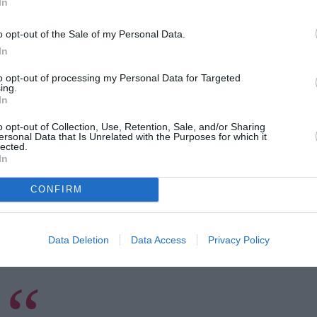
In
o opt-out of the Sale of my Personal Data.
In
to opt-out of processing my Personal Data for Targeted
ing.
In
o opt-out of Collection, Use, Retention, Sale, and/or Sharing
ersonal Data that Is Unrelated with the Purposes for which it
ή στους μάντεψε… ετών 74.
lected.
In
 ν’ αντέξεις (γιατί λιώνεις στην κυριολεξία),
CONFIRM
 όλη κατάσταση που πρέπει να διαχειριστείς.
δεν
, το έτυχε σε μένα και δεν το περίμενα,
Data Deletion
Data Access
Privacy Policy