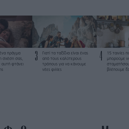
3
4
 ένα πράγμα
Γιατί τα ταξίδια είναι ένας
15 ταινίες 
τη σχέση σας,
από τους καλύτερους
μπορούμε ν
 αυτή φτάνει
τρόπους για να κάνουμε
σταματήσου
ης
νέες φιλίες
βλέπουμε ξα