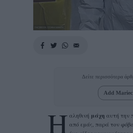
FACEBOOK / ΣΟΦΙΑ ΜΑΝΤΗ
Δείτε περισσότερα άρ
Add Mariecl
Η
μάχη
αληθινή
αυτή την π
από εμάς, παρά τον φόβο