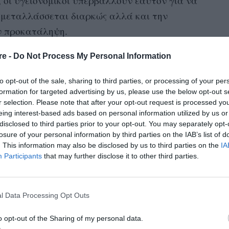
, οι υγειονομικοί υπερβάλλουν εαυτόν για να
υ μεταλλάσσεται διαρκώς αλλά και την
ν προκατάληψη.
η
Facebook
, έκανε μια viral ανάρτηση στο
από
re -
Do Not Process My Personal Information
Γ. Γεννηματάς
, όπου εργάζεται. Τη
to opt-out of the sale, sharing to third parties, or processing of your per
αι καλυμμένη εξ ολοκλήρου με προστατευτική
formation for targeted advertising by us, please use the below opt-out s
ίμενο:
r selection. Please note that after your opt-out request is processed y
eing interest-based ads based on personal information utilized by us or
disclosed to third parties prior to your opt-out. You may separately opt-
losure of your personal information by third parties on the IAB’s list of
. This information may also be disclosed by us to third parties on the
IA
άει κάθε προσδοκία.
Participants
that may further disclose it to other third parties.
l Data Processing Opt Outs
o opt-out of the Sharing of my personal data.