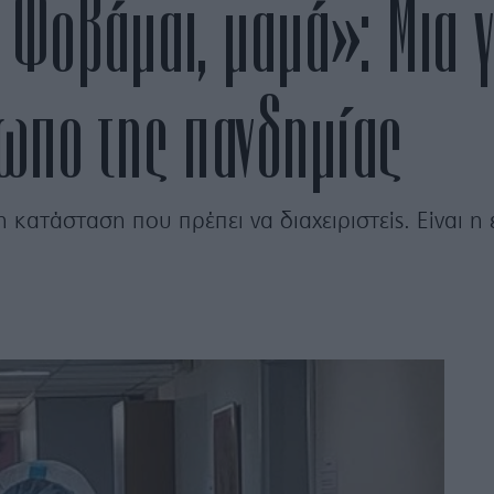
 Φοβάμαι, μαμά»: Μια γ
τωπο της πανδημίας
η κατάσταση που πρέπει να διαχειριστείς. Είναι η 