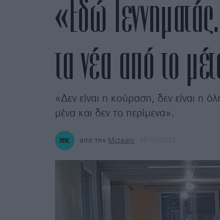
«Εδώ Γεννηματάς.
τα νέα από το μέ
«Δεν είναι η κούραση, δεν είναι η όλ
μένα και δεν το περίμενα».
από την
Mcteam
30/11/2021