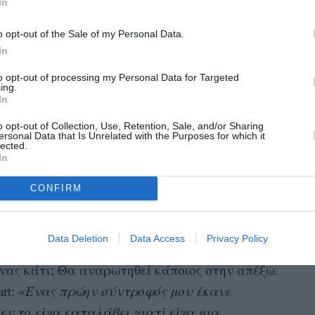
τέλειο γάμο, μόνο που εκείνος απουσιάζει
In
 μέρες – εξαιτίας της δουλειάς του, όπως
του. Μέχρι που μια μέρα, ενδεχομένως
o opt-out of the Sale of my Personal Data.
ζωή, της στέλνει τα χαρτιά του διαζυγίου.
In
to opt-out of processing my Personal Data for Targeted
ing.
In
ρφή απιστίας είναι γιατί όλες οι γυναίκες
νδύσουν
συναισθηματικά
o opt-out of Collection, Use, Retention, Sale, and/or Sharing
στη σχέση και,
ersonal Data that Is Unrelated with the Purposes for which it
lected.
παιδιά
ώσεις υπάρχουν και
στην εξίσωση, τα
In
προδομένα
λήθεια αισθάνονται
και
CONFIRM
 τους. Ίσως μάλιστα η μία ή και οι δύο
 εξαρτημένη από τον απατεώνα σύντροφο και
να έχει να αντιμετωπίσει και την ανέχεια.
Data Deletion
Data Access
Privacy Policy
νας κάτι; Θα αναρωτηθεί κάποιος στην απέξω.
rt: «
Ένας πρώην σύντροφός μου έκανε
εν το είχα καταλάβει γιατί είχα μια