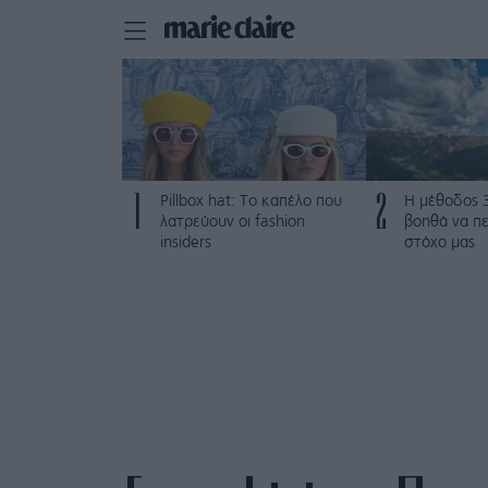
1
2
Pillbox hat: Το καπέλο που
Η μέθοδος 
λατρεύουν οι fashion
βοηθά να π
insiders
στόχο μας