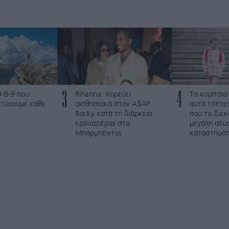
3
4
3-6-9 που
Rihanna: Χορεύει
Τα κορίτσια
ετύχουμε κάθε
αισθησιακά στον A$AP
αυτά τσέπες
Rocky κατά τη διάρκεια
που τις διε
κρουαζιέρας στα
μεγάλη αλυ
Μπαρμπέιντος
καταστημά