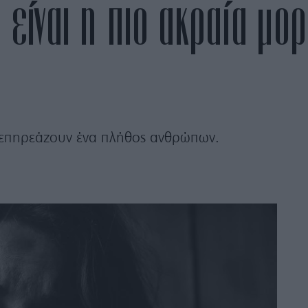
α είναι η πιο ακραία μο
αι επηρεάζουν ένα πλήθος ανθρώπων.