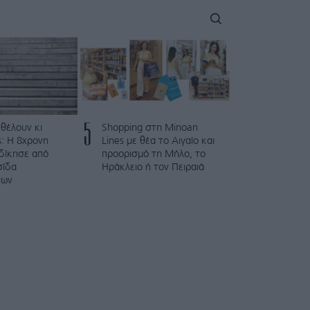
5
 θέλουν κι
Shopping στη Minoan
: Η 8χρονη
Lines με θέα το Αιγαίο και
κδίκησε από
προορισμό τη Μήλο, το
σίδα
Ηράκλειο ή τον Πειραιά
των