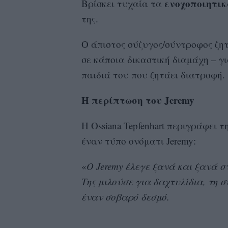
ενοχοποιητι
Βρίσκει τυχαία τα
της.
Ο άπιστος σύζυγος/σύντροφος ζητ
σε κάποια δικαστική διαμάχη – γ
παιδιά του που ζητάει διατροφή.
Η περίπτωση του Jeremy
Η Ossiana Tepfenhart περιγράφει τ
έναν τύπο ονόματι Jeremy:
«
Ο Jeremy έλεγε ξανά και ξανά στ
Της μιλούσε για δαχτυλίδια, τη σ
έναν σοβαρό δεσμό.