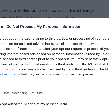
franchising
ssiana Tepfenhart την αποκαλεί «
»,
 τακτική. Τι σημαίνει όμως ακριβώς;
re -
Do Not Process My Personal Information
αίκα. Εκ πρώτης όψης, έχουν τον τέλειο γάμο,
ές ώρες, ίσως ακόμα και μέρες – εξαιτίας της
to opt-out of the sale, sharing to third parties, or processing of your per
τη σύζυγό του. Μέχρι που μια μέρα,
formation for targeted advertising by us, please use the below opt-out s
r selection. Please note that after your opt-out request is processed y
χαρτιά
η διπλή ζωή, της στέλνει τα
του
eing interest-based ads based on personal information utilized by us or
αλύπτει ότι όλο αυτό τον καιρό ο
disclosed to third parties prior to your opt-out. You may separately opt-
losure of your personal information by third parties on the IAB’s list of
ρη οικογένεια – μια ακόμα σταθερή ερωμένη,
. This information may also be disclosed by us to third parties on the
IA
πτώσεις, μπορεί να μην έχει υποψιαστεί τίποτα
Participants
that may further disclose it to other third parties.
θελε να υποψιαστεί.
l Data Processing Opt Outs
o opt-out of the Sharing of my personal data.