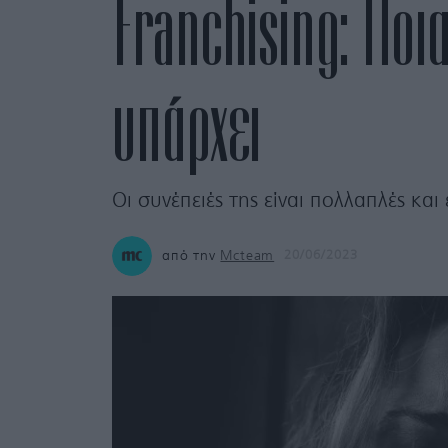
Franchising: Ποι
υπάρχει
Οι συνέπειές της είναι πολλαπλές κ
από την
Mcteam
20/06/2023