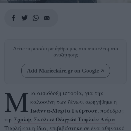
IOANNA-MARIA GERTSOU / FACEBOOK
Δείτε περισσότερα άρθρα μας
στα αποτελέσματα
αναζήτησης
Add Marieclaire.gr on Google
Μ
ια αισιόδοξη ιστορία, για την
καλοσύνη των ξένων, αφηγήθηκε η
Ιωάννα-Μαρία Γκέρτσου
, πρόεδρος
Σχολής Σκύλων Οδηγών Τυφλών Λάρα
της
.
Τυφλή και η ίδια, επιβιβάστηκε σε ένα αθηναϊκό