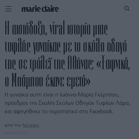
Η αισιόδοξη, viral ιστορία μιας
τυφλής γυναίκας με το σκύλο οδηγό
της σε τρόλεϊ της Αθήνας: «Ξαφνικά,
ο Μπάμπου έκανε εμετό»
Η γυναίκα αυτή είναι η Ιωάννα-Μαρία Γκέρτσου,
πρόεδρος της Σχολής Σκύλων Οδηγών Τυφλών Λάρα,
και αφηγήθηκε το περιστατικό στο Facebook.
από την
Mcteam
26/05/2023