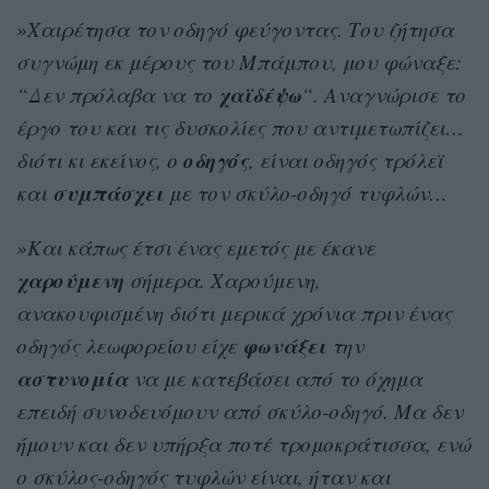
»Χαιρέτησα τον οδηγό φεύγοντας. Του ζήτησα
συγνώμη εκ μέρους του Μπάμπου, μου φώναξε:
χαϊδέψω
“Δεν πρόλαβα να το
“. Αναγνώρισε το
έργο του και τις δυσκολίες που αντιμετωπίζει…
οδηγός
διότι κι εκείνος, ο
, είναι οδηγός τρόλεϊ
συμπάσχει
και
με τον σκύλο-οδηγό τυφλών…
»Και κάπως έτσι ένας εμετός με έκανε
χαρούμενη
σήμερα. Χαρούμενη,
ανακουφισμένη διότι μερικά χρόνια πριν ένας
φωνάξει
οδηγός λεωφορείου είχε
την
αστυνομία
να με κατεβάσει από το όχημα
επειδή συνοδευόμουν από σκύλο-οδηγό. Μα δεν
ήμουν και δεν υπήρξα ποτέ τρομοκράτισσα, ενώ
ο σκύλος-οδηγός τυφλών είναι, ήταν και