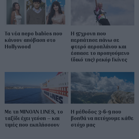
Τα νέα nepo babies που
Η 97χρονη που
κάνουν απόβαση στο
περπάτησε πάνω σε
Hollywood
φτερό αεροπλάνου και
έσπασε το προηγούμενο
(δικό της) ρεκόρ Γκίνες
Με τη MINOAN LINES, το
Η μέθοδος 3-6-9 που
ταξίδι έχει γεύση – και
βοηθά να πετύχουμε κάθε
τιμές που εκπλήσσουν
στόχο μας