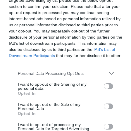
ήταν. Δεν κουνήθηκε, ούτε χιλιοστό… ούτε να
targeted advertising by us, please use the below opt-out
section to confirm your selection. Please note that after your
πανικοβληθεί ούτε να ενοχλήσει…
opt-out request is processed you may continue seeing
interest-based ads based on personal information utilized by
αυτιστικό αγόρι
βοήθησε
»Το
με
να καθαριστώ
us or personal information disclosed to third parties prior to
your opt-out. You may separately opt-out of the further
και να καθαρίσω το πάτωμα. Έλεγε: “Έχετε
disclosure of your personal information by third parties on the
εμετό, εδώ, εκεί, δώστε μου ένα μαντηλάκι να
IAB’s list of downstream participants. This information may
also be disclosed by us to third parties on the
IAB’s List of
καθαρίσω εδώ…”και κάποια στιγμή είπε: “Σας
Downstream Participants
that may further disclose it to other
πειράζει να φύγω γιατί εδώ είναι η στάση
third parties.
μου;”. Κάποιος θα τον περίμενε να φτάσει στο
Personal Data Processing Opt Outs
σπίτι του….
I want to opt-out of the Sharing of my
personal data.
ολόκληρο
»Η κυρία απέναντι μου έδωσε ένα
Opted In
πακέτο
με μαντηλάκια, η άλλη κυρία που είχε
I want to opt-out of the Sale of my
αντιδράσει μπαίνοντας δεν είπε τίποτα… η
Personal Data.
Opted In
κυρία απέναντι διαγώνια που λερώθηκε, τη
I want to opt-out of processing my
ρώτησα αν θέλει να την καθαρίσω και το μόνο
Personal Data for Targeted Advertising.