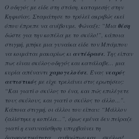
Ο οδηγός με είδε στη στάση, καταμεσής στην
Κηφισίας. Σταμάτησε το τρόλεϊ ακριβώς εκεί
θέση
όπου έπρεπε να ανέβουμε. Φώναξε: “Μια
δώστε για την κοπέλα με το σκύλο!”, κάποια
στιγμή, μπήκε μια γυναίκα είδε τον Μπάμπου
αντέδρασε
να κοιμάται μακαρίως κι
. Της είπαν
πως είναι σκύλος-οδηγός και κατάλαβε… μια
χαμογελούσε
νεαρός
κυρία απέναντι
. Ένας
αυτιστικός
με είχε τρελάνει στις ερωτήσεις:
“Και γιατί ο σκύλος το ένα, και πώς επιλέγετε
τους σκύλους, και γιατί ο σκύλος το άλλο…”.
Κάποια στιγμή, οι άλλοι του είπαν: “Μάλλον
ζαλίστηκε η κοπέλα…”, όμως εμένα δεν πείραζε
γιατί η ενσυναίσθηση υπερβαίνει τη
διαφορετικότητα… ανθρώπων και… σκύλων!