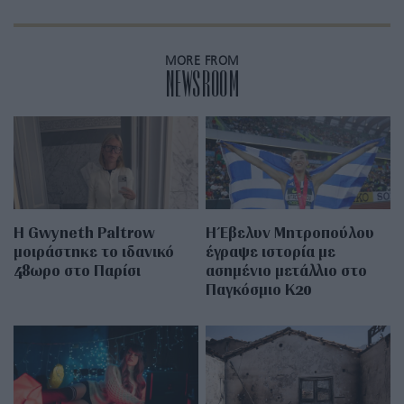
MORE FROM
NEWSROOM
Η Gwyneth Paltrow
Η Έβελυν Μητροπούλου
μοιράστηκε το ιδανικό
έγραψε ιστορία με
48ωρο στο Παρίσι
ασημένιο μετάλλιο στο
Παγκόσμιο Κ20