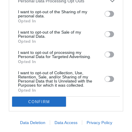
Personal Data Processing Opt Outs
υποστήριξη προς τα παιδιά και τα εγγόνια τους
I want to opt-out of the Sharing of my
έχει επιβαρύνει την οικονομική τους κατάσταση.
personal data.
Opted In
12%
Το
λέει ότι αναγκάστηκε να κάνει
περικοπές στη δική του ζωή για να συνεχίσει να
I want to opt-out of the Sale of my
Personal Data.
τους προσφέρει χρήματα. Ωστόσο οι
Opted In
δεν
άλλαζαν
περισσότεροι επιμένουν ότι
θα
I want to opt-out of processing my
Personal Data for Targeted Advertising.
τίποτα. Όπως είπε ένας παππούς στους Times, σε
Opted In
αυτή την περίοδο της ζωής τους χρειάζονται τη
I want to opt-out of Collection, Use,
βοήθειά τους περισσότερο από ποτέ. «
Επομένως
Retention, Sale, and/or Sharing of my
Personal Data that Is Unrelated with the
δεν μπορούμε να μένουμε άπραγοι
».
Purposes for which it was collected.
Opted In
⁠Δείτε το σχετικό βίντεο:
CONFIRM
Data Deletion
Data Access
Privacy Policy