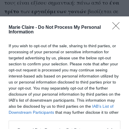
ένα
τους είναι εξίσου σημαντική: πάνω από το
τρίτο
εργαζόμενων γονιών
των
βασίζεται σε
αυτούς για δωρεάν φύλαξη στη διάρκεια των
ένα
σχολικών διακοπών ενώ πάνω από το
Marie Claire -
Do Not Process My Personal
Information
τέταρτο
όλη
τη χρειάζεται σε
τη διάρκεια της
χρονιάς
σχολικής
.
If you wish to opt-out of the sale, sharing to third parties, or
processing of your personal or sensitive information for
targeted advertising by us, please use the below opt-out
Κάποιοι παππούδες, για να υποστηρίξουν όσο
section to confirm your selection. Please note that after your
περισσότερο μπορούν τα παιδιά και τα εγγόνια
opt-out request is processed you may continue seeing
παραχωρούν
ακίνητη
περιουσία
τους, τους
interest-based ads based on personal information utilized by
us or personal information disclosed to third parties prior to
όσο είναι ακόμα εν ζωή, ώστε οι οικογένειες να
your opt-out. You may separately opt-out of the further
απαλλαχθούν από ένα υπέρογκο νοίκι – ή να
disclosure of your personal information by third parties on the
IAB’s list of downstream participants. This information may
συμπληρώσουν το εισόδημά τους νοικιάζοντας
also be disclosed by us to third parties on the
IAB’s List of
σε άλλους ένα σπίτι.
Downstream Participants
that may further disclose it to other
third parties.
Ένας
δέκα
στους
παππούδες παραδέχεται ότι η