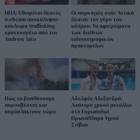
ΗΠΑ: Εθισμένοι θεατές
Οι πυρκαγιές στην Αττική
webcam αποκάλυψαν
έκαναν τον γύρο του
κύκλωμα trafficking
κόσμου: Τα αφιερώματα
εμπνευσμένο από τον
των διεθνών
Andrew Tate
ειδησιογραφικών
πρακτορείων
Πώς να βοηθήσουμε
Αδελφές Αλεξανδρή:
πυροσβέστες και
Δεύτερο χρυσό μετάλλιο
πυρόπληκτους τώρα
στο Ευρωπαϊκό
Πρωτάθλημα Υγρού
Στίβου