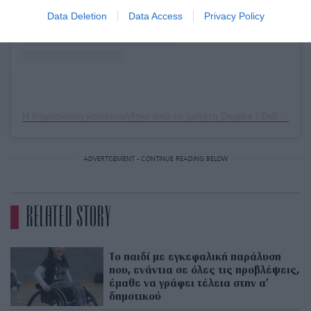
Data Deletion
Data Access
Privacy Policy
Η δημοσίευση κοινοποιήθηκε από το χρήστη Dioptra / Εκδόσεις Διόπτρα (@dioptrabooks)
ADVERTISEMENT - CONTINUE READING BELOW
RELATED STORY
Το παιδί με εγκεφαλική παράλυση
που, ενάντια σε όλες τις προβλέψεις,
έμαθε να γράφει τέλεια στην α’
δημοτικού