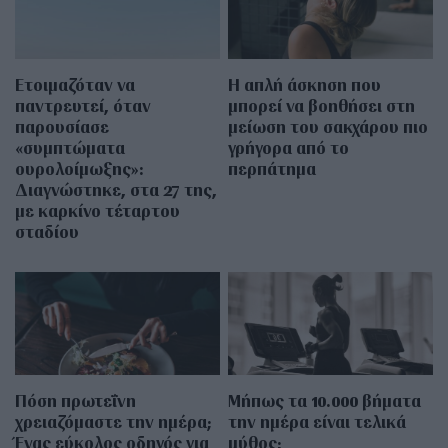
Ετοιμαζόταν να
Η απλή άσκηση που
παντρευτεί, όταν
μπορεί να βοηθήσει στη
παρουσίασε
μείωση του σακχάρου πιο
«συμπτώματα
γρήγορα από το
ουρολοίμωξης»:
περπάτημα
Διαγνώστηκε, στα 27 της,
με καρκίνο τέταρτου
σταδίου
Πόση πρωτεΐνη
Μήπως τα 10.000 βήματα
χρειαζόμαστε την ημέρα;
την ημέρα είναι τελικά
Ένας εύκολος οδηγός για
μύθος;