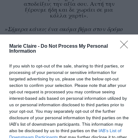
αποδείξεις την αξία σου. Αυτή την
ξέρουμε ήδη και δε χωράει σε μια
κόλλα χαρτί».
»Σήμερα κάνεις ένα ακόμα βήμα στον δρόμο
σου. Και θέλω να θυμάσαι: θα έχει ανηφόρες,
Marie Claire -
Do Not Process My Personal
κατηφόρες, στροφές και λακκούβες, μα θα είναι
Information
ο δικός σου, μοναδικός δρόμος.
If you wish to opt-out of the sale, sharing to third parties, or
»Να τον περπατάς με εμπιστοσύνη στον εαυτό
processing of your personal or sensitive information for
targeted advertising by us, please use the below opt-out
σου!
section to confirm your selection. Please note that after your
opt-out request is processed you may continue seeing
»Κι εγώ, θα σ’ αγαπώ
».
interest-based ads based on personal information utilized by
us or personal information disclosed to third parties prior to
Δείτε την ανάρτηση:
your opt-out. You may separately opt-out of the further
disclosure of your personal information by third parties on the
IAB’s list of downstream participants. This information may
also be disclosed by us to third parties on the
IAB’s List of
Downstream Participants
that may further disclose it to other