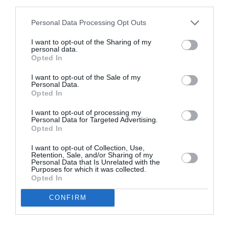
third parties.
σου πρωτίστως.
Personal Data Processing Opt Outs
Φέτος θα περάσουμε ακόμα μία Παγκόσμια
I want to opt-out of the Sharing of my
Ημέρα Ψυχικής Υγείας, όπου θα ακούσουμε
personal data.
Opted In
ευχολόγια
συμβουλές
πολλά
και
για το πώς να
αντιμετωπίζουμε τις δύσκολες καταστάσεις που
I want to opt-out of the Sale of my
Personal Data.
μας σερβίρει η καθημερινότητα. Κι όταν τις
Opted In
ακούσουμε, και σκεφτούμε ότι, πράγματι, κάτι
I want to opt-out of processing my
Personal Data for Targeted Advertising.
σημαντικό είναι αυτό που λέγεται, π.χ. στην
Opted In
τηλεόραση εκείνη τη στιγμή, θα γυρίσουμε προς
I want to opt-out of Collection, Use,
τον καθρέφτη και θα αναρωτηθούμε πώς
Retention, Sale, and/or Sharing of my
Personal Data that Is Unrelated with the
Καλά θα είμαστε, ε;
είμαστε;
Purposes for which it was collected.
Opted In
CONFIRM