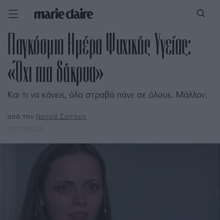
Παγκόσμια Ημέρα Ψυχικής Υγείας:
«Όχι πια δάκρυα»
Και τι να κάνεις, όλα στραβά πάνε σε όλους. Μάλλον.
από την
Ναταλί Σαϊτάκη
10/10/2023