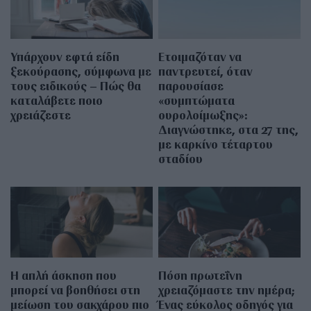
Υπάρχουν εφτά είδη
Ετοιμαζόταν να
ξεκούρασης, σύμφωνα με
παντρευτεί, όταν
τους ειδικούς – Πώς θα
παρουσίασε
καταλάβετε ποιο
«συμπτώματα
χρειάζεστε
ουρολοίμωξης»:
Διαγνώστηκε, στα 27 της,
με καρκίνο τέταρτου
σταδίου
Η απλή άσκηση που
Πόση πρωτεΐνη
μπορεί να βοηθήσει στη
χρειαζόμαστε την ημέρα;
μείωση του σακχάρου πιο
Ένας εύκολος οδηγός για