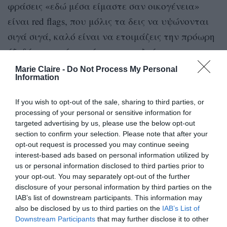
φράσεις «εδώ μέσα είμαστε σαν οικογένεια»
είναι red flags, που μόλις τα δεις να υψώνονται
σιγά σιγά, καλό είναι να ετοιμάζεις την πρόωρη
έξοδό σου από το χώρο και τις ζωές των
ανθρώπων που έχουν ήδη χαντακωθεί. Πολλές
Marie Claire -
Do Not Process My Personal
Information
φορές, βέβαια, δεν έχεις επιλογή. Όταν, όμως,
αποκτήσεις και καταλάβεις τι ήταν αυτό που
If you wish to opt-out of the sale, sharing to third parties, or
πέρασες, αρχίζεις να αναθεωρείς την άποψή σου
processing of your personal or sensitive information for
targeted advertising by us, please use the below opt-out
για την ψυχική υγεία – και την αναζητάς
section to confirm your selection. Please note that after your
πρώτη
, παντού και πάντα. Ειδικά αν την έχεις
opt-out request is processed you may continue seeing
interest-based ads based on personal information utilized by
πατήσει πολύ άσχημα και χρειάζεσαι πολλή
us or personal information disclosed to third parties prior to
δουλειά για να ξαναγίνεις ο εαυτός σου ή –
your opt-out. You may separately opt-out of the further
προτιμότερο – μία βελτιωμένη εκδοχή του, γιατί
disclosure of your personal information by third parties on the
IAB’s list of downstream participants. This information may
όσο περνούν τα χρόνια καλό είναι να αλλάζεις
also be disclosed by us to third parties on the
IAB’s List of
σένα
και να γίνεσαι καλύτερος για
, απέναντί
Downstream Participants
that may further disclose it to other