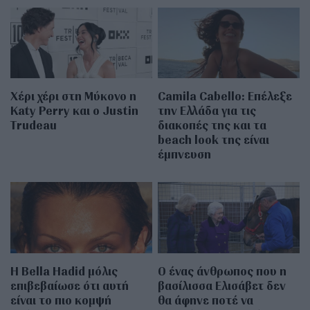
Χέρι χέρι στη Μύκονο η
Camila Cabello: Επέλεξε
Katy Perry και ο Justin
την Ελλάδα για τις
Trudeau
διακοπές της και τα
beach look της είναι
έμπνευση
Η Bella Hadid μόλις
Ο ένας άνθρωπος που η
επιβεβαίωσε ότι αυτή
βασίλισσα Ελισάβετ δεν
είναι το πιο κομψή
θα άφηνε ποτέ να