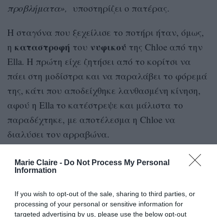
προβλήματα»,
υποστηρίζει ο πατέρας.
Η σταγόνα που ξεχείλισε το ποτήρι ήταν, όμως,
καταστροφή
νυφικού
η
του
της Chloe από την
Ella. Η πρώτη είχε ζητήσει από το κορίτσι να
πάει στη μοδίστρα και να παραλάβει το φόρεμά
της, κάτι που αποδείχθηκε λανθασμένη κίνηση,
αφού η Ella το κατέστρεψε και μάλιστα το
παραδέχτηκε, με αποτέλεσμα η Chloe να
διαλύσει τον αρραβώνα.
Marie Claire -
Do Not Process My Personal
Information
This is the most awful thing I’ve read in a
If you wish to opt-out of the sale, sharing to third parties, or
minute.
processing of your personal or sensitive information for
targeted advertising by us, please use the below opt-out