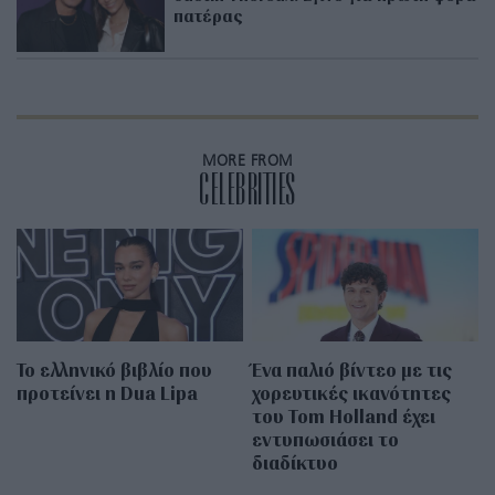
πατέρας
MORE FROM
CELEBRITIES
Το ελληνικό βιβλίο που
Ένα παλιό βίντεο με τις
προτείνει η Dua Lipa
χορευτικές ικανότητες
του Tom Holland έχει
εντυπωσιάσει το
διαδίκτυο