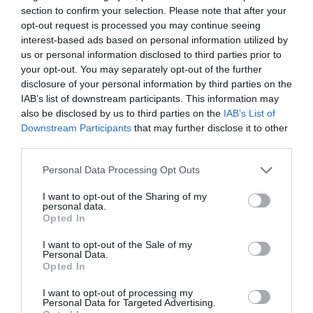
Taking EVERYTHING away from your 16
section to confirm your selection. Please note that after your
year old daughter, talking about sending her
opt-out request is processed you may continue seeing
to boarding school, making her life
interest-based ads based on personal information utilized by
miserable for 2 years, because she did one
(awful, admittedly) thing whilst grieving the
us or personal information disclosed to third parties prior to
fact you barely…
your opt-out. You may separately opt-out of the further
pic.twitter.com/GReDIt3Lam
disclosure of your personal information by third parties on the
IAB’s list of downstream participants. This information may
— Hazel Appleyard (@HazelAppleyard_)
also be disclosed by us to third parties on the
IAB’s List of
April 14, 2024
Downstream Participants
that may further disclose it to other
third parties.
Μετά από αυτό ο πατέρας αποφάσισε να της
Personal Data Processing Opt Outs
όρους
επιβάλει σκληρούς
στην καθημερινότητά
της. Το κορίτσι πρέπει να πηγαίνει σπίτι
I want to opt-out of the Sharing of my
personal data.
Δεν θα
κατευθείαν μόλις τελειώνει το σχολείο.
Opted In
έχει μέσα κοινωνικής δικτύωσης, δεν θα
I want to opt-out of the Sale of my
Personal Data.
συμμετέχει στα σχολικά ή άλλα ταξίδια και
Opted In
γενικώς δεν θα έχει προσωπική ζωή.
I want to opt-out of processing my
Personal Data for Targeted Advertising.