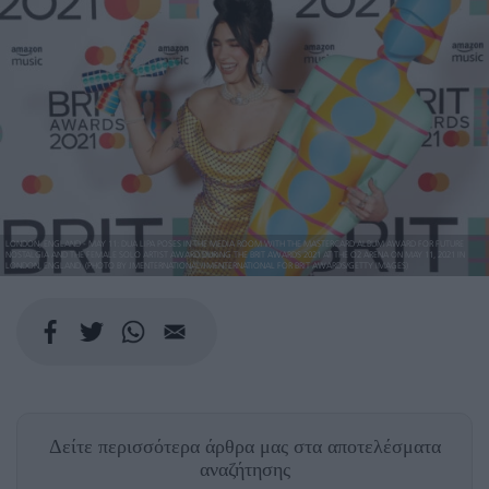
LONDON, ENGLAND - MAY 11: DUA LIPA POSES IN THE MEDIA ROOM WITH THE MASTERCARD ALBUM AWARD FOR FUTURE
NOSTALGIA AND THE FEMALE SOLO ARTIST AWARD DURING THE BRIT AWARDS 2021 AT THE O2 ARENA ON MAY 11, 2021 IN
LONDON, ENGLAND. (PHOTO BY JMENTERNATIONAL/JMENTERNATIONAL FOR BRIT AWARDS/GETTY IMAGES)
Δείτε περισσότερα άρθρα μας
στα αποτελέσματα
αναζήτησης