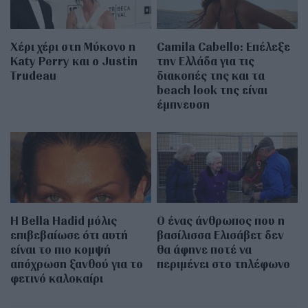
Χέρι χέρι στη Μύκονο η
Camila Cabello: Επέλεξε
Katy Perry και ο Justin
την Ελλάδα για τις
Trudeau
διακοπές της και τα
beach look της είναι
έμπνευση
Η Bella Hadid μόλις
Ο ένας άνθρωπος που η
επιβεβαίωσε ότι αυτή
βασίλισσα Ελισάβετ δεν
είναι το πιο κομψή
θα άφηνε ποτέ να
απόχρωση ξανθού για το
περιμένει στο τηλέφωνο
φετινό καλοκαίρι