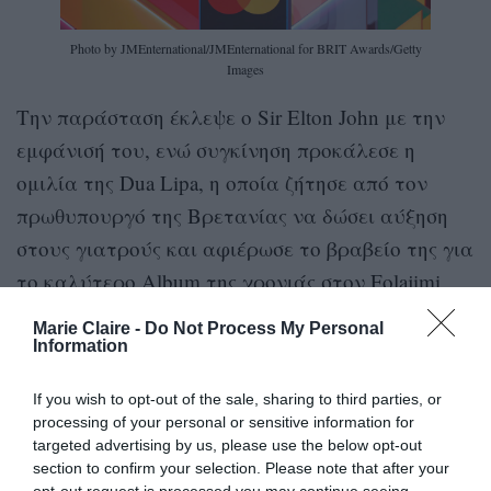
Photo by JMEnternational/JMEnternational for BRIT Awards/Getty
Images
Την παράσταση έκλεψε ο Sir Elton John με την
εμφάνισή του, ενώ συγκίνηση προκάλεσε η
ομιλία της Dua Lipa, η οποία ζήτησε από τον
πρωθυπουργό της Βρετανίας να δώσει αύξηση
στους γιατρούς και αφιέρωσε το βραβείο της για
το καλύτερο Album της χρονιάς στον Folajimi
Olubunmi-Adewole, ο οποίος έχασε τη ζωή του
Marie Claire -
Do Not Process My Personal
στην προσπάθειά του να σώσει μία γυναίκα που
Information
είχε πέσει στον Τάμεση.
If you wish to opt-out of the sale, sharing to third parties, or
processing of your personal or sensitive information for
targeted advertising by us, please use the below opt-out
section to confirm your selection. Please note that after your