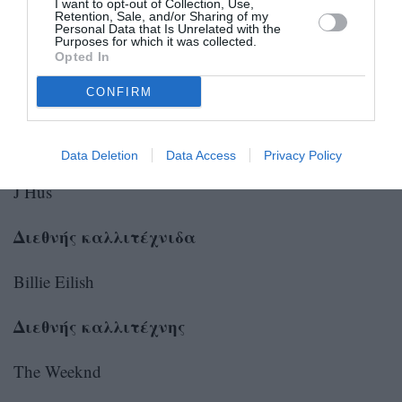
I want to opt-out of Collection, Use,
Harry Styles – Watermelon Sugar
Retention, Sale, and/or Sharing of my
Personal Data that Is Unrelated with the
Purposes for which it was collected.
Καλύτερη Βρετανίδα καλλιτέχνης
Opted In
CONFIRM
Dua Lipa
Καλύτερος Βρετανός καλλιτέχνης
Data Deletion
Data Access
Privacy Policy
J Hus
Διεθνής καλλιτέχνιδα
Billie Eilish
Διεθνής καλλιτέχνης
The Weeknd