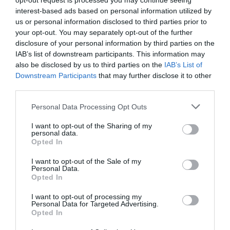
opt-out request is processed you may continue seeing
interest-based ads based on personal information utilized by
us or personal information disclosed to third parties prior to
your opt-out. You may separately opt-out of the further
disclosure of your personal information by third parties on the
IAB’s list of downstream participants. This information may
also be disclosed by us to third parties on the
IAB’s List of
Downstream Participants
that may further disclose it to other
third parties.
Photo by Dave J Hogan/Getty Images
Personal Data Processing Opt Outs
Αναλυτικά η λίστα με τους νικητές της
I want to opt-out of the Sharing of my
βραδιάς:
personal data.
Opted In
Καλύτερο βρετανικό album της χρονιάς
I want to opt-out of the Sale of my
Personal Data.
Opted In
Dua Lipa – Future Nostalgia
I want to opt-out of processing my
Personal Data for Targeted Advertising.
Τραγούδι της χρονιάς
Opted In