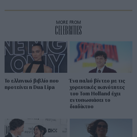
MORE FROM
CELEBRITIES
Το ελληνικό βιβλίο που
Ένα παλιό βίντεο με τις
προτείνει η Dua Lipa
χορευτικές ικανότητες
του Tom Holland έχει
εντυπωσιάσει το
διαδίκτυο