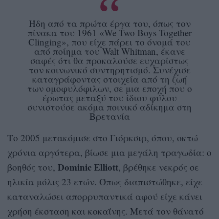
Ήδη από τα πρώτα έργα του, όπως τον
πίνακα του 1961 «We Two Boys Together
Clinging», που είχε πάρει το όνομά του
από ποίημα του Walt Whitman, έκανε
σαφές ότι θα προκαλούσε ευχαρίστως
τον κοινωνικό συντηρητισμό. Συνέχισε
καταγράφοντας στοιχεία από τη ζωή
των ομοφυλόφιλων, σε μια εποχή που ο
έρωτας μεταξύ του ίδιου φύλου
συνιστούσε ακόμα ποινικό αδίκημα στη
Βρετανία
Το 2005 μετακόμισε στο Γιόρκσιρ, όπου, οκτώ
χρόνια αργότερα, βίωσε μια μεγάλη τραγωδία: ο
Dominic Elliott
βοηθός του,
, βρέθηκε νεκρός σε
ηλικία μόλις 23 ετών. Όπως διαπιστώθηκε, είχε
καταναλώσει απορρυπαντικά αφού είχε κάνει
χρήση έκσταση και κοκαΐνης. Μετά τον θάνατό