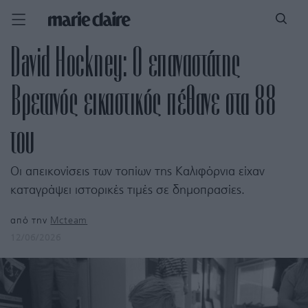
David Hockney: Ο επαναστάτης
Βρετανός εικαστικός πέθανε στα 88
του
Οι απεικονίσεις των τοπίων της Καλιφόρνια είχαν
καταγράψει ιστορικές τιμές σε δημοπρασίες.
από την
Mcteam
12/06/2026