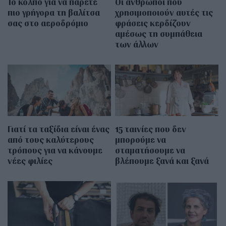
Το κόλπο για να πάρετε
Οι άνθρωποι που
πιο γρήγορα τη βαλίτσα
χρησιμοποιούν αυτές τις
σας στο αεροδρόμιο
φράσεις κερδίζουν
αμέσως τη συμπάθεια
των άλλων
Γιατί τα ταξίδια είναι ένας
15 ταινίες που δεν
από τους καλύτερους
μπορούμε να
τρόπους για να κάνουμε
σταματήσουμε να
νέες φιλίες
βλέπουμε ξανά και ξανά