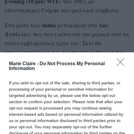
Evening (10 pm) W11
» του 1962, με
οδοντόκρεμες Colgate σαν φαλλικά σύμβολα.
sixties
Λος
Στα μέσα των
μετακόμισε στο
Άντζελες
, που τον ενέπνευσε για μερικά από τα
πλέον εμβληματικά έργα του. Εκεί θα
δημιουργούσε και τον διασημότερο πίνακά του,
Portrait of an Artist (Pool With Two Figures)
«
», το
Marie Claire -
Do Not Process My Personal
Information
1972, που το 2018 ο οίκος Christie’s πούλησε για
90,3 εκατομμύρια δολάρια
. Επρόκειτο για ένα
If you wish to opt-out of the sale, sharing to third parties, or
έργο εμπνευσμένο από τον χωρισμό από τον
processing of your personal or sensitive information for
σύντροφό του.
targeted advertising by us, please use the below opt-out
section to confirm your selection. Please note that after your
opt-out request is processed you may continue seeing
interest-based ads based on personal information utilized by
us or personal information disclosed to third parties prior to
your opt-out. You may separately opt-out of the further
disclosure of your personal information by third parties on the