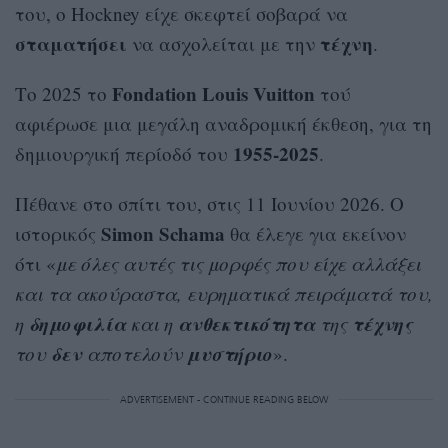
του, ο Hockney είχε σκεφτεί σοβαρά να
σταματήσει
τέχνη
να ασχολείται με την
.
Fondation Louis Vuitton
Το 2025 το
τού
αφιέρωσε μια μεγάλη αναδρομική έκθεση, για τη
1955-2025
δημιουργική περίοδό του
.
Πέθανε στο σπίτι του, στις 11 Ιουνίου 2026. Ο
Simon Schama
ιστορικός
θα έλεγε για εκείνον
ότι «
με όλες αυτές τις μορφές που είχε αλλάξει
και τα ακούραστα, ευρηματικά πειράματά του,
δημοφιλία
ανθεκτικότητα
τέχνης
η
και η
της
δεν
μυστήριο
του
αποτελούν
».
ADVERTISEMENT - CONTINUE READING BELOW