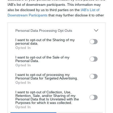
IAB’s list of downstream participants. This information may
also be disclosed by us to third parties on the
IAB’s List of
Downstream Participants
that may further disclose it to other
third parties.
Personal Data Processing Opt Outs
Το έργο του David Hockney «The Splash» σε δημοπρασία του
I want to opt-out of the Sharing of my
personal data.
Sotheby’s το 2020 στο Λονδίνο. Photo by Tristan Fewings/Getty
Opted In
Images for Sotheby’s
I want to opt-out of the Sale of my
Στο Λος Άντζελες, στα διαλείμματά του από τη
Personal Data.
Opted In
Polaroid
ζωγραφική, έπαιρνε μια
και έβγαζε
φωτογραφίες. Εκείνη η κάμερα τον οδήγησε,
I want to opt-out of processing my
Personal Data for Targeted Advertising.
τυχαία, στο επόμενο στάδιο δημιουργίας του: τα
Opted In
φωτογραφικά κολάζ του. Τα έργα που
I want to opt-out of Collection, Use,
Retention, Sale, and/or Sharing of my
δημιούργησε με φωτογραφίες της μητέρας του
Personal Data that Is Unrelated with the
Purposes for which it was collected.
John Kasmin
και του Βρετανού art dealer
Opted In
παρέπεμπαν στον Κυβισμό και έφτασαν να