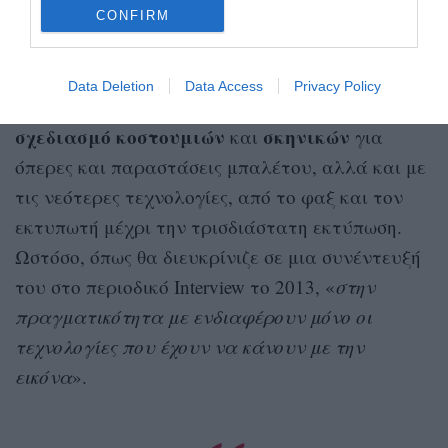
CONFIRM
συγκριθούν με τις δημιουργίες του ινδάλματός
Picasso
του,
.
Data Deletion
Data Access
Privacy Policy
Τα τελευταία χρόνια πειραματίστηκε με τον
σχεδιασμό
κοστουμιών
σκηνικών
και
για
όπερες και παραστάσεις μπαλέτου, αλλά και με
τις νεότερες τεχνολογίες, από το φαξ και τον
εκτυπωτή μέχρι την τρισδιάστατη εκτύπωση.
Ωστόσο, όπως θα διευκρίνιζε σε μια συνέντευξή
του στο περιοδικό Interview το 2013, «
στην
πραγματικότητα με ενδιαφέρουν μόνο οι
τεχνολογίες που έχουν να κάνουν με την
εικόνα
».