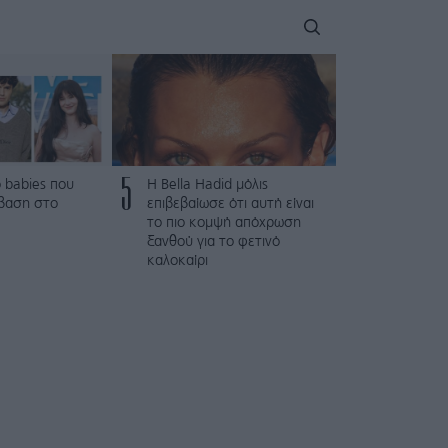
5
 babies που
Η Bella Hadid μόλις
βαση στο
επιβεβαίωσε ότι αυτή είναι
το πιο κομψή απόχρωση
ξανθού για το φετινό
καλοκαίρι