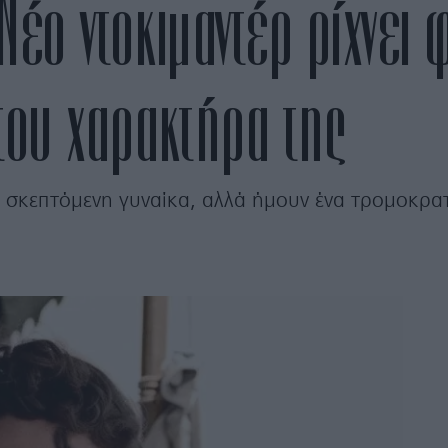
 Nέο ντοκιμαντέρ ρίχνει 
του χαρακτήρα της
 σκεπτόμενη γυναίκα, αλλά ήμουν ένα τρομοκρατ