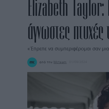
Elizabeth Taylor:
άγνωστες πτυχές 
«Έπρεπε να συμπεριφέρομαι σαν μια
από την
Mcteam
01/08/2024