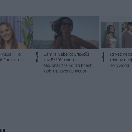
3
4
 Λέμε»: Τα
Camila Cabello: Επέλεξε
Τα νέα nepo
ρδέματα του
την Ελλάδα για τις
κάνουν από
διακοπές της και τα beach
Hollywood
look της είναι έμπνευση