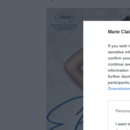
Marie Clai
If you wish 
sensitive in
confirm you
continue se
information 
further disc
participants
Downstream 
Persona
I want t