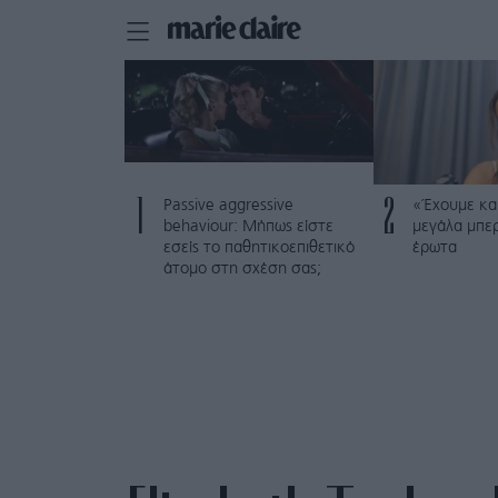
1
2
Passive aggressive
«Έχουμε και
behaviour: Μήπως είστε
μεγάλα μπε
εσείς το παθητικοεπιθετικό
έρωτα
άτομο στη σχέση σας;