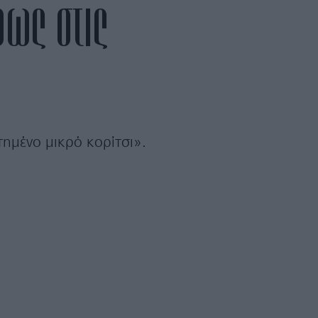
φως στις
ημένο μικρό κορίτσι».