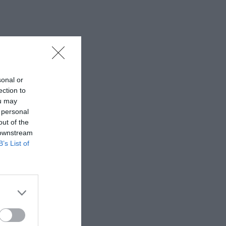
sonal or
ection to
ou may
 personal
out of the
 downstream
B’s List of