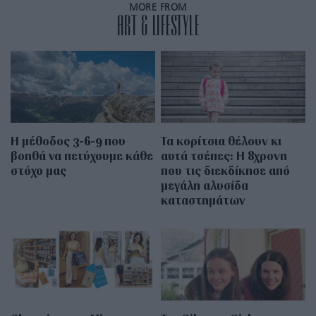
MORE FROM
ART & LIFESTYLE
Η μέθοδος 3-6-9 που
Τα κορίτσια θέλουν κι
βοηθά να πετύχουμε κάθε
αυτά τσέπες: Η 8χρονη
στόχο μας
που τις διεκδίκησε από
μεγάλη αλυσίδα
καταστημάτων