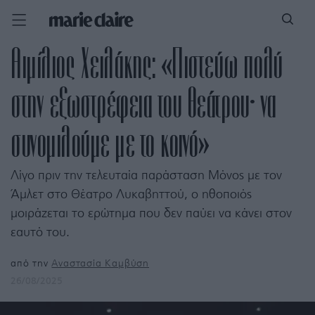
Αιμίλιος Χειλάκης: «Πιστεύω πολύ
στην εξωστρέφεια του θεάτρου· να
συνομιλούμε με το κοινό»
Λίγο πριν την τελευταία παράσταση Μόνος με τον
Άμλετ στο Θέατρο Λυκαβηττού, ο ηθοποιός
μοιράζεται το ερώτημα που δεν παύει να κάνει στον
εαυτό του.
από την
Αναστασία Καμβύση
26/08/2025