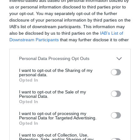
interest-based ads based on personal information utilized by
ακριβώς τις ίδιες αναρωτήσεις για το πού έχει
us or personal information disclosed to third parties prior to
your opt-out. You may separately opt-out of the further
φτάσει πια στη ζωή της και σε ποια ηλικία.
disclosure of your personal information by third parties on the
Απαντώντας –όχι πολύ λακωνικά, είναι η
IAB’s list of downstream participants. This information may
also be disclosed by us to third parties on the
IAB’s List of
αλήθεια– στην ερώτησή σου, οι γυναικείοι ρόλοι
Downstream Participants
that may further disclose it to other
είναι αυτοί που με κάνουν κάθε βράδυ να
third parties.
ανυπομονώ να ξεκινήσει η παράσταση.
Personal Data Processing Opt Outs
I want to opt-out of the Sharing of my
personal data.
Opted In
I want to opt-out of the Sale of my
Personal Data.
Opted In
I want to opt-out of processing my
Personal Data for Targeted Advertising.
Opted In
I want to opt-out of Collection, Use,
Retention, Sale, and/or Sharing of my
φωτ.: Άρης Καμαρωτός