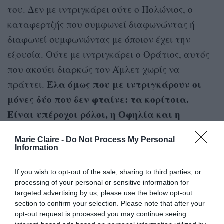
του. Δεν με ιντριγκάρει ούτε ο Πολώνιος, ο
καταφερτζής που συμφωνεί διαφωνώντας ή
διαφωνεί συμφωνώντας με όποιον έχει την
εξουσία. Ούτε με ιντριγκάρει ο Οράτιος, αυτός
που ακούει διαρκώς τον Άμλετ χωρίς να
Έλα όμως που με ιντριγκάρουν οι
πράττει.
μόνες δύο που δεν φταίνε: τα κορίτσια.
Είναι υπέροχοι ρόλοι, η Οφηλία και η
Γερτρούδη
. Λένε πως η Οφηλία είναι αδύναμος
Marie Claire -
Do Not Process My Personal
ρόλος, αλλά έχει μια φοβερή διαδρομή προς την
Information
τρέλα κι εμείς την κρατήσαμε. Η Γερτρούδη
If you wish to opt-out of the sale, sharing to third parties, or
είναι μια γυναίκα που ερωτεύεται. Τη
processing of your personal or sensitive information for
Γερτρούδη που φτιάξαμε εμείς θα μπορούσε να
targeted advertising by us, please use the below opt-out
τη συναντήσει μια γυναίκα του σήμερα και να
section to confirm your selection. Please note that after your
opt-out request is processed you may continue seeing
μιλήσει μαζί της, παρότι ζει το 1605, γιατί έχει