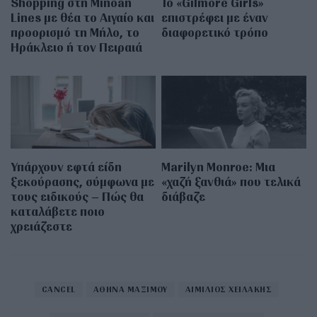
Shopping στη Minoan
Το «Gilmore Girls»
Lines με θέα το Αιγαίο και
επιστρέφει με έναν
προορισμό τη Μήλο, το
διαφορετικό τρόπο
Ηράκλειο ή τον Πειραιά
Υπάρχουν εφτά είδη
Marilyn Monroe: Μια
ξεκούρασης, σύμφωνα με
«χαζή ξανθιά» που τελικά
τους ειδικούς – Πώς θα
διάβαζε
καταλάβετε ποιο
χρειάζεστε
CANCEL
ΑΘΗΝΑ ΜΑΞΙΜΟΥ
ΑΙΜΙΛΙΟΣ ΧΕΙΛΑΚΗΣ