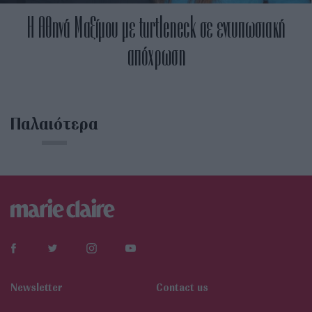
Η Αθηνά Μαξίμου με turtleneck σε εντυπωσιακή
απόχρωση
Παλαιότερα
Newsletter
Contact us