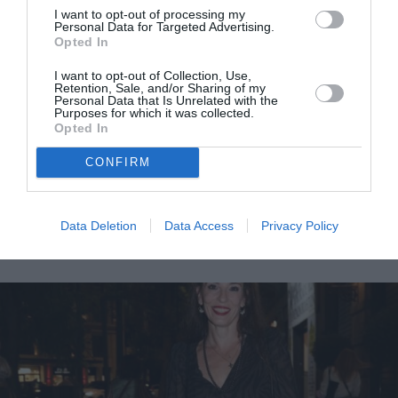
I want to opt-out of processing my
Personal Data for Targeted Advertising.
Opted In
I want to opt-out of Collection, Use,
Retention, Sale, and/or Sharing of my
Personal Data that Is Unrelated with the
Purposes for which it was collected.
Opted In
CONFIRM
Ένα νέο ανέβασμα του Κατά Φαντασίαν Ασθενή από
τους Αιμίλιο Χειλάκη και Μανώλη Δούνια
Data Deletion
Data Access
Privacy Policy