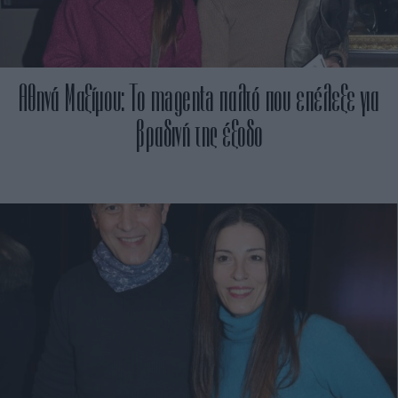
Αθηνά Μαξίμου: Το magenta παλτό που επέλεξε για
βραδινή της έξοδο