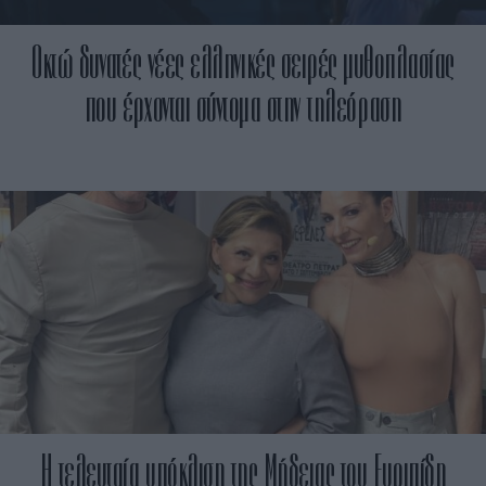
Οκτώ δυνατές νέες ελληνικές σειρές μυθοπλασίας
που έρχονται σύντομα στην τηλεόραση
Η τελευταία υπόκλιση της Μήδειας του Ευριπίδη