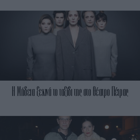
Η Μήδεια ξεκινά το ταξίδι της στο θέατρο Πέτρας