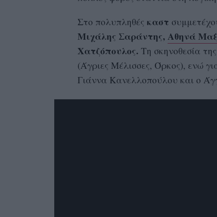
καστ
Στο πολυπληθές
συμμετέχου
Μιχάλης Σαράντης,
Αθηνά Μαξ
Χατζόπουλος.
Τη σκηνοθεσία τη
(Άγριες Μέλισσες, Όρκος), ενώ γ
Γιάννα Κανελλοπούλου και ο Ά