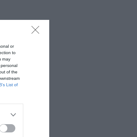
sonal or
ection to
ou may
 personal
out of the
 downstream
B’s List of