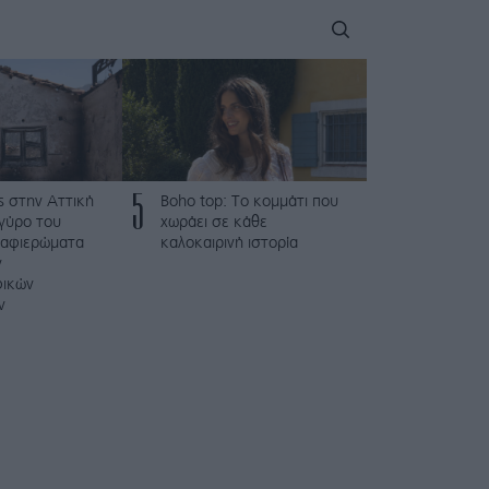
5
ς στην Αττική
Boho top: Το κομμάτι που
γύρο του
χωράει σε κάθε
 αφιερώματα
καλοκαιρινή ιστορία
ν
φικών
ν