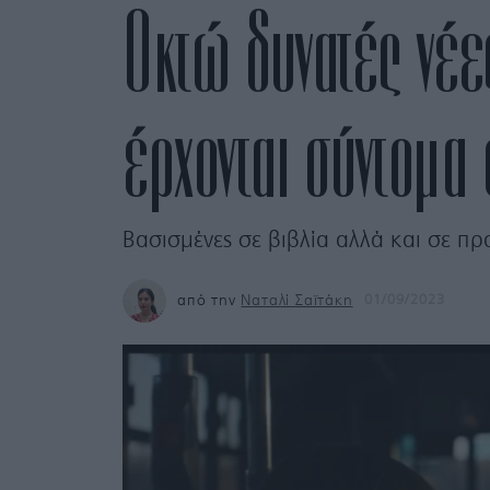
Οκτώ δυνατές νέε
έρχονται σύντομα
Βασισμένες σε βιβλία αλλά και σε πρα
από την
Ναταλί Σαϊτάκη
01/09/2023