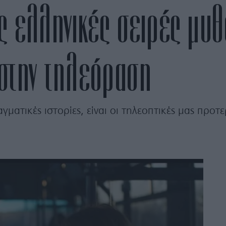
ς ελληνικές σειρές μυ
 στην τηλεόραση
γματικές ιστορίες, είναι οι τηλεοπτικές μας προτε