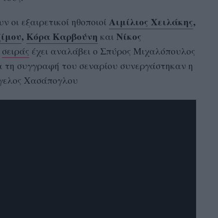
Αιμίλιος Χειλάκης
,
ν οι εξαιρετικοί ηθοποιοί
ίμου
,
Κόρα Καρβούνη
Νίκος
και
ς
σειράς
έχει αναλάβει ο Σπύρος Μιχαλόπουλος
ια τη συγγραφή του σεναρίου συνεργάστηκαν η
γγελος Χασάπογλου