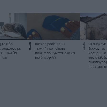
3
4
φτά είδη
Russian pedicure: Η
Οι πυρκαγιέ
, σύμφωνα με
τεχνική περιποίησης
έκαναν τον 
ύς – Πώς θα
ποδιών που γίνεται όλο και
κόσμου: Τα
 ποιο
πιο δημοφιλής
των διεθνώ
ειδησιογρα
πρακτορείω