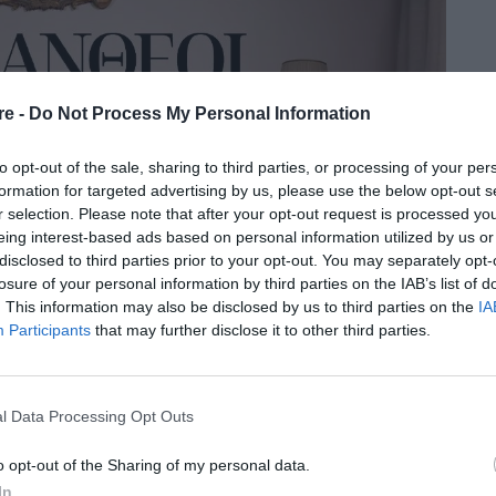
re -
Do Not Process My Personal Information
to opt-out of the sale, sharing to third parties, or processing of your per
formation for targeted advertising by us, please use the below opt-out s
r selection. Please note that after your opt-out request is processed y
eing interest-based ads based on personal information utilized by us or
disclosed to third parties prior to your opt-out. You may separately opt-
losure of your personal information by third parties on the IAB’s list of
. This information may also be disclosed by us to third parties on the
IA
Participants
that may further disclose it to other third parties.
Τάσου Αθανασιάδη
φέα
έχουν αποτελέσει
l Data Processing Opt Outs
 την ελληνική τηλεόραση. Το τρίτομο βιβλίο
να εκδίδεται για πρώτη φορά το 1948, είχε
o opt-out of the Sharing of my personal data.
Κάτια
 για πρώτη φορά το 1977, με την
In