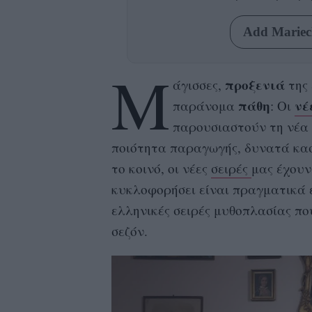
Add Mariecl
Μ
προξενιά
άγισσες,
της 
πάθη
νέ
παράνομα
: Οι
παρουσιαστούν τη νέα
ποιότητα παραγωγής, δυνατά κασ
το κοινό, οι νέες
σειρές
μας έχουν 
κυκλοφορήσει είναι πραγματικά 
ελληνικές σειρές μυθοπλασίας π
σεζόν.