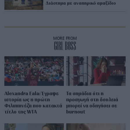
Διάστημα με αναπηρικό αμαξίδιο
MORE FROM
GIRL BOSS
Alexandra Eala: Έγραψε
Τα σημάδια ότι η
ιστορία ως η πρώτη
προαγωγή στη δουλειά
Φιλιππινέζα που κατακτά
μπορεί να οδηγήσει σε
τίτλο της WTA
burnout