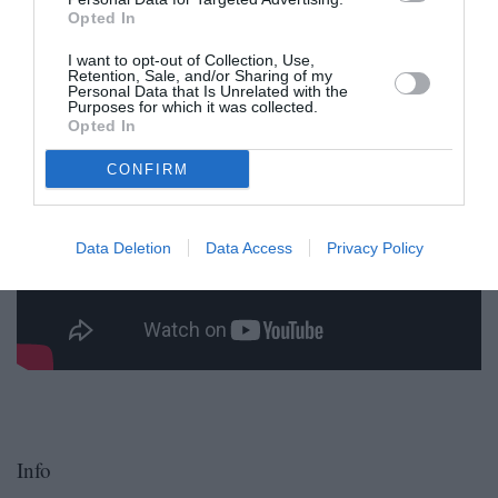
Opted In
Δείτε ένα σύντομο βίντεο της έκθεσης:
I want to opt-out of Collection, Use,
Retention, Sale, and/or Sharing of my
Personal Data that Is Unrelated with the
Purposes for which it was collected.
Opted In
CONFIRM
Data Deletion
Data Access
Privacy Policy
Info