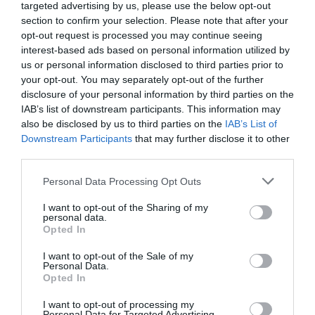
targeted advertising by us, please use the below opt-out
και προσανατολισμού στο χώρο ή την
section to confirm your selection. Please note that after your
προσγείωση με το διαστημικό λεωφορείο κατά
opt-out request is processed you may continue seeing
την επιστροφή από μια αποστολή. Επιπλέον, μια
interest-based ads based on personal information utilized by
us or personal information disclosed to third parties prior to
ISS VR Platform
νέα
υποδέχεται τους
your opt-out. You may separately opt-out of the further
Διεθνή Διαστημικό
επισκέπτες μέσα στον
disclosure of your personal information by third parties on the
IAB’s list of downstream participants. This information may
Σταθμό
.
also be disclosed by us to third parties on the
IAB’s List of
Downstream Participants
that may further disclose it to other
1.500 τ.μ.
Σε έκταση
, θα δώσει απαντήσεις σε
third parties.
ερωτήματα
όπως: Γιατί είναι σημαντική η
Personal Data Processing Opt Outs
διαστημική έρευνα; Πώς έχει κατασκευαστεί ο
I want to opt-out of the Sharing of my
Διεθνής Διαστημικός Σταθμός; Πώς είναι η ζωή
personal data.
Opted In
των αστροναυτών στο Διάστημα; Πώς είναι
σχεδιασμένη η τουαλέτα του Διεθνούς
I want to opt-out of the Sale of my
Personal Data.
Διαστημικού Σταθμού; Πώς κοιμούνται οι
Opted In
αστροναύτες στο Διάστημα;
I want to opt-out of processing my
Personal Data for Targeted Advertising.