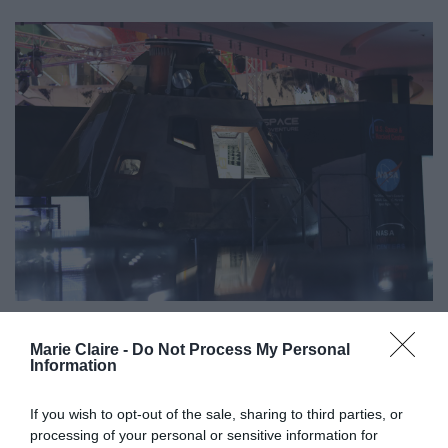
Space Camp
Μέρος της έκθεσης είναι και το
,
Marie Claire -
Do Not Process My Personal
Information
όπου οι επισκέπτες μπορούν να νιώσουν όπως οι
αστροναύτες στην εκπαίδευση τους, για
If you wish to opt-out of the sale, sharing to third parties, or
παράδειγμα να βιώσουν την απουσία βαρύτητας
processing of your personal or sensitive information for