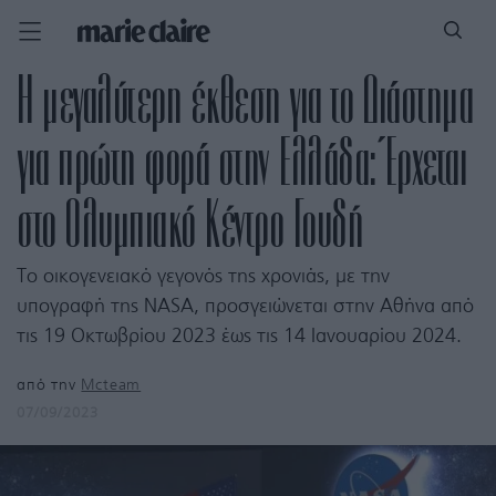
Η μεγαλύτερη έκθεση για το Διάστημα
για πρώτη φορά στην Ελλάδα: Έρχεται
στο Ολυμπιακό Κέντρο Γουδή
Το οικογενειακό γεγονός της χρονιάς, με την
υπογραφή της NASA, προσγειώνεται στην Αθήνα από
τις 19 Οκτωβρίου 2023 έως τις 14 Ιανουαρίου 2024.
από την
Mcteam
07/09/2023