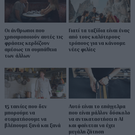
Οι άνθρωποι που
Γιατί τα ταξίδια είναι ένας
χρησιμοποιούν αυτές τις
από τους καλύτερους
φράσεις κερδίζουν
τρόπους για να κάνουμε
αμέσως τη συμπάθεια
νέες φιλίες
των άλλων
15 ταινίες που δεν
Αυτό είναι το επάγγελμα
μπορούμε να
που είναι μάλλον δύσκολο
σταματήσουμε να
να αντικαταστήσει η AI
βλέπουμε ξανά και ξανά
και φαίνεται να έχει
μεγάλη ζήτηση