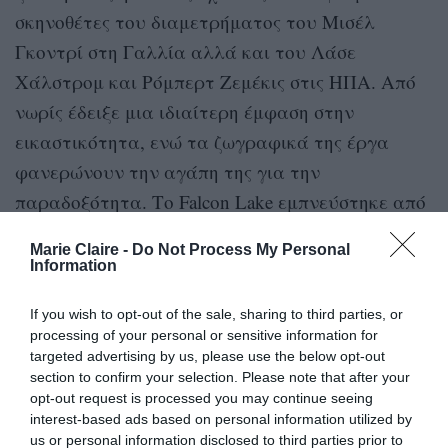
σκηνοθέτες του διαμετρήματος του Μισέλ
Γκοντρί στη Γαλλία αλλά και του Λάσε
Χάλστρομ και Ρόμπερτ Ζεμέκις στις ΗΠΑ. Από
νωρίς έδειξε μια ιδιαίτερη έμφαση στην
εικαστικότητα, ενώ τα ζωγραφικά της έργα
φανερώνουν την αγάπη της για την
παραδοξότητα. Το Falcon Lake εμπνεύστηκε από
το graphic novel Une soeur (Mία αδερφή) του
Marie Claire -
Do Not Process My Personal
Μπαστιάν Βιβέ.
Information
Οι χωρικοί
If you wish to opt-out of the sale, sharing to third parties, or
processing of your personal or sensitive information for
targeted advertising by us, please use the below opt-out
section to confirm your selection. Please note that after your
opt-out request is processed you may continue seeing
interest-based ads based on personal information utilized by
us or personal information disclosed to third parties prior to