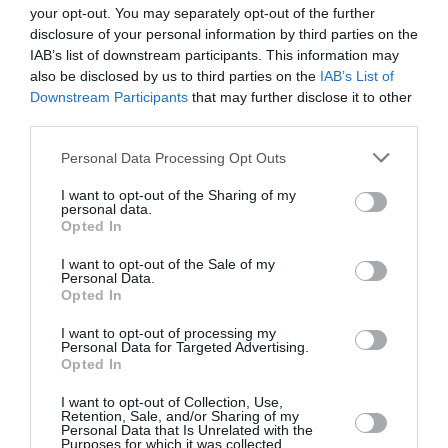
your opt-out. You may separately opt-out of the further
disclosure of your personal information by third parties on the
IAB’s list of downstream participants. This information may
also be disclosed by us to third parties on the
IAB’s List of
Downstream Participants
that may further disclose it to other
third parties.
Personal Data Processing Opt Outs
I want to opt-out of the Sharing of my
personal data.
Μια νεαρή επαρχιώτισσα αναγκάζεται να
Opted In
παντρευτεί έναν πολύ μεγαλύτερό της πλούσιο
I want to opt-out of the Sale of my
κτηνοτρόφο, παρά τον έρωτά της για τον γιο
Personal Data.
Opted In
του. Σύντομα, θα γίνει αντικείμενο ζήλιας και
έχθρας από τους υπόλοιπους χωρικούς και θα
I want to opt-out of processing my
Personal Data for Targeted Advertising.
χρειαστεί να παλέψει για να διαφυλάξει την
Opted In
ανεξαρτησία της. Με φόντο την Πολωνία των
I want to opt-out of Collection, Use,
Retention, Sale, and/or Sharing of my
αρχών του 20ου αιώνα, οι ιστορίες των χωρικών
Personal Data that Is Unrelated with the
Purposes for which it was collected.