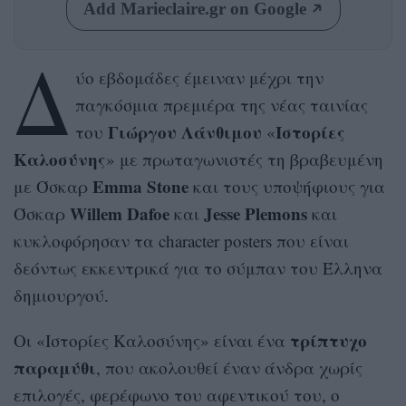
Add Marieclaire.gr on Google
Δ
ύο εβδομάδες έμειναν μέχρι την
παγκόσμια πρεμιέρα της νέας ταινίας
Γιώργου Λάνθιμου
Ιστορίες
του
«
Καλοσύνης
» με πρωταγωνιστές τη βραβευμένη
Emma Stone
με Όσκαρ
και τους υποψήφιους για
Willem Dafoe
Jesse Plemons
Όσκαρ
και
και
κυκλοφόρησαν τα character posters που είναι
δεόντως εκκεντρικά για το σύμπαν του Έλληνα
δημιουργού.
τρίπτυχο
Οι «Ιστορίες Καλοσύνης» είναι ένα
παραμύθι
, που ακολουθεί έναν άνδρα χωρίς
επιλογές, φερέφωνο του αφεντικού του, ο