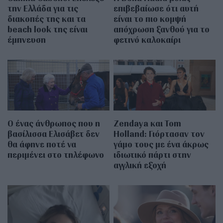
την Ελλάδα για τις
επιβεβαίωσε ότι αυτή
διακοπές της και τα
είναι το πιο κομψή
beach look της είναι
απόχρωση ξανθού για το
έμπνευση
φετινό καλοκαίρι
Ο ένας άνθρωπος που η
Zendaya και Tom
βασίλισσα Ελισάβετ δεν
Holland: Γιόρτασαν τον
θα άφηνε ποτέ να
γάμο τους με ένα άκρως
περιμένει στο τηλέφωνο
ιδιωτικό πάρτι στην
αγγλική εξοχή