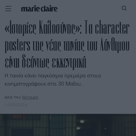
«Ιστορίες Καλοσύνης»: Τα character
posters της νέας ταινίας του Λάνθιμου
είναι δεόντως εκκεντρικά
Η ταινία κάνει παγκόσμια πρεμιέρα στους
κινηματογράφους στις 30 Μαΐου.
από την
Mcteam
14/05/2024