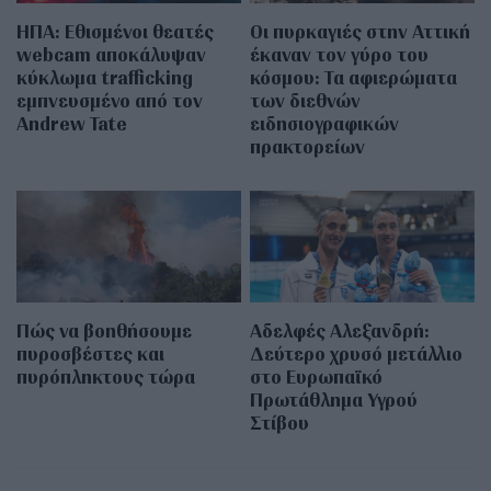
ΗΠΑ: Εθισμένοι θεατές
Οι πυρκαγιές στην Αττική
webcam αποκάλυψαν
έκαναν τον γύρο του
κύκλωμα trafficking
κόσμου: Τα αφιερώματα
εμπνευσμένο από τον
των διεθνών
Andrew Tate
ειδησιογραφικών
πρακτορείων
Πώς να βοηθήσουμε
Αδελφές Αλεξανδρή:
πυροσβέστες και
Δεύτερο χρυσό μετάλλιο
πυρόπληκτους τώρα
στο Ευρωπαϊκό
Πρωτάθλημα Υγρού
Στίβου