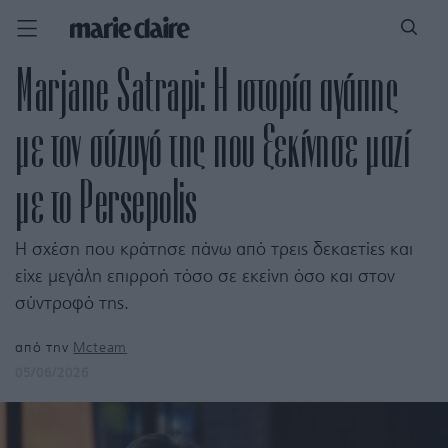
Marjane Satrapi: Η ιστορία αγάπης
με τον σύζυγό της που ξεκίνησε μαζί
με το Persepolis
Η σχέση που κράτησε πάνω από τρεις δεκαετίες και
είχε μεγάλη επιρροή τόσο σε εκείνη όσο και στον
σύντροφό της.
από την
Mcteam
05/06/2026