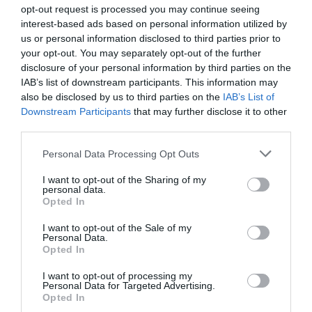
opt-out request is processed you may continue seeing
από περισσότερες από τρεις δεκαετίες κοινής
interest-based ads based on personal information utilized by
ζωής, βρέθηκε ξαφνικά χωρίς τον άνθρωπο που
us or personal information disclosed to third parties prior to
your opt-out. You may separately opt-out of the further
συχνά περιέγραφε ως τη μεγαλύτερη πηγή
disclosure of your personal information by third parties on the
δύναμης και στήριξής της.
IAB’s list of downstream participants. This information may
also be disclosed by us to third parties on the
IAB’s List of
Downstream Participants
that may further disclose it to other
Η είδηση του θανάτου του προκάλεσε κύμα
third parties.
συμπαράστασης από φίλους, καλλιτέχνες,
Personal Data Processing Opt Outs
σκηνοθέτες και θαυμαστές σε όλο τον κόσμο. Για
εκείνη, όμως, η απώλεια ξεπερνούσε κατά πολύ
I want to opt-out of the Sharing of my
personal data.
τα δημόσια συλλυπητήρια. Η αιτία θανάτου του
Opted In
δεν έχει γίνει γνωστή. Φήμες κάνουν λόγο για
I want to opt-out of the Sale of my
Personal Data.
ατύχημα, αλλά η οικογένειά του δεν έχει
Opted In
επιβεβαιώσει τίποτα.
I want to opt-out of processing my
Personal Data for Targeted Advertising.
Opted In
Μια δημόσια έκφραση θλίψης