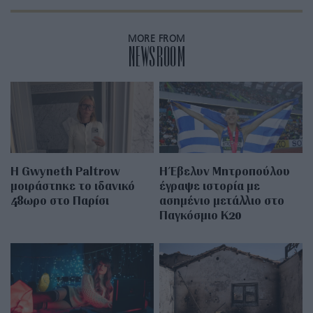
MORE FROM
NEWSROOM
Η Gwyneth Paltrow
Η Έβελυν Μητροπούλου
μοιράστηκε το ιδανικό
έγραψε ιστορία με
48ωρο στο Παρίσι
ασημένιο μετάλλιο στο
Παγκόσμιο Κ20