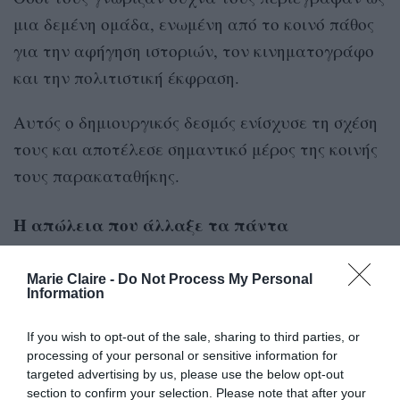
μια δεμένη ομάδα, ενωμένη από το κοινό πάθος
για την αφήγηση ιστοριών, τον κινηματογράφο
και την πολιτιστική έκφραση.
Αυτός ο δημιουργικός δεσμός ενίσχυσε τη σχέση
τους και αποτέλεσε σημαντικό μέρος της κοινής
τους παρακαταθήκης.
Η απώλεια που άλλαξε τα πάντα
8 Απριλίου 2025,
Όλα φάνηκε να αλλάζουν στις
Marie Claire -
Do Not Process My Personal
Information
από τη ζωή σε ηλικία
όταν ο Mattias Ripa έφυγε
53 ετών.
If you wish to opt-out of the sale, sharing to third parties, or
processing of your personal or sensitive information for
Η απώλεια επηρέασε βαθιά τη Marjane Satrapi και
targeted advertising by us, please use the below opt-out
section to confirm your selection. Please note that after your
όσους βρίσκονταν κοντά στο ζευγάρι. Έπειτα