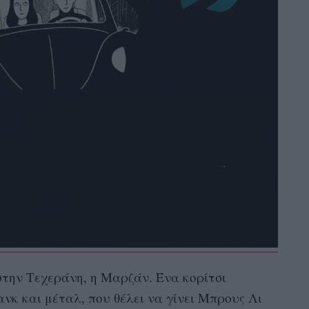
στην Τεχεράνη, η Μαρζάν. Ένα κορίτσι
νκ και μέταλ, που θέλει να γίνει Μπρους Λι