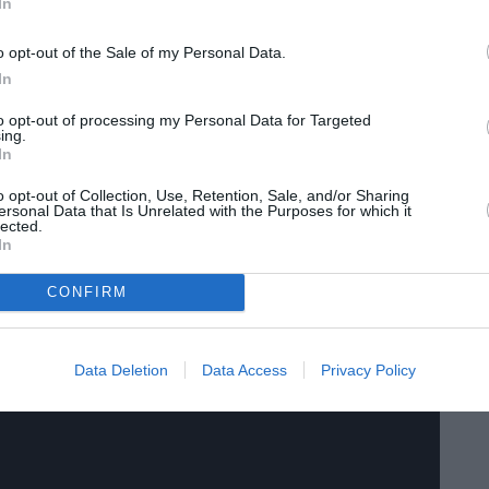
Γαλλο-Ιρανής Μαρζάν Σατραπί
 της
In
 κυκλοφόρησε το 2000, μεταφέρθηκε στη μεγάλη
o opt-out of the Sale of my Personal Data.
ταφέρνοντας να επικοινωνήσει με όλο τον
In
 ευρέως γνωστό. Mια ασπρόμαυρη ταινία
to opt-out of processing my Personal Data for Targeted
λλά και ιστορική μνήμη, που βρίσκεται ξανά
ing.
In
κει αβίαστα τα γεγονότα του Ιράν,
 συναισθήματα.
o opt-out of Collection, Use, Retention, Sale, and/or Sharing
ersonal Data that Is Unrelated with the Purposes for which it
lected.
In
CONFIRM
Data Deletion
Data Access
Privacy Policy