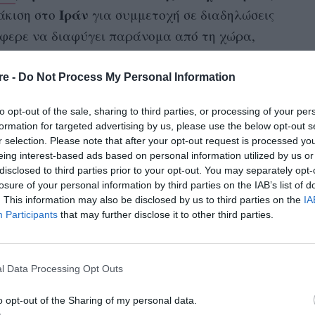
Ιράν
άκιση στο
για συμμετοχή σε διαδηλώσεις
άφερε να διαφύγει παράνομα από τη χώρα,
ετά από 6 μήνες κράτησης
ζήτησε και πήρε
μως δε δίστασε να είναι μία από τις γυναίκες
re -
Do Not Process My Personal Information
μαλλιά τους ως ένδειξη διαμαρτυρίας
μετά
to opt-out of the sale, sharing to third parties, or processing of your per
formation for targeted advertising by us, please use the below opt-out s
r selection. Please note that after your opt-out request is processed y
 δεν ήταν πάντα έτσι. Είχαν ελεύθερα τα
eing interest-based ads based on personal information utilized by us or
disclosed to third parties prior to your opt-out. You may separately opt-
έματα κι έβγαιναν σε ωραία μπαρ. Αλλά για
losure of your personal information by third parties on the IAB’s list of
σο επικρατεί η ντροπιαστική κυβέρνηση της
. This information may also be disclosed by us to third parties on the
IA
Participants
that may further disclose it to other third parties.
ούνται, φυλακίζονται, βασανίζονται και
Persepolis
υτή τη μετάβαση ξεκινά και το
,
σκολη ζωή των γυναικών στο Ιράν, που έχει
l Data Processing Opt Outs
ην ποπ κουλτούρα.
o opt-out of the Sharing of my personal data.