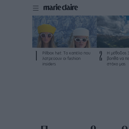
1
2
Pillbox hat: Το καπέλο που
Η μέθοδος 
λατρεύουν οι fashion
βοηθά να π
insiders
στόχο μας