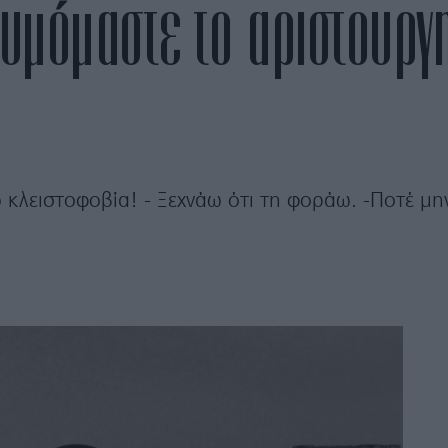
μόμαστε το αριστουργη
κλειστοφοβία! - Ξεχνάω ότι τη φοράω. -Ποτέ μην