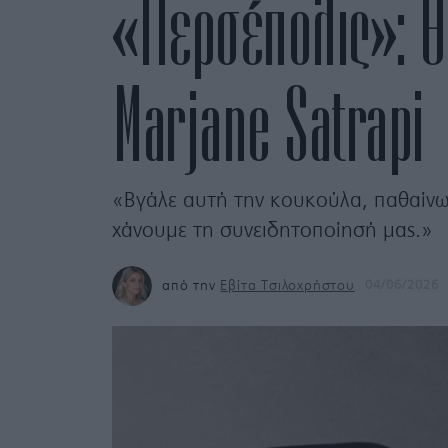
«Περσέπολις»: Θυ
Marjane Satrapi
«Βγάλε αυτή την κουκούλα, παθαίνω 
χάνουμε τη συνειδητοποίησή μας.»
από την
Εβίτα Τσιλοχρήστου
04/06/2026