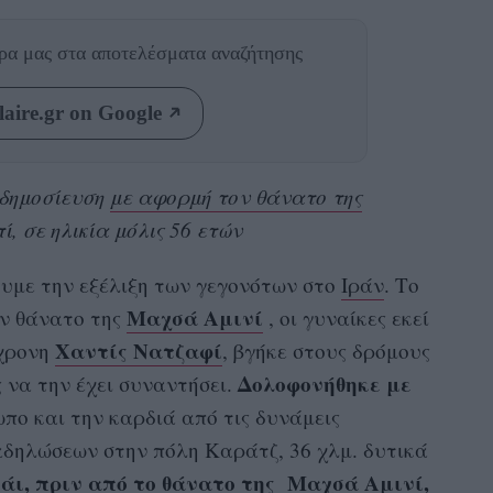
θρα μας
στα αποτελέσματα αναζήτησης
aire.gr on Google
αδημοσίευση
με αφορμή τον θάνατο της
, σε ηλικία μόλις 56 ετών
ουμε την εξέλιξη των γεγονότων στο
Ιράν
. Το
Μαχσά Αμινί
ον θάνατο της
, οι γυναίκες εκεί
Χαντίς Νατζαφί
0χρονη
, βγήκε στους δρόμους
Δολοφονήθηκε με
 να την έχει συναντήσει.
ωπο και την καρδιά από τις δυνάμεις
αδηλώσεων στην πόλη Καράτζ, 36 χλμ. δυτικά
άι
, πριν από το θάνατο της Μαχσά Αμινί,