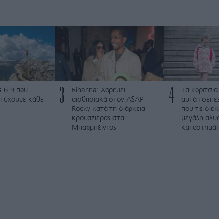
3
4
3-6-9 που
Rihanna: Χορεύει
Τα κορίτσια
ετύχουμε κάθε
αισθησιακά στον A$AP
αυτά τσέπες
Rocky κατά τη διάρκεια
που τις διε
κρουαζιέρας στα
μεγάλη αλυ
Μπαρμπέιντος
καταστημά