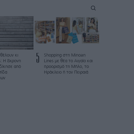
5
 θέλουν κι
Shopping στη Minoan
: Η 8χρονη
Lines με θέα το Αιγαίο και
κδίκησε από
προορισμό τη Μήλο, το
σίδα
Ηράκλειο ή τον Πειραιά
των