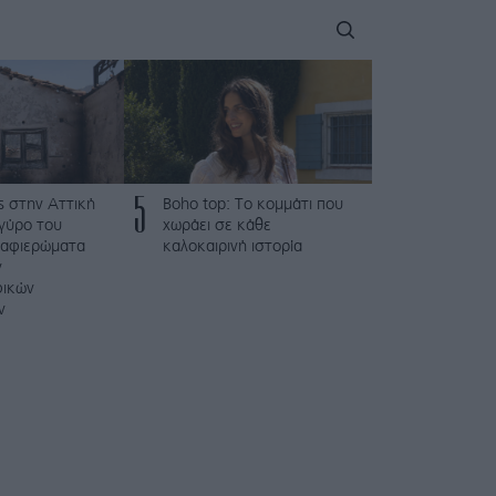
5
ς στην Αττική
Boho top: Το κομμάτι που
γύρο του
χωράει σε κάθε
 αφιερώματα
καλοκαιρινή ιστορία
ν
φικών
ν