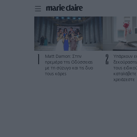
1
2
Matt Damon: Στην
Υπάρχουν ε
πρεμιέρα της Οδύσσειας
ξεκούρασης
με τη σύζυγο και τις δυο
τους ειδικο
τους κόρες
καταλάβετε
χρειάζεστε