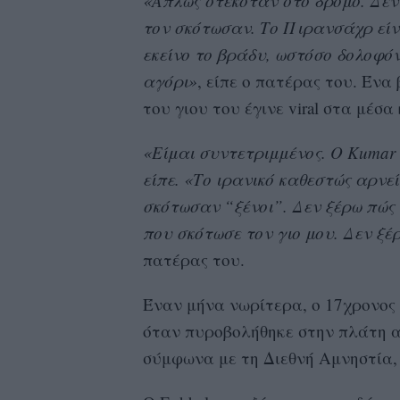
«Απλώς στεκόταν στο δρόμο. Δεν 
τον σκότωσαν. Το Πιρανσάχρ είν
εκείνο το βράδυ, ωστόσο δολοφό
αγόρι»
, είπε ο πατέρας του. Ένα 
του γιου του έγινε viral στα μέσα
«Είμαι συντετριμμένος. Ο Kumar 
είπε. «Το ιρανικό καθεστώς αρνε
σκότωσαν “ξένοι”. Δεν ξέρω πώς 
που σκότωσε τον γιο μου. Δεν ξέ
πατέρας του.
Έναν μήνα νωρίτερα, ο 17χρονος
όταν πυροβολήθηκε στην πλάτη α
σύμφωνα με τη Διεθνή Αμνηστία, 