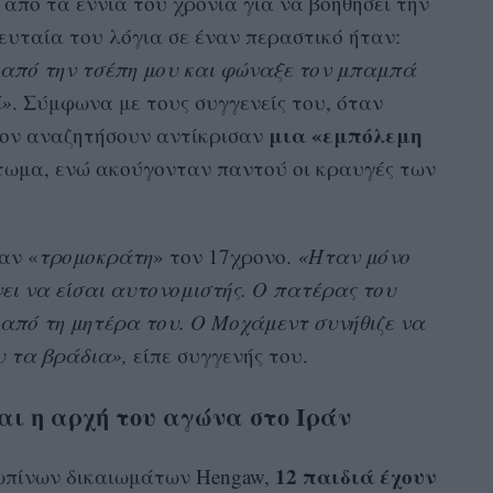
 από τα εννιά του χρόνια για να βοηθήσει την
ευταία του λόγια σε έναν περαστικό ήταν:
 από την τσέπη μου και φώναξε τον μπαμπά
ί»
. Σύμφωνα με τους συγγενείς του, όταν
μια «εμπόλεμη
τον αναζητήσουν αντίκρισαν
τωμα, ενώ ακούγονταν παντού οι κραυγές των
αν «
τρομοκράτη
» τον 17χρονο.
«Ήταν μόνο
ίνει να είσαι αυτονομιστής. Ο πατέρας του
 από τη μητέρα του. Ο Μοχάμεντ συνήθιζε να
υ τα βράδια»,
είπε συγγενής του.
αι η αρχή του αγώνα στο Ιράν
12 παιδιά έχουν
πίνων δικαιωμάτων Hengaw,