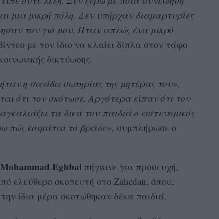
είπε ούτε λέξη. Δεν ξέρω με ποια συνείδηση
αι μια μικρή πόλη. Δεν υπήρχαν διαμαρτυρίες
νησαν τον γιο μου. Ήταν απλώς ένα μικρό
βίντεο με τον ίδιο να κλαίει δίπλα στον τάφο
 κοινωνικής δικτύωσης.
ήταν η σανίδα σωτηρίας της μητέρας του»,
ίται ότι τον σκότωσε. Αργότερα είπαν ότι τον
αγκαλιάζει τα δικά του παιδιά ο αστυνομικός
ρω πώς κοιμάται το βράδυ»,
συμπλήρωσε ο
Mohammad Eghbal
πήγαινε για προσευχή,
πό ελεύθερο σκοπευτή στο Zahedan, όπου,
την ίδια μέρα σκοτώθηκαν δέκα παιδιά.