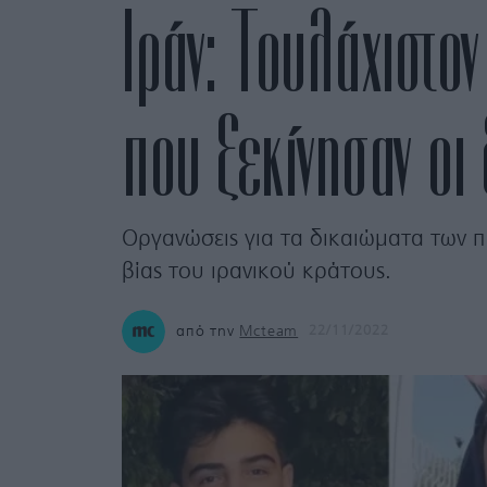
Ιράν: Τουλάχιστο
που ξεκίνησαν οι
Οργανώσεις για τα δικαιώματα των πα
βίας του ιρανικού κράτους.
από την
Mcteam
22/11/2022