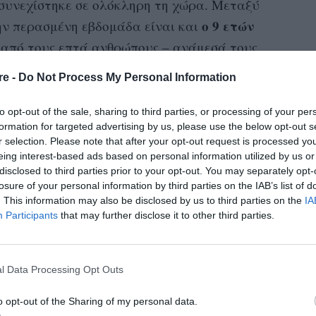
 συνεχίστηκε σε ολόκληρη τη χώρα. Μεταξύ
ο 9 ετών
ην περασμένη εβδομάδα είναι και
 από τους επτά ανθρώπους – ανάμεσά τους
καν στην πόλη Izeh στα δυτικά της χώρας την
re -
Do Not Process My Personal Information
to opt-out of the sale, sharing to third parties, or processing of your per
οικογένειά
την Παρασκευή, η
του είπε ότι οι
formation for targeted advertising by us, please use the below opt-out s
r selection. Please note that after your opt-out request is processed y
 στο οικογενειακό αυτοκίνητο, όπου ο Kian
eing interest-based ads based on personal information utilized by us or
 Οι ιρανικές υπηρεσίες ασφαλείας αρνήθηκαν
disclosed to third parties prior to your opt-out. You may separately opt-
 κατηγορώντας για τον πυροβολισμό
losure of your personal information by third parties on the IAB’s list of
. This information may also be disclosed by us to third parties on the
IA
Participants
that may further disclose it to other third parties.
 θανάτων στο Ιράν έρχεται εν μέσω
 όλη τη χώρα, με τις διαδηλώσεις να μην
l Data Processing Opt Outs
o opt-out of the Sharing of my personal data.