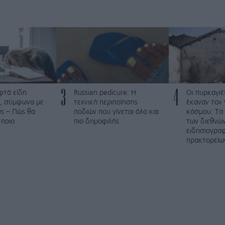
3
4
φτά είδη
Russian pedicure: Η
Οι πυρκαγιέ
, σύμφωνα με
τεχνική περιποίησης
έκαναν τον 
ύς – Πώς θα
ποδιών που γίνεται όλο και
κόσμου: Τα
 ποιο
πιο δημοφιλής
των διεθνώ
ειδησιογρα
πρακτορείω