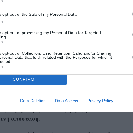
In
o opt-out of the Sale of my Personal Data.
In
eir 10yrs old classmate, shot by regime forces.
irfalak
#MahsaaAmini
#NikaShakarami
…
to opt-out of processing my Personal Data for Targeted
itter.com/BbjEJSIwcW
ing.
In
(@HNeumannMEP)
November 21, 2022
o opt-out of Collection, Use, Retention, Sale, and/or Sharing
ersonal Data that Is Unrelated with the Purposes for which it
οκλειστικά στον Observer για τον θάνατο των
lected.
In
ε, σκότωσαν οι κυβερνητικές δυνάμεις.
CONFIRM
Kumar
ος του,
, πάντα ήθελε να μεγαλώσει και
ς»
. Αντίθετα, έγινε μάρτυρας αφού πέθανε
 στο Πιρανσάχρ του δυτικού Ιράν στις 30
Data Deletion
Data Access
Privacy Policy
πυροβολήθηκε πολλές φορές με
πως
τινή απόσταση.