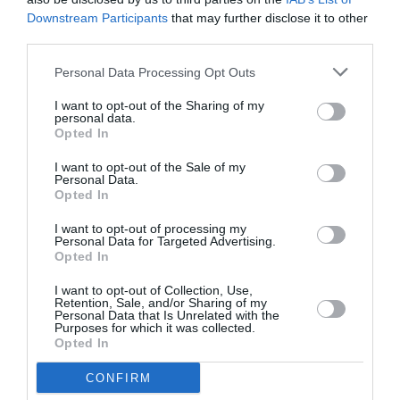
φορά;
Downstream Participants
that may further disclose it to other
third parties.
Συνέβη κάτι περίεργο με το προηγούμενο βιβλίο.
Είχε εκδοθεί, είχε πάρει τον δρόμο του αλλά
Personal Data Processing Opt Outs
εγώ δεν μπορούσα να αποχωριστώ τους ήρωες.
I want to opt-out of the Sharing of my
personal data.
Κάποιους δε από αυτούς τούς είχα έντονα στο
Opted In
μυαλό μου. Αναρωτιόμουν πώς συνέχισαν τις
I want to opt-out of the Sale of my
ζωές τους, τι τους απασχολούσε, πώς περνούσαν
Personal Data.
Opted In
την κάθε μέρα. Τον Αντρέα τον σκεφτόμουν
συχνά. Είχε δεχθεί την επίθεση ενός βιετναμέζου
I want to opt-out of processing my
Personal Data for Targeted Advertising.
κόκορα, είχε μπλεχτεί με τον τζόγο, είχε χάσει
Opted In
τη δουλειά του κι εγώ αναρωτιόμουν πού έμενε
I want to opt-out of Collection, Use,
Retention, Sale, and/or Sharing of my
τώρα και αν είχε βρει αλλού δουλειά. Δεν ξέρω
Personal Data that Is Unrelated with the
Purposes for which it was collected.
γιατί τον διάλεξα. Ίσως αναγνωρίζω σε αυτόν
Opted In
κάποια δικά μου στοιχεία. Τη μοναχικότητα, τις
CONFIRM
τάσεις φυγής, την απόφαση να συνεχίσει ότι κι