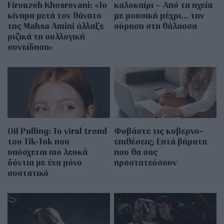
Firouzeh Khosrovani: «Το
καλοκαίρι – Από τα ηχεία
κίνημα μετά τον θάνατο
με μουσική μέχρι… την
της Mahsa Amini άλλαξε
ούρηση στη θάλασσα
ριζικά τη συλλογική
συνείδηση»
Oil Pulling: To viral trend
Φοβάστε τις κυβερνο-
του Tik-Tok που
επιθέσεις; Επτά βήματα
υπόσχεται πιο λευκά
που θα σας
δόντια με ένα μόνο
προστατεύσουν
συστατικό