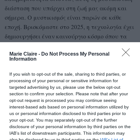
διάσταση που υπάρχει στη ζωή μας ακόμη και
σήμερα. Ο μυστικισμός είναι παρών σε κάθε
εποχή. Βρισκόμαστε στο 2025, η τεχνολογία έχει
δημιουργήσει έναν καινούργιο κόσμο όπου τα
πάντα τρέχουν με υψηλές ταχύτητες αλλά οι
άνθρωποι εξακολουθούν να έχουν τις ίδιες
Marie Claire -
Do Not Process My Personal
Information
αγωνίες και αναζητήσεις. Μέσα στους αιώνες η
θρησκεία, η φιλοσοφία, η επιστήμη και η τέχνη
If you wish to opt-out of the sale, sharing to third parties, or
processing of your personal or sensitive information for
δεν έπαψαν να ασχολούνται με αυτά τα
targeted advertising by us, please use the below opt-out
θέματα.
section to confirm your selection. Please note that after your
opt-out request is processed you may continue seeing
Ο κεντρικός ήρωάς σου, ο Αντρέας, έρχεται
interest-based ads based on personal information utilized by
us or personal information disclosed to third parties prior to
από το προηγούμενο βιβλίο σου,
Από το
your opt-out. You may separately opt-out of the further
μπαλκόνι να φύγεις
. Γιατί τον διάλεξες και
disclosure of your personal information by third parties on the
IAB’s list of downstream participants. This information may
του έδωσες πρωταγωνιστικό ρόλο αυτή τη
also be disclosed by us to third parties on the
IAB’s List of