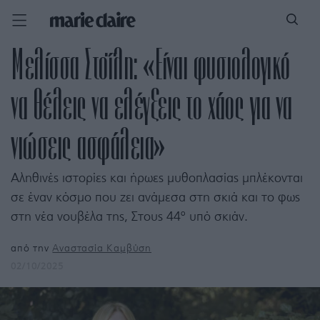
Μελίσσα Στοΐλη: «Είναι φυσιολογικό
να θέλεις να ελέγξεις το χάος για να
νιώσεις ασφάλεια»
Αληθινές ιστορίες και ήρωες μυθοπλασίας μπλέκονται
σε έναν κόσμο που ζει ανάμεσα στη σκιά και το φως
στη νέα νουβέλα της, Στους 44° υπό σκιάν.
από την
Αναστασία Καμβύση
02/10/2025