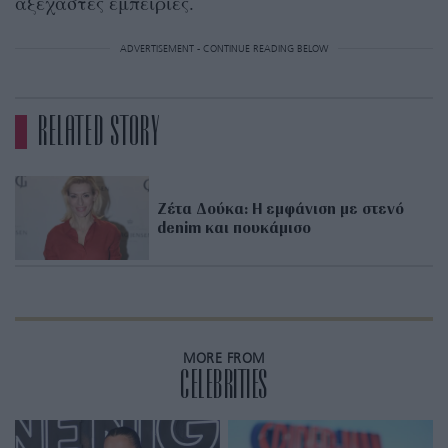
αξέχαστες εμπειρίες.
ADVERTISEMENT - CONTINUE READING BELOW
RELATED STORY
Ζέτα Δούκα: Η εμφάνιση με στενό
denim και πουκάμισο
MORE FROM
CELEBRITIES