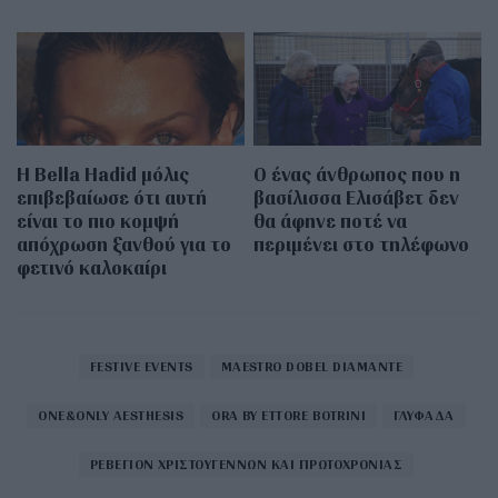
Η Bella Hadid μόλις
Ο ένας άνθρωπος που η
επιβεβαίωσε ότι αυτή
βασίλισσα Ελισάβετ δεν
είναι το πιο κομψή
θα άφηνε ποτέ να
απόχρωση ξανθού για το
περιμένει στο τηλέφωνο
φετινό καλοκαίρι
FESTIVE EVENTS
MAESTRO DOBEL DIAMANTE
ONE&ONLY AESTHESIS
ORA BY ETTORE BOTRINI
ΓΛΥΦΑΔΑ
ΡΕΒΕΓΙΟΝ ΧΡΙΣΤΟΥΓΕΝΝΩΝ ΚΑΙ ΠΡΩΤΟΧΡΟΝΙΑΣ