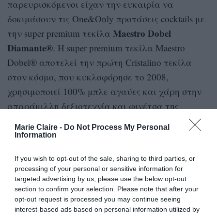
παρευρισκόμενοι είχαν την ευκαιρία να
δοκιμάσουν τις One&Only προτάσεις cocktails με
Maestro Dobel
την super premium τεκίλα
Diamante®
. Η super premium τεκίλα Maestro
Dobel® αποτελεί την πρώτη Cristalino τεκίλα
στον κόσμο, που κυκλοφόρησε το 2008,
χρησιμοποιεί 100% μπλε αγαύες και χάρη στην
απαράμιλλη δεξιοτεχνία και φινέτσα της
θεωρείται η πιο απαλή τεκίλα στον κόσμο. Τα
Marie Claire -
Do Not Process My Personal
τρία bespoke cocktails, που φτιάχτηκαν με
Information
έμπνευση τη sparkling διακόσμηση του
If you wish to opt-out of the sale, sharing to third parties, or
συνόδευσαν ιδανικά τη live
ξενοδοχείου,
processing of your personal or sensitive information for
μουσική και τα γευστικά bites που
targeted advertising by us, please use the below opt-out
section to confirm your selection. Please note that after your
προσφέρθηκαν.
opt-out request is processed you may continue seeing
interest-based ads based on personal information utilized by