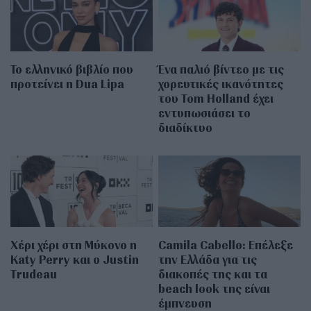
Το ελληνικό βιβλίο που
Ένα παλιό βίντεο με τις
προτείνει η Dua Lipa
χορευτικές ικανότητες
του Tom Holland έχει
εντυπωσιάσει το
διαδίκτυο
Χέρι χέρι στη Μύκονο η
Camila Cabello: Επέλεξε
Katy Perry και ο Justin
την Ελλάδα για τις
Trudeau
διακοπές της και τα
beach look της είναι
έμπνευση