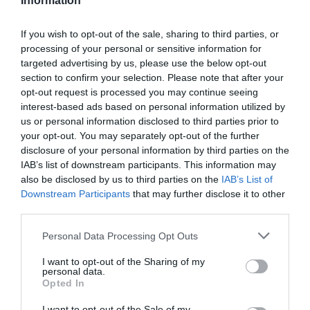
Information
στην εταιρεία της και μάλιστα να δουλέψει το
επόμενο διάστημα με την Hillary Clinton. Η ίδια
If you wish to opt-out of the sale, sharing to third parties, or
περιέγραψε το Power Trip σαν ένα τρόπο
processing of your personal or sensitive information for
targeted advertising by us, please use the below opt-out
να ξεπεράσει η γνώση τις γενιές των ανδρών.
section to confirm your selection. Please note that after your
Είναι μια ευκαιρία για όλες τις γυναίκες να
opt-out request is processed you may continue seeing
βρεθούν ανάμεσα σε άλλες καταξιωμένες
interest-based ads based on personal information utilized by
us or personal information disclosed to third parties prior to
επαγγελματίες και να ανταλλάξουν ιδέες και
your opt-out. You may separately opt-out of the further
εμπειρίες.
disclosure of your personal information by third parties on the
IAB’s list of downstream participants. This information may
also be disclosed by us to third parties on the
IAB’s List of
Πριν ξεκινήσει το 4ο Power Trip, η Editor in Chief
Downstream Participants
that may further disclose it to other
του Marie Claire, Anne Fulenwider ενημέρωσε τις
third parties.
καλεσμένες τις ότι η ίδια σιχαίνεται τα
Personal Data Processing Opt Outs
συνέδρια και πως αυτό που θα ακολουθούσε θα
I want to opt-out of the Sharing of my
ήταν εντελώς διαφορετικό. Για τις επόμενες
personal data.
Opted In
ώρες οι κυρίες θα είχαν την ελευθερία να
κάνουν πράγματα που θέλουν. Το πρώτο βήμα
I want to opt-out of the Sale of my