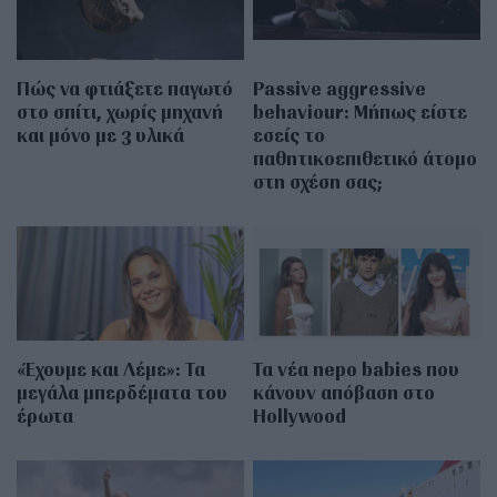
Πώς να φτιάξετε παγωτό
Passive aggressive
στο σπίτι, χωρίς μηχανή
behaviour: Μήπως είστε
και μόνο με 3 υλικά
εσείς το
παθητικοεπιθετικό άτομο
στη σχέση σας;
«Έχουμε και Λέμε»: Τα
Τα νέα nepo babies που
μεγάλα μπερδέματα του
κάνουν απόβαση στο
έρωτα
Hollywood