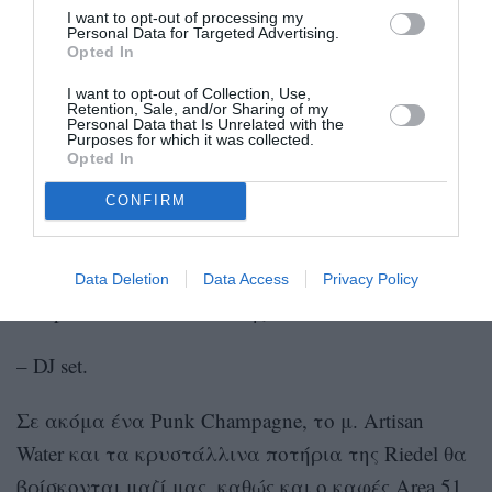
I want to opt-out of processing my
Το εισιτήριο συμμετοχής κοστίζει 35 ευρώ και
Personal Data for Targeted Advertising.
Opted In
περιλαμβάνει:
I want to opt-out of Collection, Use,
– 3 ποτήρια σαμπάνιας Perrier-Jouët σε
Retention, Sale, and/or Sharing of my
Personal Data that Is Unrelated with the
Purposes for which it was collected.
κρυστάλλινα ποτήρια Riedel.
Opted In
– 2 τυλιχτά της Βόλβης.
CONFIRM
– Γλυκό-έκπληξη από τον Στέλιο Παρλιάρο.
Data Deletion
Data Access
Privacy Policy
– Espresso
και
cold brew
της
Area 51.
– DJ set.
Σε ακόμα ένα Punk Champagne, το μ. Artisan
Water και τα κρυστάλλινα ποτήρια της Riedel θα
βρίσκονται μαζί μας, καθώς και ο καφές Area 51,