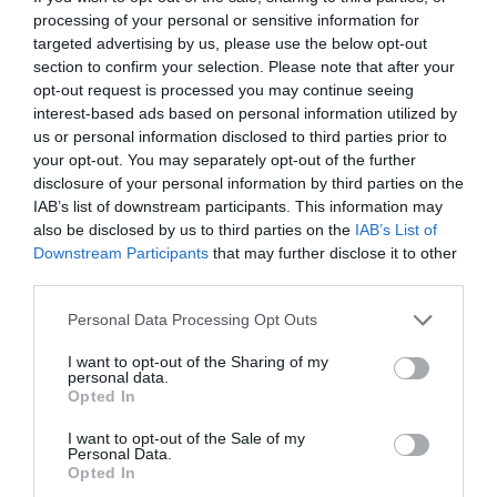
processing of your personal or sensitive information for
Στο κρυστάλλινο ποτήρι της Riedel, το αρμόζον
targeted advertising by us, please use the below opt-out
section to confirm your selection. Please note that after your
για να πιει κανείς σωστά μια σαμπάνια, θα
opt-out request is processed you may continue seeing
σερβίρεται η εκλεπτυσμένη Perrier-Jouët, μία από
interest-based ads based on personal information utilized by
us or personal information disclosed to third parties prior to
τις πιο εμβληματικές σαμπάνιες της Καμπανίας,
your opt-out. You may separately opt-out of the further
ενώ στο χέρι θα βρίσκεται ένα τυλιχτό με τα
disclosure of your personal information by third parties on the
IAB’s list of downstream participants. This information may
περίφημα σουτζουκάκια – κεμπαπάκια της
also be disclosed by us to third parties on the
IAB’s List of
Βόλβης. Το αποτέλεσμα; Ένας συνδυασμός που
Downstream Participants
that may further disclose it to other
κανείς δεν περιμένει, αλλά όλοι θυμούνται.
third parties.
Personal Data Processing Opt Outs
Η βραδιά θα ολοκληρωθεί γλυκά, με μια
I want to opt-out of the Sharing of my
δημιουργία-έκπληξη από τον Στέλιο Παρλιάρο,
personal data.
ενώ τη μουσική θα αναλάβει DJ set που θα
Opted In
κρατήσει το κλίμα χαλαρό, γιορτινό και
I want to opt-out of the Sale of my
Personal Data.
απολύτως καλοκαιρινό.
Opted In