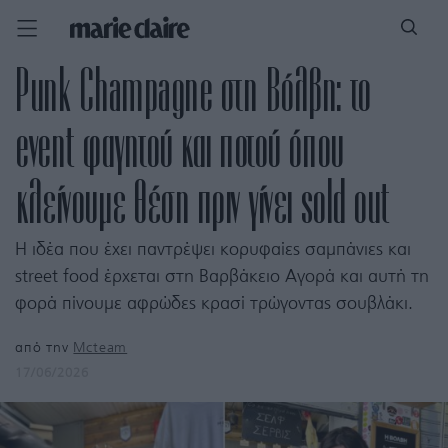
Punk Champagne στη Βόλβη: το
event φαγητού και ποτού όπου
κλείνουμε θέση πριν γίνει sold out
Η ιδέα που έχει παντρέψει κορυφαίες σαμπάνιες και
street food έρχεται στη Βαρβάκειο Αγορά και αυτή τη
φορά πίνουμε αφρώδες κρασί τρώγοντας σουβλάκι.
από την
Mcteam
17/06/2026