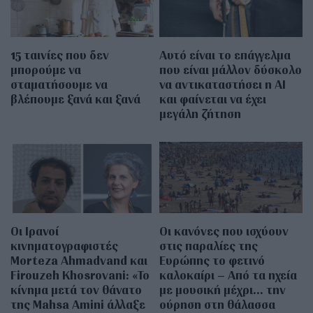
15 ταινίες που δεν
Αυτό είναι το επάγγελμα
μπορούμε να
που είναι μάλλον δύσκολο
σταματήσουμε να
να αντικαταστήσει η AI
βλέπουμε ξανά και ξανά
και φαίνεται να έχει
μεγάλη ζήτηση
Οι Ιρανοί
Οι κανόνες που ισχύουν
κινηματογραφιστές
στις παραλίες της
Morteza Ahmadvand και
Ευρώπης το φετινό
Firouzeh Khosrovani: «Το
καλοκαίρι – Από τα ηχεία
κίνημα μετά τον θάνατο
με μουσική μέχρι… την
της Mahsa Amini άλλαξε
ούρηση στη θάλασσα