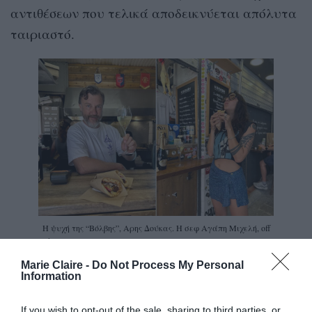
αντιθέσεων που τελικά αποδεικνύεται απόλυτα
ταιριαστό.
Η ψυχή της “Βόλβης”, Αρης Δούκας. Η σεφ Αγάπη Μιχελή, off
duty, απολαμβάνει ένα από τα πιο διάσημα σουβλάκια της
Αθήνας.
Marie Claire -
Do Not Process My Personal
Information
Bubbles, beats and street eats: Η σκυτάλη
περνάει στο σουβλάκι
If you wish to opt-out of the sale, sharing to third parties, or