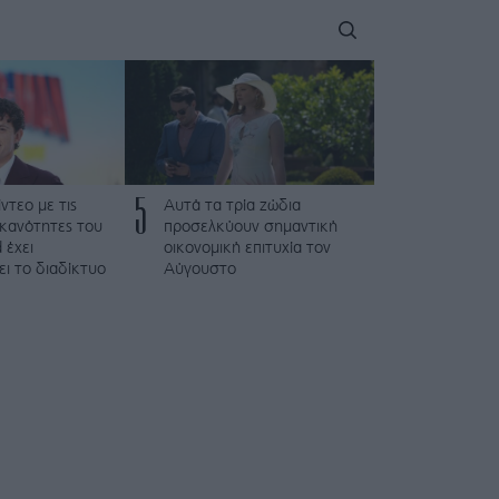
5
ντεο με τις
Αυτά τα τρία ζώδια
ικανότητες του
προσελκύουν σημαντική
 έχει
οικονομική επιτυχία τον
ι το διαδίκτυο
Αύγουστο