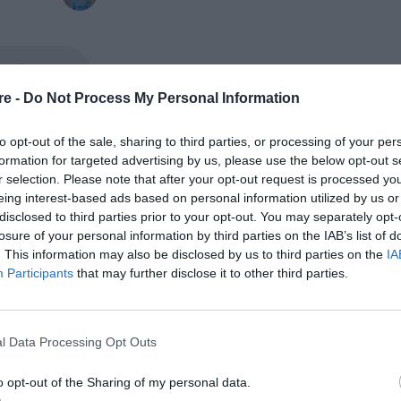
re -
Do Not Process My Personal Information
Rene Karabash
διαδρομή που οδήγησε τη
στις υποψηφ
to opt-out of the sale, sharing to third parties, or processing of your per
International Booker Prize
του
ξεκίνησε από μια έκθεσ
formation for targeted advertising by us, please use the below opt-out s
r selection. Please note that after your opt-out request is processed y
Pepa Hristova
Σόφια, όπου η
, φωτογράφος με καταγω
eing interest-based ads based on personal information utilized by us or
αρία και έδρα τη Γερμανία, παρουσίαζε μια σειρά 
disclosed to third parties prior to your opt-out. You may separately opt-
ορκισμένες παρθένες
νη στις «
» της Αλβανίας: γυν
losure of your personal information by third parties on the IAB’s list of
. This information may also be disclosed by us to third parties on the
IA
ένες κοινότητες που, ακολουθώντας μια μακραίωνη
Participants
that may further disclose it to other third parties.
 (σύμφωνα με τους εθιμικούς κανόνες του Κανούν) 
ή εξαναγκασμό, έδιναν όρκο παρθενίας και περνούσα
 ζωή τους μέσα στα ρούχα και τους κοινωνικούς ρόλ
l Data Processing Opt Outs
o opt-out of the Sharing of my personal data.