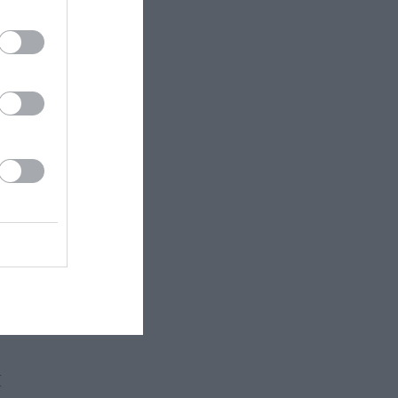
αυτή
,
κών
»,
γηθεί τη
εκδ.
 της
αβείου.
τη
όπου
ριό όπου
σαν
Η