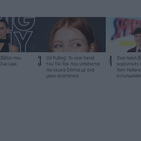
3
4
 βιβλίο που
Oil Pulling: To viral trend
Ένα παλιό βί
 Dua Lipa
του Tik-Tok που υπόσχεται
χορευτικές 
πιο λευκά δόντια με ένα
Tom Holland
μόνο συστατικό
εντυπωσιάσε