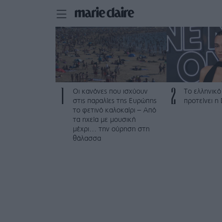
1
2
Οι κανόνες που ισχύουν
Το ελληνικό
στις παραλίες της Ευρώπης
προτείνει η
το φετινό καλοκαίρι – Από
τα ηχεία με μουσική
μέχρι… την ούρηση στη
θάλασσα