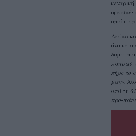
κεντρική
ορκισμένη
οποία ο 
Ακόμα κα
όνομα της
δομές που
πατρικό 
πήρε το ε
μας».
Αισ
από τη δ
προ-πάππ