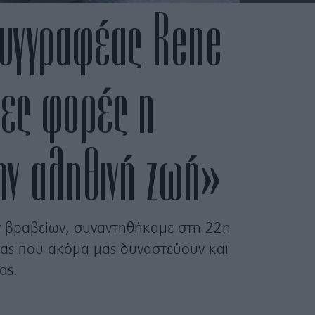
συγγραφέας Rene
ιες φορές η
την αληθινή ζωή»
ν βραβείων, συναντηθήκαμε στη 22η
χίας που ακόμα μας δυναστεύουν και
ας.