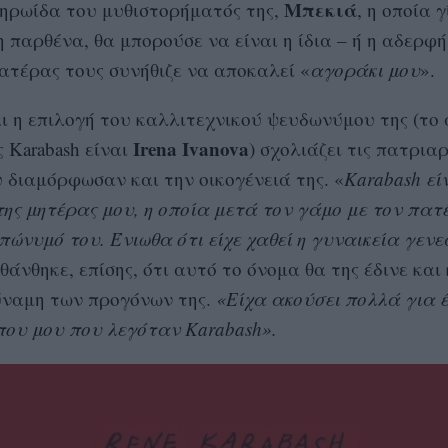
Μπεκιά
 ηρωίδα του μυθιστορήματός της,
, η οποία 
 παρθένα, θα μπορούσε να είναι η ίδια – ή η αδερφή
πατέρας τους συνήθιζε να αποκαλεί «
αγοράκι μου
».
ι η επιλογή του καλλιτεχνικού ψευδωνύμου της (το 
Irena Ivanova
 Karabash είναι
) σχολιάζει τις πατρια
 διαμόρφωσαν και την οικογένειά της. «
Karabash εί
της μητέρας μου, η οποία μετά τον γάμο με τον πατ
πώνυμό του. Ένιωθα ότι είχε χαθεί η γυναικεία γεν
θάνθηκε, επίσης, ότι αυτό το όνομα θα της έδινε και
ύναμη των προγόνων της.
«Είχα ακούσει πολλά για 
ου μου που λεγόταν Karabash».