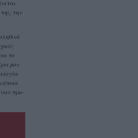
γίνεται
 της, την
αληθινό
ρχικές
ναι το
έρα μου
εαλογία
 κάποια
έναν προ-