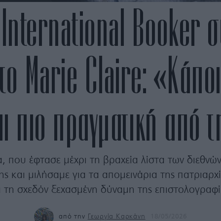
 International Booker 
το Marie Claire: «Κάπο
ι πιο πραγματική από 
, που έφτασε μέχρι τη βραχεία λίστα των διεθνώ
ς και μιλήσαμε για τα απομεινάρια της πατριαρ
α τη σχεδόν ξεχασμένη δύναμη της επιστολογραφί
από την
Γεωργία Καρκάνη
18/05/2026