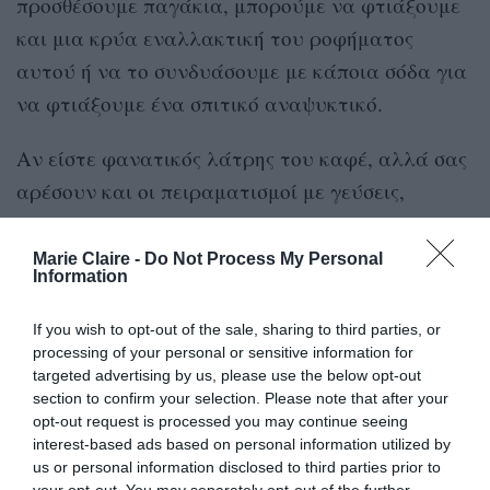
προσθέσουμε παγάκια, μπορούμε να φτιάξουμε
και μια κρύα εναλλακτική του ροφήματος
αυτού ή να το συνδυάσουμε με κάποια σόδα για
να φτιάξουμε ένα σπιτικό αναψυκτικό.
Αν είστε φανατικός λάτρης του καφέ, αλλά σας
αρέσουν και οι πειραματισμοί με γεύσεις,
μπορείτε να συνδυάσετε το μείγμα αυτό με τον
καφέ σας, ειδικά σε μια απογευματινή στιγμή
Marie Claire -
Do Not Process My Personal
Information
χαλάρωσης, όπου είμαστε πιο ανοιχτοί σε νέες
προτάσεις και γεύσεις.
If you wish to opt-out of the sale, sharing to third parties, or
processing of your personal or sensitive information for
Να τονίσουμε επίσης ότι το συγκεκριμένο
targeted advertising by us, please use the below opt-out
section to confirm your selection. Please note that after your
ρόφημα
έχει υψηλή διατροφική αξία καθώς τόσο
opt-out request is processed you may continue seeing
το τζίντζερ, όσο και η κανέλα και το πιπέρι
interest-based ads based on personal information utilized by
us or personal information disclosed to third parties prior to
καγιέν είναι πλούσια σε αντιοξειδωτικά