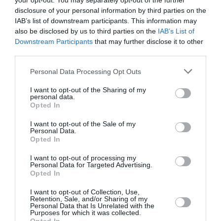
your opt-out. You may separately opt-out of the further
στοιχεία και ευνοούν ποικιλοτρόπως τον
disclosure of your personal information by third parties on the
οργανισμό μας.
IAB’s list of downstream participants. This information may
also be disclosed by us to third parties on the
IAB’s List of
Downstream Participants
that may further disclose it to other
Πώς να το φτιάξετε
third parties.
Personal Data Processing Opt Outs
Υλικά για 4 μερίδες
I want to opt-out of the Sharing of my
personal data.
¼ φλιτζανιού μέλι
Opted In
1 λεμόνι, τον χυμό του
I want to opt-out of the Sale of my
1 κουτ. σούπας ρίζα τζίντζερ, τριμμένη
Personal Data.
Opted In
1 κουτ. γλυκού κανέλα σε σκόνη
I want to opt-out of processing my
3,5 φλιτζάνια ζεστό νερό
Personal Data for Targeted Advertising.
Opted In
1/4 κουτ. γλυκού καγιέν (προαιρετικά)
I want to opt-out of Collection, Use,
Διαδικασία
Retention, Sale, and/or Sharing of my
Personal Data that Is Unrelated with the
Purposes for which it was collected.