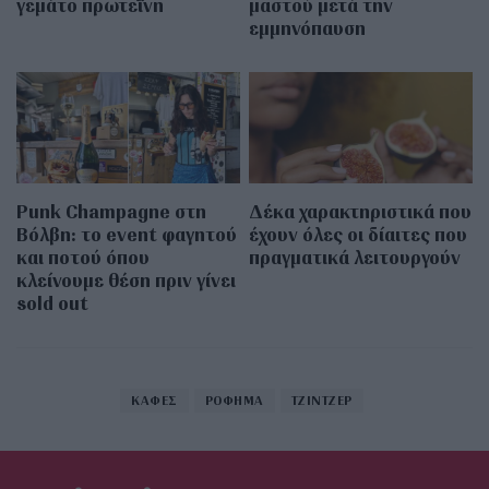
γεμάτο πρωτεΐνη
μαστού μετά την
εμμηνόπαυση
Punk Champagne στη
Δέκα χαρακτηριστικά που
Βόλβη: το event φαγητού
έχουν όλες οι δίαιτες που
και ποτού όπου
πραγματικά λειτουργούν
κλείνουμε θέση πριν γίνει
sold out
ΚΑΦΕΣ
ΡΟΦΗΜΑ
ΤΖΙΝΤΖΕΡ