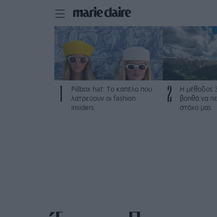
1
2
Pillbox hat: Το καπέλο που
Η μέθοδος 
λατρεύουν οι fashion
βοηθά να π
insiders
στόχο μας