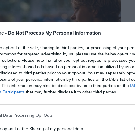
re -
Do Not Process My Personal Information
to opt-out of the sale, sharing to third parties, or processing of your per
formation for targeted advertising by us, please use the below opt-out s
r selection. Please note that after your opt-out request is processed y
eing interest-based ads based on personal information utilized by us or
disclosed to third parties prior to your opt-out. You may separately opt-
losure of your personal information by third parties on the IAB’s list of
. This information may also be disclosed by us to third parties on the
IA
Participants
that may further disclose it to other third parties.
νωνική επαφή, ανεξάρτητα από την
l Data Processing Opt Outs
το αν έχει παρέα στο σπίτι του. Ένα καφέ, ένα
από πολλούς, καθώς δεν είναι ούτε το σπίτι,
o opt-out of the Sharing of my personal data.