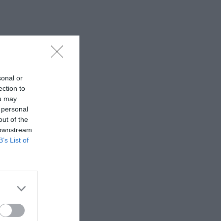
sonal or
ection to
ou may
 personal
out of the
 downstream
B’s List of