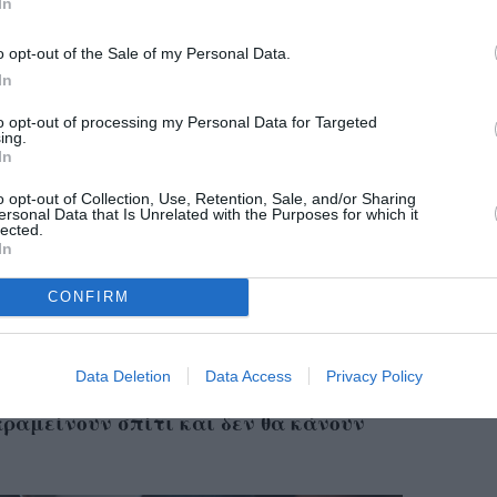
συνδετικός κρίκος μίας κοινότητας
εί ως
που
In
ύρω από την αναζήτηση ενός προϊόντος. Σε μία
o opt-out of the Sale of my Personal Data.
ην κουβέντα με κάποιον άγνωστο, θα κάνει
In
 φιλίες και γενικότερα μπορεί να βρει την
to opt-out of processing my Personal Data for Targeted
τεί ιδιαίτερα. Απλώς πηγαίνει στο ταμείο και
ing.
In
o opt-out of Collection, Use, Retention, Sale, and/or Sharing
ersonal Data that Is Unrelated with the Purposes for which it
σο εύκολο, τουλάχιστον σε χώρες όπως οι ΗΠΑ,
lected.
In
τριπλάσιο
στίζει ως και το
ποσό από αυτό που
. Ακόμα και ο take-away καφές μπορεί να είναι
CONFIRM
χουν να αντιμετωπίσουν ένα σημαντικό
Αν είναι ασύμφορο να
ια κοινωνικοποίηση.
Data Deletion
Data Access
Privacy Policy
αφέ, σε ένα μέρος όπου συχνάζει θεωρητικά
παραμείνουν σπίτι και δεν θα κάνουν