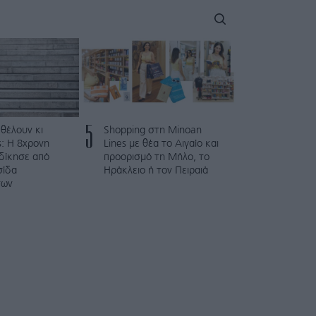
5
 θέλουν κι
Shopping στη Minoan
: Η 8χρονη
Lines με θέα το Αιγαίο και
κδίκησε από
προορισμό τη Μήλο, το
σίδα
Ηράκλειο ή τον Πειραιά
των