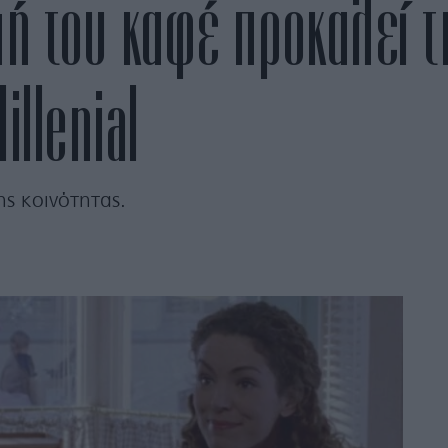
μή του καφέ προκαλεί τ
llenial
ης κοινότητας.