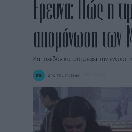
Έρευνα: Πώς η τι
απομόνωση των Mi
Και σχεδόν καταστρέφει την έννοια τ
από την
Mcteam
23/12/2023