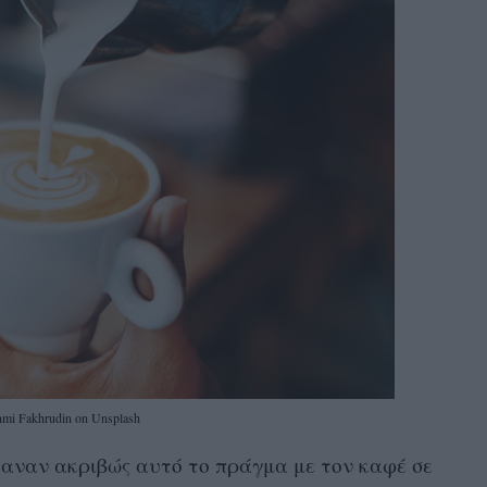
hmi Fakhrudin on Unsplash
καναν ακριβώς αυτό το πράγμα με τον καφέ σε