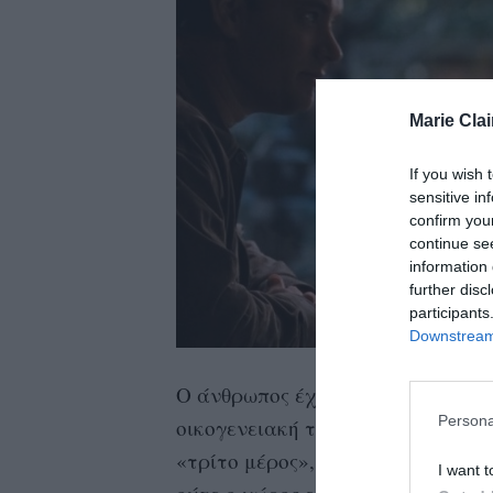
Marie Clai
If you wish 
sensitive in
confirm you
continue se
information 
further disc
participants
Downstream 
Ο άνθρωπος έχει ανάγκη για κοι
Persona
οικογενειακή του κατάσταση και 
«τρίτο μέρος», όπως αποκαλείται 
I want t