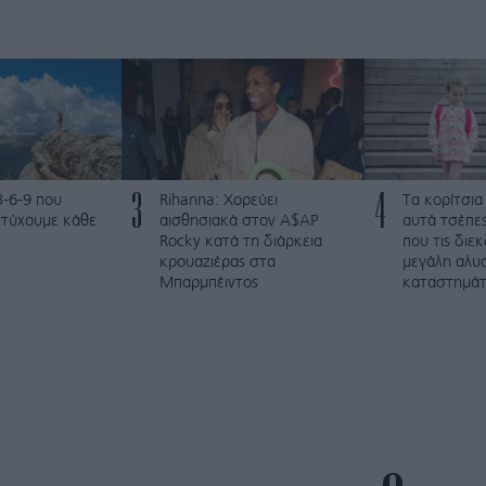
3
4
3-6-9 που
Rihanna: Χορεύει
Τα κορίτσια
ετύχουμε κάθε
αισθησιακά στον A$AP
αυτά τσέπες
Rocky κατά τη διάρκεια
που τις διε
κρουαζιέρας στα
μεγάλη αλυ
Μπαρμπέιντος
καταστημά