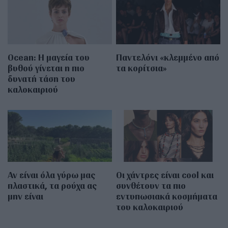
Οcean: Η μαγεία του
Παντελόνι «κλεμμένο από
βυθού γίνεται η πιο
τα κορίτσια»
δυνατή τάση του
καλοκαιριού
Αν είναι όλα γύρω μας
Οι χάντρες είναι cool και
πλαστικά, τα ρούχα ας
συνθέτουν τα πιο
μην είναι
εντυπωσιακά κοσμήματα
του καλοκαιριού