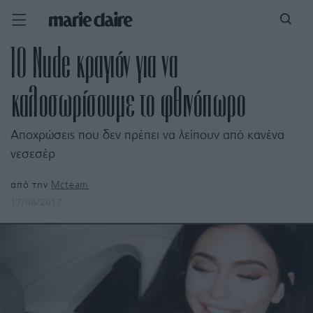
10 Nude κραγιόν για να
καλοσωρίσουμε το φθινόπωρο
Αποχρώσεις που δεν πρέπει να λείπουν από κανένα
νεσεσέρ
από την
Mcteam
17/08/2017