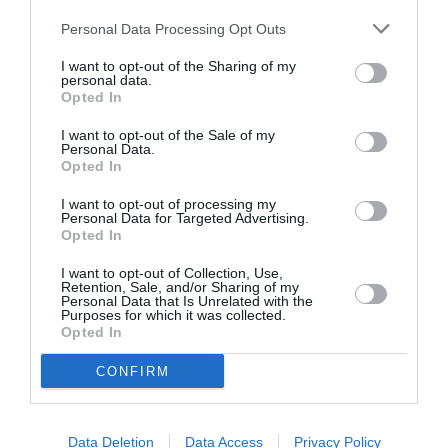
Personal Data Processing Opt Outs
I want to opt-out of the Sharing of my
personal data.
Opted In
I want to opt-out of the Sale of my
Personal Data.
Opted In
I want to opt-out of processing my
Personal Data for Targeted Advertising.
Opted In
I want to opt-out of Collection, Use,
ADVERTISEMENT - CONTINUE READING BELOW
Retention, Sale, and/or Sharing of my
Personal Data that Is Unrelated with the
Purposes for which it was collected.
Opted In
RELATED STORY
CONFIRM
Tο νέο αγαπημένο αξεσουάρ της
Data Deletion
Data Access
Privacy Policy
Bella Hadid κοστίζει λιγότερο από 10