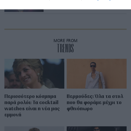
ευρώ
MORE FROM
TRENDS
Περισσότερο κόσμημα
Βερμούδες: Όλα τα στυλ
παρά ρολόι: Τα cocktail
που θα φοράμε μέχρι το
watches είναι η νέα μας
φθινόπωρο
εμμονή