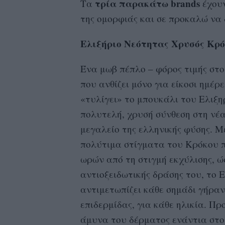
τρία παρακάτω brands
Τα
έχουν
της ομορφιάς και σε προκαλώ να 
Ελιξήριο Νεότητας Χρυσός Κρ
Ένα μωβ πέπλο – φόρος τιμής στο
που ανθίζει μόνο για είκοσι ημέρ
«τυλίγει» το μπουκάλι του Ελιξ
πολυτελή, χρυσή σύνθεση στη νέα 
μεγαλείο της ελληνικής φύσης. 
πολύτιμα στίγματα του Κρόκου 
ωρών από τη στιγμή εκχύλισης, ώσ
αντιοξειδωτικής δράσης του, το 
αντιμετωπίζει κάθε σημάδι γήραν
επιδερμίδας, για κάθε ηλικία. Πρ
άμυνα του δέρματος ενάντια στο