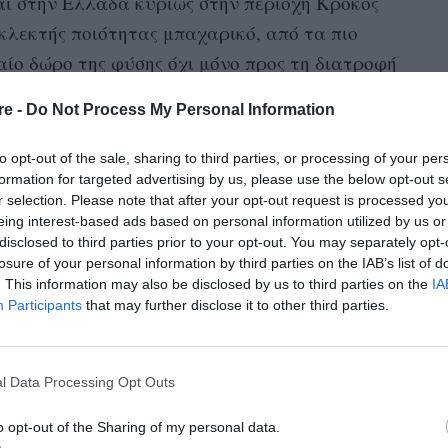
αι στην Ελλάδα κυρίως στην περιοχή Κρόκος
εκλεκτής ποιότητας μπαχαρικό, από τα πιο
ίο δώρο της φύσης όχι μόνο προς τη διατροφή
re -
Do Not Process My Personal Information
τάνουν μέχρι την αρχαιότητα. Τόσο στην
to opt-out of the sale, sharing to third parties, or processing of your per
 στόλιζαν τις δημόσιες αίθουσες, τα λουτρά
formation for targeted advertising by us, please use the below opt-out s
Η Κλεοπάτρα το χρησιμοποιούσε στα
r selection. Please note that after your opt-out request is processed y
eing interest-based ads based on personal information utilized by us or
αφέρει στα κείμενά του ενώ το συναντάμε
disclosed to third parties prior to your opt-out. You may separately opt-
losure of your personal information by third parties on the IAB’s list of
. This information may also be disclosed by us to third parties on the
IA
Participants
that may further disclose it to other third parties.
εριέχει πτητικά έλαια, γλυκοζίτες και
νη, κροκίνη, λυκοπίνη, ζεαξανθίνη, α-β
άλιο και μαγνήσιο. Σε αυτά οφείλει μερικές από
l Data Processing Opt Outs
o opt-out of the Sharing of my personal data.