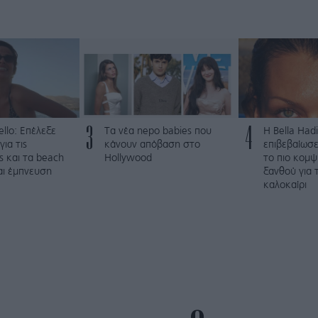
3
4
llo: Επέλεξε
Τα νέα nepo babies που
Η Bella Hadi
ια τις
κάνουν απόβαση στο
επιβεβαίωσε
ς και τα beach
Hollywood
το πιο κομ
ναι έμπνευση
ξανθού για 
καλοκαίρι