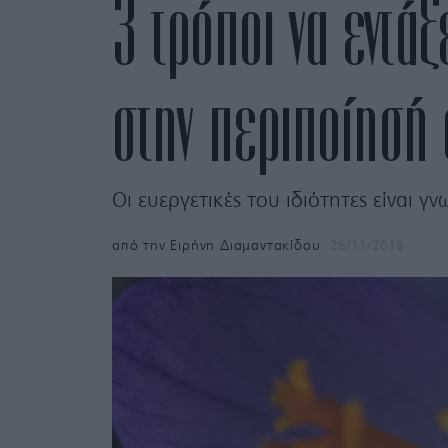
3 τρόποι να εντά
στην περιποίησή
Οι ευεργετικές του ιδιότητες είναι γ
από την
Ειρήνη Διαμαντακίδου
26/11/2019