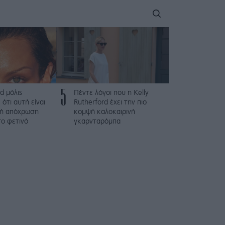
5
d μόλις
Πέντε λόγοι που η Kelly
 ότι αυτή είναι
Rutherford έχει την πιο
ψή απόχρωση
κομψή καλοκαιρινή
το φετινό
γκαρνταρόμπα