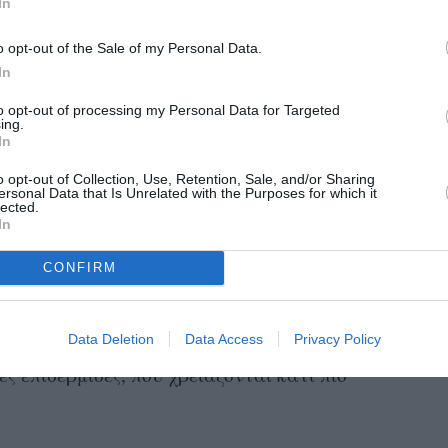
στικό φυσικό φάρμακο για το στομάχι, μειώνει
In
συνδρόμου, βοηθάει στην απώλεια βάρους,
o opt-out of the Sale of my Personal Data.
 μειώνει την αρτηριακή πίεση, δρα ως
In
to opt-out of processing my Personal Data for Targeted
ing.
 είναι τα θετικά που προσφέρει στην ομορφιά
In
αντιοξειδωτική και αντιγηραντική δράση,
o opt-out of Collection, Use, Retention, Sale, and/or Sharing
ersonal Data that Is Unrelated with the Purposes for which it
ελεύθερες ρίζες, αποτρέποντας την πρόωρη
lected.
In
 ακμής, έχει αναπλαστικές ιδιότητες, χαρίζει
νανέωση και σφριγηλότητα.
CONFIRM
άνω σε έχουν πείσει να το εντάξεις στην
Data Deletion
Data Access
Privacy Policy
 ιδανικό συστατικό για όλους τους τύπους
ς επιδερμίδες, που χρειάζονται κάτι πιο