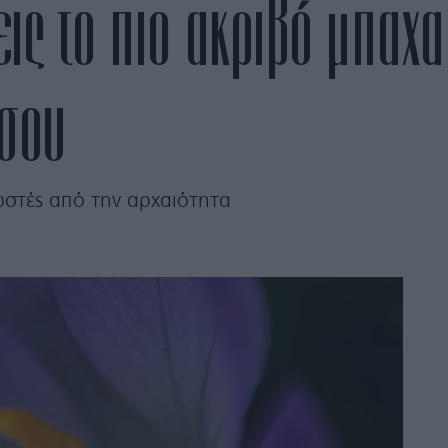
ξεις το πιο ακριβό μπαχ
 σου
νωστές από την αρχαιότητα