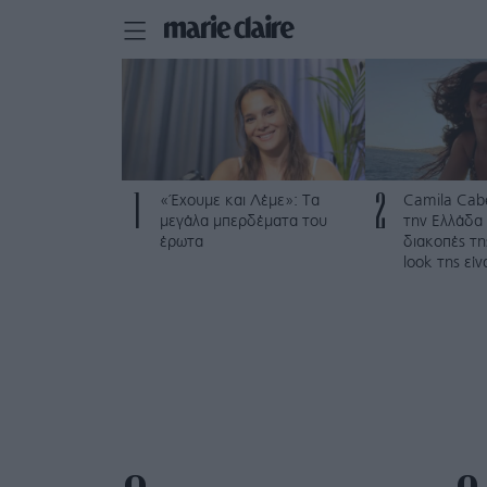
1
2
«Έχουμε και Λέμε»: Τα
Camila Cabe
μεγάλα μπερδέματα του
την Ελλάδα γ
έρωτα
διακοπές τη
look της εί