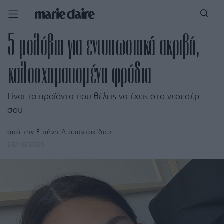
5 μολύβια για εντυπωσιακά ακριβή,
καλοσχηματισμένα φρύδια
Είναι τα προϊόντα που θέλεις να έχεις στο νεσεσέρ
σου
από την
Ειρήνη Διαμαντακίδου
23/10/2020