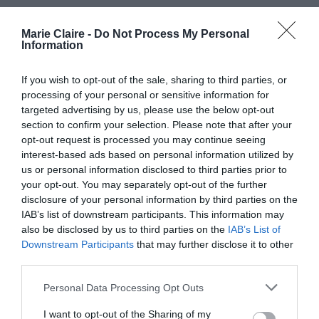
styling στην άλλη. Η
πολύ λεπτή μύτη του
Marie Claire -
Do Not Process My Personal
Information
μολυβιού θα σε βοηθήσει
να σχηματίσεις τα
If you wish to opt-out of the sale, sharing to third parties, or
φρύδια με μεγάλη
processing of your personal or sensitive information for
targeted advertising by us, please use the below opt-out
ακρίβεια, καθώς και να
section to confirm your selection. Please note that after your
τα γεμίσεις εύκολα
opt-out request is processed you may continue seeing
interest-based ads based on personal information utilized by
χρησιμοποιώντας όση
us or personal information disclosed to third parties prior to
ποσότητα χρειάζεται.
your opt-out. You may separately opt-out of the further
disclosure of your personal information by third parties on the
3
IAB’s list of downstream participants. This information may
also be disclosed by us to third parties on the
IAB’s List of
Downstream Participants
that may further disclose it to other
third parties.
BROW SATIN DUO
Personal Data Processing Opt Outs
MAYBELLINE
I want to opt-out of the Sharing of my