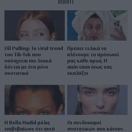
BEAUTY
Oil Pulling: To viral trend
Πρέπει τελικά να
του Tik-Tok που
πλένουμε το πρόσωπό
υπόσχεται πιο λευκά
μας κάθε πρωί; Η
δόντια με ένα μόνο
απάντηση ίσως σας
συστατικό
εκπλήξει
Η Bella Hadid μόλις
Οι συνδυασμοί
επιβεβαίωσε ότι αυτή
συστατικών που κάνουν