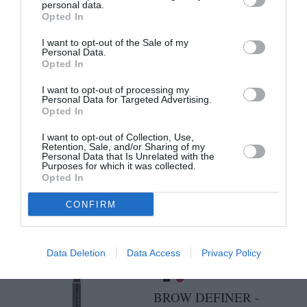
Διπλό μολύβι φρυδιών
personal data.
Opted In
της Maybelline New York.
I want to opt-out of the Sale of my
Από την μία έχει
Personal Data.
μηχανικό μολύβι για να
Opted In
μπορείς εύκολα να
I want to opt-out of processing my
Personal Data for Targeted Advertising.
σχεδιάσεις πώς θέλεις
Opted In
να είναι τα φρύδια σου
I want to opt-out of Collection, Use,
και από την άλλη έχει
Retention, Sale, and/or Sharing of my
Personal Data that Is Unrelated with the
Purposes for which it was collected.
ειδικό σφουγγαράκι με
Opted In
σκιά για να γεμίσεις τα
CONFIRM
κενά με φυσικό τρόπο.
4
Data Deletion
Data Access
Privacy Policy
BROW DEFINER -