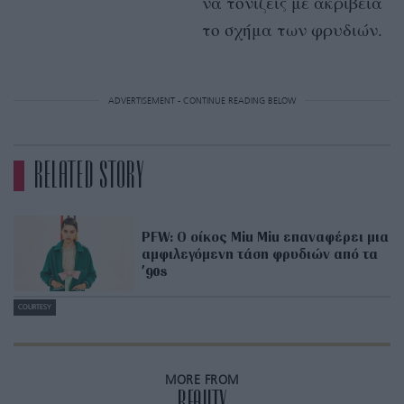
να τονίζεις με ακρίβεια
το σχήμα των φρυδιών.
ADVERTISEMENT - CONTINUE READING BELOW
RELATED STORY
PFW: Ο οίκος Miu Miu επαναφέρει μια
αμφιλεγόμενη τάση φρυδιών από τα
’90s
COURTESY
COURTESY
COURTESY
COURTESY
COURTESY
MORE FROM