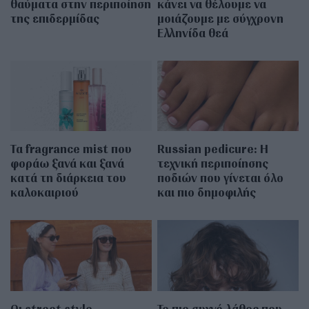
θαύματα στην περιποίηση
κάνει να θέλουμε να
της επιδερμίδας
μοιάζουμε με σύγχρονη
Ελληνίδα θεά
Τα fragrance mist που
Russian pedicure: Η
φοράω ξανά και ξανά
τεχνική περιποίησης
κατά τη διάρκεια του
ποδιών που γίνεται όλο
καλοκαιριού
και πιο δημοφιλής
Οι street style
Το πιο συχνό λάθος που