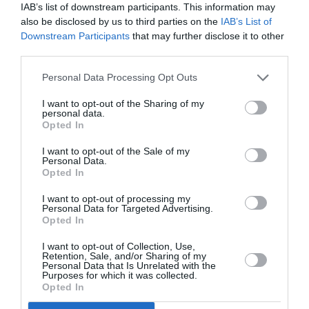
IAB’s list of downstream participants. This information may
pexels.com
also be disclosed by us to third parties on the
IAB’s List of
Downstream Participants
that may further disclose it to other
Οι ενυδατικές κρέμες προσώπου και σώματος
third parties.
πράγματι φαινομενικά μοιάζουν να είναι
Personal Data Processing Opt Outs
πανομοιότυπες, ωστόσο δεν θα πρέπει να
χρησιμοποιείς τις δεύτερες στην επιδερμίδα του
I want to opt-out of the Sharing of my
personal data.
προσώπου σου καθώς εξαιτίας των
Opted In
διαφορετικών χαρακτηριστικών που αυτή έχει,
I want to opt-out of the Sale of my
Personal Data.
τα προϊόντα φτιάχνονται για να εξυπηρετήσουν
Opted In
συγκεκριμένους σκοπούς, πέρα από το να έχουν
I want to opt-out of processing my
απλά ενυδατική ή μαλακτική δράση.
Personal Data for Targeted Advertising.
Opted In
Πιο συγκεκριμένα, μια ενυδατική κρέμα
I want to opt-out of Collection, Use,
Retention, Sale, and/or Sharing of my
προσώπου στοχεύει στο να δράσει ενάντια σε
Personal Data that Is Unrelated with the
Purposes for which it was collected.
μαύρα στίγματα, ρυτίδες, λιπαρότητα, λεπτές
Opted In
γραμμές και φραγμένους πόρους. Σε αντίθεση με