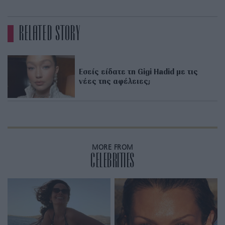
RELATED STORY
Εσείς είδατε τη Gigi Hadid με τις
νέες της αφέλειες;
MORE FROM
CELEBRITIES