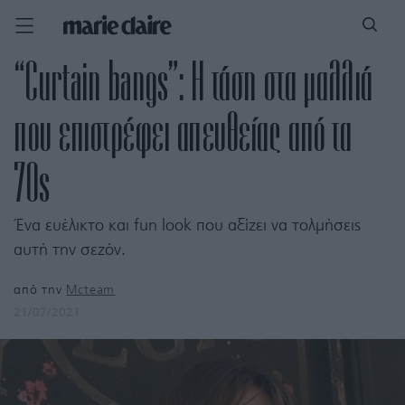
“Curtain bangs”: Η τάση στα μαλλιά
που επιστρέφει απευθείας από τα
70s
Ένα ευέλικτο και fun look που αξίζει να τολμήσεις
αυτή την σεζόν.
από την
Mcteam
21/07/2021