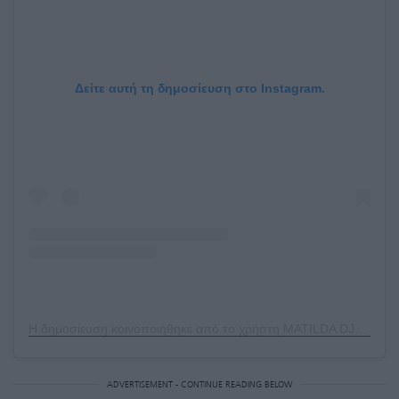
Δείτε αυτή τη δημοσίευση στο Instagram.
Η δημοσίευση κοινοποιήθηκε από το χρήστη MATILDA DJERF (@matildadjerf)
ADVERTISEMENT - CONTINUE READING BELOW