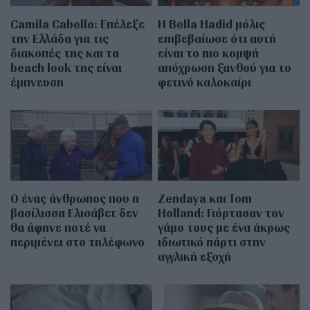
Camila Cabello: Επέλεξε
Η Bella Hadid μόλις
την Ελλάδα για τις
επιβεβαίωσε ότι αυτή
διακοπές της και τα
είναι το πιο κομψή
beach look της είναι
απόχρωση ξανθού για το
έμπνευση
φετινό καλοκαίρι
Ο ένας άνθρωπος που η
Zendaya και Tom
βασίλισσα Ελισάβετ δεν
Holland: Γιόρτασαν τον
θα άφηνε ποτέ να
γάμο τους με ένα άκρως
περιμένει στο τηλέφωνο
ιδιωτικό πάρτι στην
αγγλική εξοχή